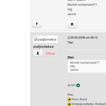
Möchte nochjemand??
mfg
Jannis
Website dieses Benutze
↑
29.06.2008 um 08:12
Titel:
xxdjtomekxx
xxdjtomekxx Benutzer-Profile anzeigen
Offline
Zitat:
Möchte nochjemand??
mfg
Jannis
Ja ich!
Also,
Form: Rund
Hintergrundfarbe: Rot/wei