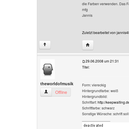
die Farben verwenden. Das F
mfg
Jannis
Zuletzt bearbeitet von jannis
Website dieses Benutze
↑
29.06.2008 um 21:31
Titel:
theworldofmusik
Form: viereckig
Hintergrundfarbe: weiß
theworldofmusik Benutzer-Profile anzeigen
Offline
Hintergrundbild:
Schriftart:
http://keepwaiting.
Schriftfarbe: schwarz
Sonstige Wünsche: schrift sol
______________