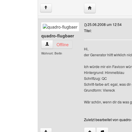
Website dieses Benutze
↑
25.06.2008 um 12:54
Titel:
quadro-flugbaer
quadro-flugbaer Benutzer-Profile anzeigen
Offline
Hi,
Wohnort: Berlin
der Generator hilft wirklich nich
Ich würde mir ein Favicon wü
Hintergrund: Himmelblau
Schriftzug: QC
Schrift-farbe-art: egal, was dir 
Grundform: Viereck
Wär schön, wenn dir da was g
Zuletzt bearbeitet von quadro
Website dieses Benutze