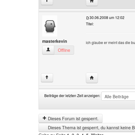
Website dieses Benutze
↑
30.06.2008 um 12:02
Titel:
masterkevin
ich glaube er meint das die b
masterkevin Benutzer-Profile anzeigen
Offline
Website dieses Benutze
↑
Beiträge der letzten Zeit anzeigen:
Beiträge
Order
der
by
letzten
Dieses Forum ist gesperrt.
Zeit
Dieses Thema ist gesperrt, du kannst keine B
anzeigen