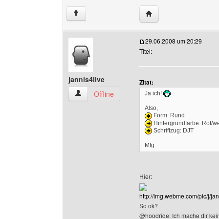
Website dieses Benutze
↑
29.06.2008 um 20:29
Titel:
jannis4live
Zitat:
jannis4live Benutzer-Profile anzeigen
Offline
Ja ich!
Also,
Form: Rund
Hintergrundfarbe: Rot/w
Schriftzug: DJT
Mfg
Hier:
http://img.webme.com/pic/j/ja
So ok?
@hoodride: Ich mache dir kein