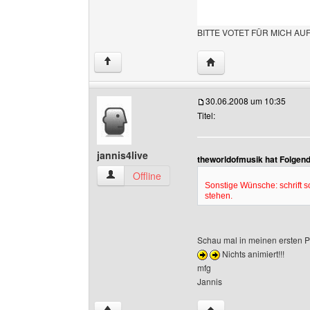
BITTE VOTET FÜR MICH AU
Website dieses Benutze
↑
30.06.2008 um 10:35
Titel:
jannis4live
theworldofmusik hat Folgen
jannis4live Benutzer-Profile anzeigen
Offline
Sonstige Wünsche: schrift s
stehen.
Schau mal in meinen ersten Po
Nichts animiert!!!
mfg
Jannis