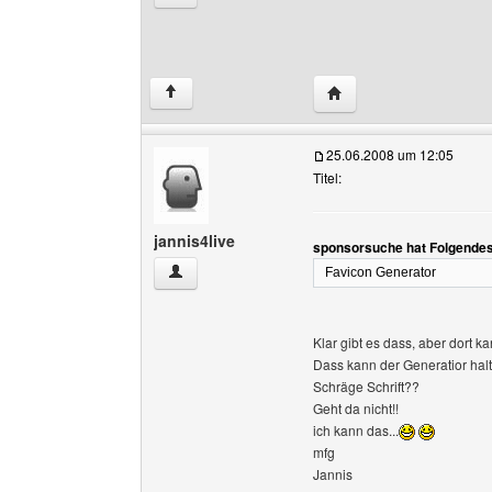
Website dieses Benutz
↑
25.06.2008 um 12:05
Titel:
jannis4live
sponsorsuche hat Folgendes
jannis4live Benutzer-Profile anzeigen
Favicon Generator
Klar gibt es dass, aber dort 
Dass kann der Generatior halt 
Schräge Schrift??
Geht da nicht!!
ich kann das...
mfg
Jannis