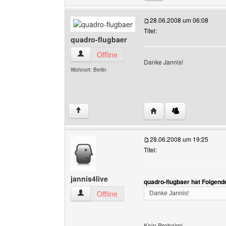
28.06.2008 um 06:08
Titel:
quadro-flugbaer
quadro-flugbaer Benutzer-Profile anzeigen
Offline
Danke Jannis!
Wohnort: Berlin
Website dieses Benutze
↑
28.06.2008 um 19:25
Titel:
jannis4live
quadro-flugbaer hat Folgend
jannis4live Benutzer-Profile anzeigen
Offline
Danke Jannis!
Kein Probelm!