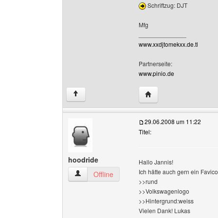
Schriftzug: DJT
Mfg
______________
www.xxdjtomekxx.de.tl
Partnerseite:
www.pinio.de
Website dieses Benutz
↑
29.06.2008 um 11:22
Titel:
hoodride
Hallo Jannis!
Ich hätte auch gern ein Favico
hoodride Benutzer-Profile anzeigen
Offline
>>rund
>>Volkswagenlogo
>>Hintergrund:weiss
Vielen Dank! Lukas