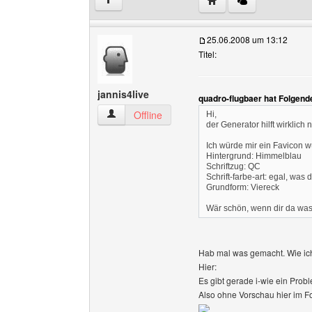
↑
25.06.2008 um 13:12
Titel:
jannis4live
quadro-flugbaer hat Folgend
jannis4live Benutzer-Profile anzeigen
Offline
Hi,
der Generator hilft wirklich ni
Ich würde mir ein Favicon 
Hintergrund: Himmelblau
Schriftzug: QC
Schrift-farbe-art: egal, was di
Grundform: Viereck
Wär schön, wenn dir da was
Hab mal was gemacht. Wie ich
Hier:
Es gibt gerade i-wie ein Prob
Also ohne Vorschau hier im F