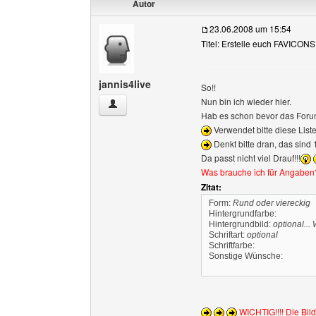
Autor
23.06.2008 um 15:54
Titel: Erstelle euch FAVICONS 
jannis4live
So!!
Nun bin ich wieder hier.
jannis4live Benutzer-Profile anzeigen
Hab es schon bevor das Foru
Verwendet bitte diese List
Denkt bitte dran, das sind 
Da passt nicht viel Drauf!!!
Was brauche ich für Angaben
Zitat:
Form:
Rund oder viereckig
Hintergrundfarbe:
Hintergrundbild:
optional...
Schriftart:
optional
Schriftfarbe:
Sonstige Wünsche:
WICHTIG!!!! Die Bild