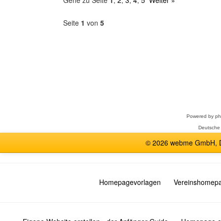
Gehe zu Seite
1
,
2
,
3
,
4
,
5
Weiter »
Seite
1
von
5
Forum
auswählen
Powered by
p
Deutsche
© 2026 webme GmbH, De
Homepagevorlagen
Vereinshomep