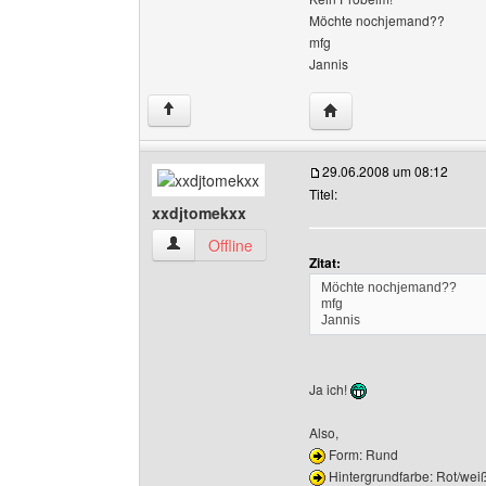
Möchte nochjemand??
mfg
Jannis
Website dieses Benutze
↑
29.06.2008 um 08:12
Titel:
xxdjtomekxx
xxdjtomekxx Benutzer-Profile anzeigen
Offline
Zitat:
Möchte nochjemand??
mfg
Jannis
Ja ich!
Also,
Form: Rund
Hintergrundfarbe: Rot/wei