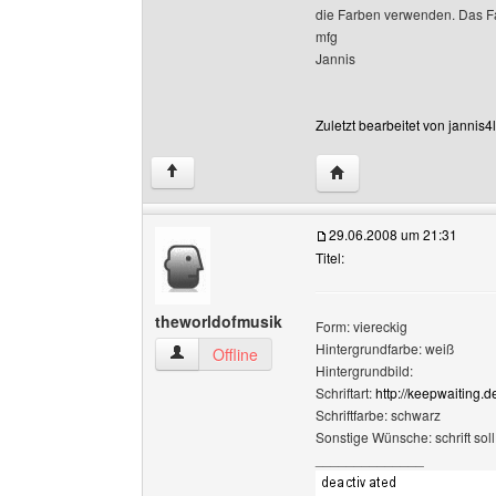
die Farben verwenden. Das F
mfg
Jannis
Zuletzt bearbeitet von jannis
Website dieses Benutze
↑
29.06.2008 um 21:31
Titel:
theworldofmusik
Form: viereckig
Hintergrundfarbe: weiß
theworldofmusik Benutzer-Profile anzeigen
Offline
Hintergrundbild:
Schriftart:
http://keepwaiting.
Schriftfarbe: schwarz
Sonstige Wünsche: schrift sol
______________