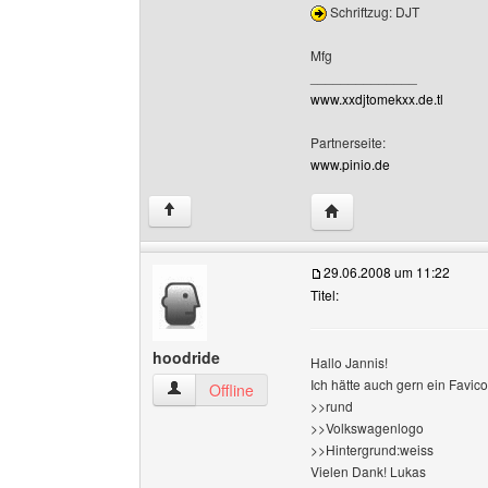
Schriftzug: DJT
Mfg
______________
www.xxdjtomekxx.de.tl
Partnerseite:
www.pinio.de
Website dieses Benutz
↑
29.06.2008 um 11:22
Titel:
hoodride
Hallo Jannis!
Ich hätte auch gern ein Favico
hoodride Benutzer-Profile anzeigen
Offline
>>rund
>>Volkswagenlogo
>>Hintergrund:weiss
Vielen Dank! Lukas