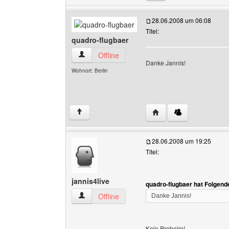
28.06.2008 um 06:08
Titel:
quadro-flugbaer
quadro-flugbaer Benutzer-Profile anzeigen
Offline
Danke Jannis!
Wohnort: Berlin
Website dieses Benutze
↑
28.06.2008 um 19:25
Titel:
jannis4live
quadro-flugbaer hat Folgend
jannis4live Benutzer-Profile anzeigen
Offline
Danke Jannis!
Kein Probelm!