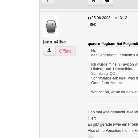
↑
25.06.2008 um 13:12
Titel:
jannis4live
quadro-flugbaer hat Folgend
jannis4live Benutzer-Profile anzeigen
Offline
Hi,
der Generator hilft wirklich ni
Ich würde mir ein Favicon 
Hintergrund: Himmelblau
Schriftzug: QC
Schrift-farbe-art: egal, was di
Grundform: Viereck
Wär schön, wenn dir da was
Hab mal was gemacht. Wie ich
Hier:
Es gibt gerade i-wie ein Prob
Also ohne Vorschau hier im F