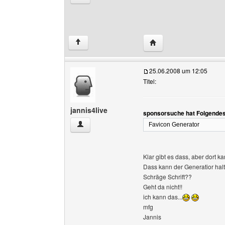
Website dieses Benutz
↑
25.06.2008 um 12:05
Titel:
jannis4live
sponsorsuche hat Folgendes
jannis4live Benutzer-Profile anzeigen
Favicon Generator
Klar gibt es dass, aber dort 
Dass kann der Generatior halt 
Schräge Schrift??
Geht da nicht!!
ich kann das...
mfg
Jannis