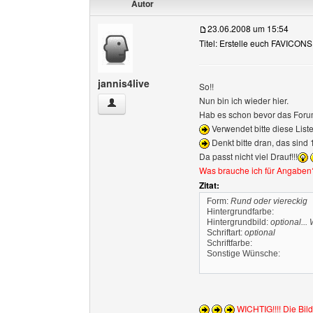
Autor
23.06.2008 um 15:54
Titel: Erstelle euch FAVICONS 
jannis4live
So!!
Nun bin ich wieder hier.
jannis4live Benutzer-Profile anzeigen
Hab es schon bevor das Foru
Verwendet bitte diese List
Denkt bitte dran, das sind 
Da passt nicht viel Drauf!!!
Was brauche ich für Angaben
Zitat:
Form:
Rund oder viereckig
Hintergrundfarbe:
Hintergrundbild:
optional...
Schriftart:
optional
Schriftfarbe:
Sonstige Wünsche:
WICHTIG!!!! Die Bild