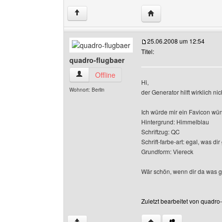
Website dieses Benutze
↑
25.06.2008 um 12:54
Titel:
quadro-flugbaer
quadro-flugbaer Benutzer-Profile anzeigen
Offline
Hi,
Wohnort: Berlin
der Generator hilft wirklich nich
Ich würde mir ein Favicon wü
Hintergrund: Himmelblau
Schriftzug: QC
Schrift-farbe-art: egal, was dir 
Grundform: Viereck
Wär schön, wenn dir da was g
Zuletzt bearbeitet von quadro
Website dieses Benutze