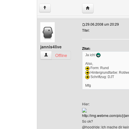
Website dieses Benutze
↑
29.06.2008 um 20:29
Titel:
jannis4live
Zitat:
jannis4live Benutzer-Profile anzeigen
Offline
Ja ich!
Also,
Form: Rund
Hintergrundfarbe: Rot/w
Schriftzug: DJT
Mfg
Hier:
http://img.webme.com/pic/j/ja
So ok?
@hoodride: Ich mache dir kein