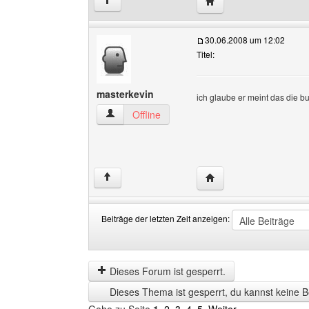
Website dieses Benutze
↑
30.06.2008 um 12:02
Titel:
masterkevin
ich glaube er meint das die b
masterkevin Benutzer-Profile anzeigen
Offline
Website dieses Benutze
↑
Beiträge der letzten Zeit anzeigen:
Beiträge
Order
der
by
letzten
Dieses Forum ist gesperrt.
Zeit
Dieses Thema ist gesperrt, du kannst keine B
anzeigen