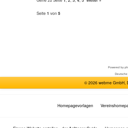
Gehe zu Seite
1
,
2
,
3
,
4
,
5
Weiter »
Seite
1
von
5
Forum
auswählen
Powered by
p
Deutsche
© 2026 webme GmbH, De
Homepagevorlagen
Vereinshomep