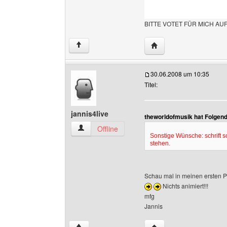
BITTE VOTET FÜR MICH AU
Website dieses Benutze
↑
30.06.2008 um 10:35
Titel:
jannis4live
theworldofmusik hat Folgen
jannis4live Benutzer-Profile anzeigen
Offline
Sonstige Wünsche: schrift s
stehen.
Schau mal in meinen ersten Po
Nichts animiert!!!
mfg
Jannis