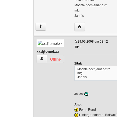
Möchte nochjemand??
mfg
Jannis
Website dieses Benutze
↑
29.06.2008 um 08:12
Titel:
xxdjtomekxx
xxdjtomekxx Benutzer-Profile anzeigen
Offline
Zitat:
Möchte nochjemand??
mfg
Jannis
Ja ich!
Also,
Form: Rund
Hintergrundfarbe: Rot/wei