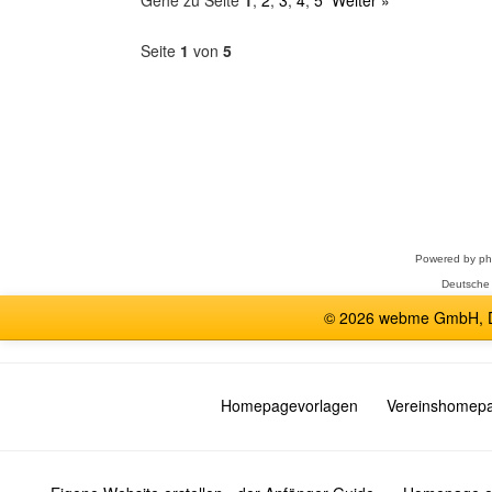
Gehe zu Seite
1
,
2
,
3
,
4
,
5
Weiter »
Seite
1
von
5
Forum
auswählen
Powered by
p
Deutsche
© 2026 webme GmbH, De
Homepagevorlagen
Vereinshomep