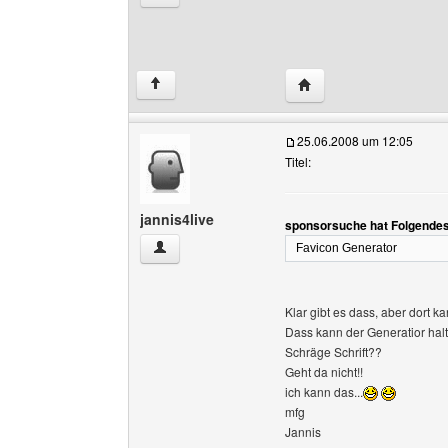
Website dieses Benutz
↑
25.06.2008 um 12:05
Titel:
jannis4live
sponsorsuche hat Folgendes
jannis4live Benutzer-Profile anzeigen
Favicon Generator
Klar gibt es dass, aber dort 
Dass kann der Generatior halt 
Schräge Schrift??
Geht da nicht!!
ich kann das...
mfg
Jannis