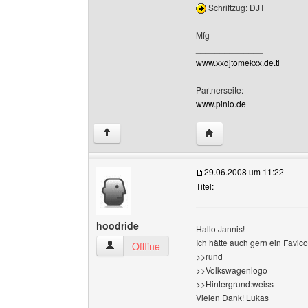
Schriftzug: DJT
Mfg
______________
www.xxdjtomekxx.de.tl
Partnerseite:
www.pinio.de
Website dieses Benutz
↑
29.06.2008 um 11:22
Titel:
hoodride
Hallo Jannis!
Ich hätte auch gern ein Favico
hoodride Benutzer-Profile anzeigen
Offline
>>rund
>>Volkswagenlogo
>>Hintergrund:weiss
Vielen Dank! Lukas