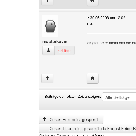
Website dieses Benutze
↑
30.06.2008 um 12:02
Titel:
masterkevin
ich glaube er meint das die b
masterkevin Benutzer-Profile anzeigen
Offline
Website dieses Benutze
↑
Beiträge der letzten Zeit anzeigen:
Beiträge
Order
der
by
letzten
Dieses Forum ist gesperrt.
Zeit
Dieses Thema ist gesperrt, du kannst keine B
anzeigen