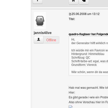
↑
25.06.2008 um 13:12
Titel:
jannis4live
quadro-flugbaer hat Folgend
jannis4live Benutzer-Profile anzeigen
Offline
Hi,
der Generator hilft wirklich ni
Ich würde mir ein Favicon 
Hintergrund: Himmelblau
Schriftzug: QC
Schrift-farbe-art: egal, was di
Grundform: Viereck
Wär schön, wenn dir da was
Hab mal was gemacht. Wie ich
Hier:
Es gibt gerade i-wie ein Prob
Also ohne Vorschau hier im F