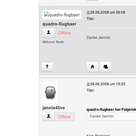
28.06.2008 um 06:08
Titel:
quadro-flugbaer
quadro-flugbaer Benutzer-Profile anzeigen
Offline
Danke Jannis!
Wohnort: Berlin
Website dieses Benutze
↑
28.06.2008 um 19:25
Titel:
jannis4live
quadro-flugbaer hat Folgend
jannis4live Benutzer-Profile anzeigen
Offline
Danke Jannis!
Kein Probelm!