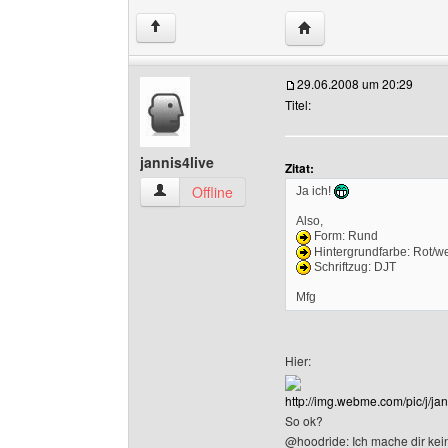
Website dieses Benutze
↑
29.06.2008 um 20:29
Titel:
jannis4live
Zitat:
jannis4live Benutzer-Profile anzeigen
Offline
Ja ich!
Also,
Form: Rund
Hintergrundfarbe: Rot/w
Schriftzug: DJT
Mfg
Hier:
http://img.webme.com/pic/j/ja
So ok?
@hoodride: Ich mache dir kein