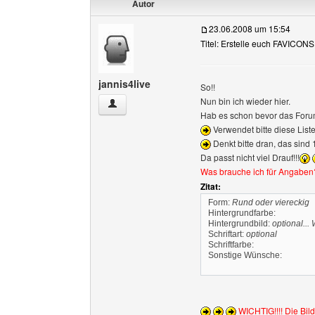
Autor
23.06.2008 um 15:54
Titel: Erstelle euch FAVICONS 
jannis4live
So!!
Nun bin ich wieder hier.
jannis4live Benutzer-Profile anzeigen
Hab es schon bevor das Foru
Verwendet bitte diese List
Denkt bitte dran, das sind 
Da passt nicht viel Drauf!!!
Was brauche ich für Angaben
Zitat:
Form:
Rund oder viereckig
Hintergrundfarbe:
Hintergrundbild:
optional...
Schriftart:
optional
Schriftfarbe:
Sonstige Wünsche:
WICHTIG!!!! Die Bild