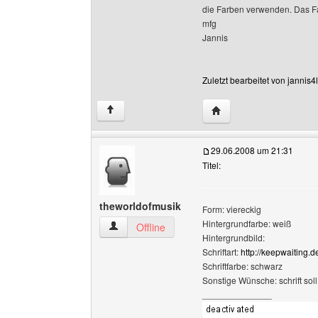
die Farben verwenden. Das F
mfg
Jannis
Zuletzt bearbeitet von jannis
Website dieses Benutze
↑
29.06.2008 um 21:31
Titel:
theworldofmusik
Form: viereckig
Hintergrundfarbe: weiß
theworldofmusik Benutzer-Profile anzeigen
Offline
Hintergrundbild:
Schriftart:
http://keepwaiting.
Schriftfarbe: schwarz
Sonstige Wünsche: schrift sol
______________