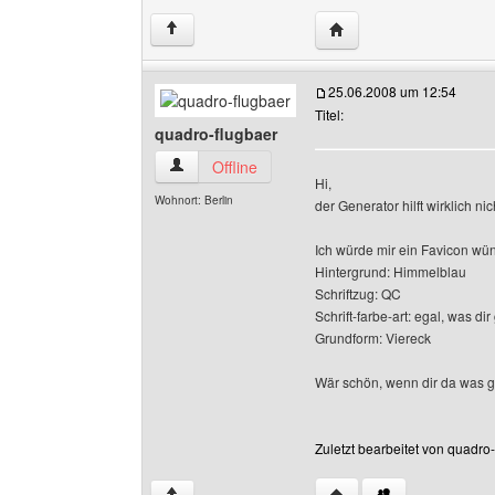
Website dieses Benutze
↑
25.06.2008 um 12:54
Titel:
quadro-flugbaer
quadro-flugbaer Benutzer-Profile anzeigen
Offline
Hi,
Wohnort: Berlin
der Generator hilft wirklich nich
Ich würde mir ein Favicon wü
Hintergrund: Himmelblau
Schriftzug: QC
Schrift-farbe-art: egal, was dir 
Grundform: Viereck
Wär schön, wenn dir da was g
Zuletzt bearbeitet von quadro
Website dieses Benutze