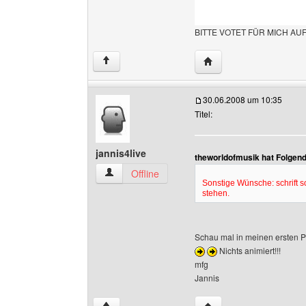
BITTE VOTET FÜR MICH AU
Website dieses Benutze
↑
30.06.2008 um 10:35
Titel:
jannis4live
theworldofmusik hat Folgen
jannis4live Benutzer-Profile anzeigen
Offline
Sonstige Wünsche: schrift s
stehen.
Schau mal in meinen ersten Po
Nichts animiert!!!
mfg
Jannis