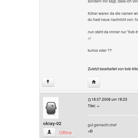
sondern mir sagt, dass ich von
früher waren da die namen wi
du hast neue nachricht von: hor
nun steht da immer nur "bvb-tr
=/
kurios oder ??
Zuletzt bearbeitet von bvb-tr
Website dieses Benutze
↑
18.07.2008 um 18:23
Titel: +-
oktay-02
gut gemacht chef
=D
oktay-02 Benutzer-Profile anzeigen
Offline
______________