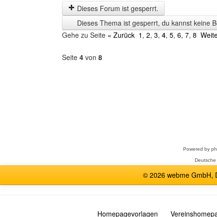
letzten
Dieses Forum ist gesperrt.
Zeit
Dieses Thema ist gesperrt, du kannst keine B
anzeigen
Gehe zu Seite
« Zurück
1
,
2
,
3
,
4
,
5
,
6
,
7
,
8
Weite
Seite
4
von
8
Forum
auswählen
Powered by
p
Deutsche
© 2026 webme GmbH, De
Homepagevorlagen
Vereinshomep