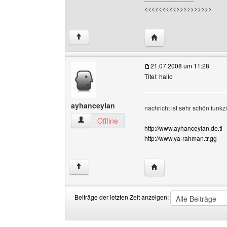
<<<<<<<<<
>>>>>>>>>>
Website dieses Benutze
↑
21.07.2008 um 11:28
Titel: hallo
ayhanceylan
nachricht ist sehr schön funk
ayhanceylan Benutzer-Profile anzeigen
Offline
http://www.ayhanceylan.de.tl
http://www.ya-rahman.tr.gg
Website dieses Benutz
↑
Beiträge der letzten Zeit anzeigen:
Beiträge
Order
der
by