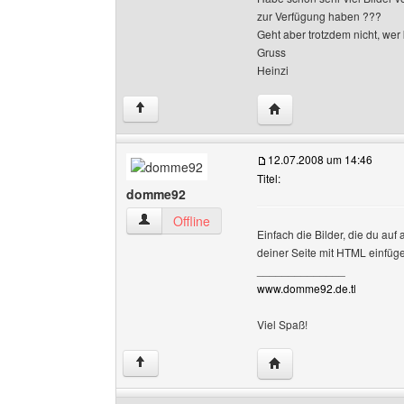
zur Verfügung haben ???
Geht aber trotzdem nicht, wer
Gruss
Heinzi
Website dieses Benutze
↑
12.07.2008 um 14:46
Titel:
domme92
domme92 Benutzer-Profile anzeigen
Offline
Einfach die Bilder, die du au
deiner Seite mit HTML einfüg
______________
www.domme92.de.tl
Viel Spaß!
Website dieses Benutz
↑