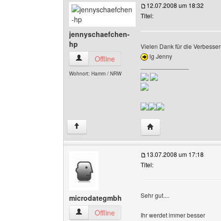
12.07.2008 um 18:32
Titel:
jennyschaefchen-
hp
Vielen Dank für die Verbesse
lg Jenny
jennyschaefchen-hp Benutzer-Profile anzeigen
Offline
______________
Wohnort: Hamm / NRW
Website dieses Benutz
↑
13.07.2008 um 17:18
Titel:
Sehr gut....
microdategmbh
microdategmbh Benutzer-Profile anzeigen
Offline
Ihr werdet immer besser