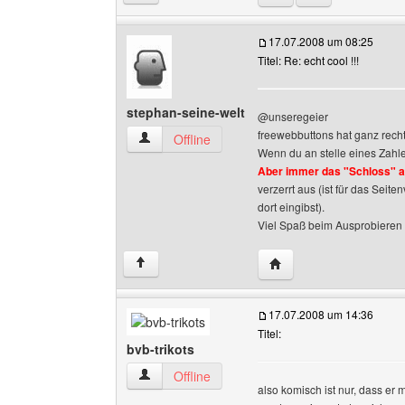
17.07.2008 um 08:25
Titel: Re: echt cool !!!
stephan-seine-welt
@unseregeier
freewebbuttons hat ganz recht
stephan-seine-welt Benutzer-Profile anzeigen
Offline
Wenn du an stelle eines Zahle
Aber immer das "Schloss" au
verzerrt aus (ist für das Seit
dort eingibst).
Viel Spaß beim Ausprobieren
Website dieses Benutze
↑
17.07.2008 um 14:36
Titel:
bvb-trikots
bvb-trikots Benutzer-Profile anzeigen
Offline
also komisch ist nur, dass er 