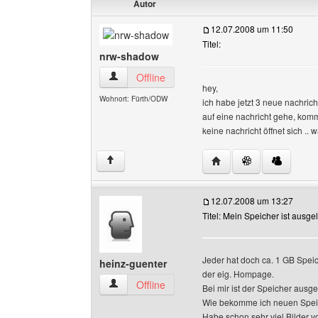
Autor
12.07.2008 um 11:50
Titel:
nrw-shadow
nrw-shadow Benutzer-Profile anzeigen
Offline
hey,
Wohnort: Fürth/ODW
ich habe jetzt 3 neue nachric
auf eine nachricht gehe, komm
keine nachricht öffnet sich ..
Website dieses Benutz
↑
12.07.2008 um 13:27
Titel: Mein Speicher ist ausgel
Jeder hat doch ca. 1 GB Spei
heinz-guenter
der eig. Hompage.
heinz-guenter Benutzer-Profile anzeigen
Offline
Bei mir ist der Speicher ausge
Wie bekomme ich neuen Spei
Habe schon sehr viel Bilder v