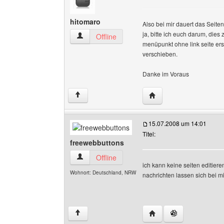
hitomaro
Also bei mir dauert das Seite
ja, bitte ich euch darum, die
hitomaro Benutzer-Profile anzeigen
Offline
menüpunkt ohne link seite ers
verschieben.
Danke im Voraus
Website dieses Benutze
↑
15.07.2008 um 14:01
Titel:
freewebbuttons
freewebbuttons Benutzer-Profile anzeigen
Offline
ich kann keine seiten editier
Wohnort: Deutschland, NRW
nachrichten lassen sich bei m
Website dieses Benutze
↑