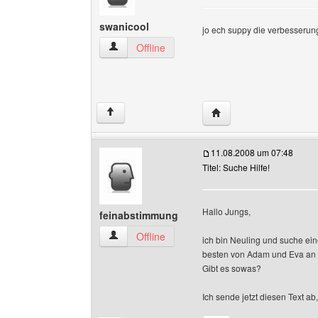
swanicool
jo ech suppy die verbesseru
swanicool Benutzer-Profile anzeigen
Offline
Website dieses Benutze
↑
11.08.2008 um 07:48
Titel: Suche Hilfe!
Hallo Jungs,
feinabstimmung
feinabstimmung Benutzer-Profile anzeigen
Offline
ich bin Neuling und suche ei
besten von Adam und Eva an bi
Gibt es sowas?
Ich sende jetzt diesen Text ab