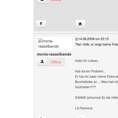
Website dieses Benutze
↑
14.08.2008 um 22:15
Titel: Hilfe, er zeigt meine Foto
monis-rasselbande
Hallo ihr Lieben,
monis-rasselbande Benutzer-Profile anzeigen
Offline
hab da ein Problem...
Er hat mir zwar meine Fotos w
Bruchstücke an.... Was hab ic
hochladen???
DANKE schonmal für die Hilfe!
LG Ramona