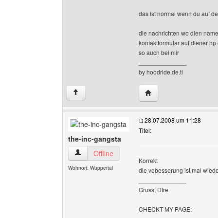
das ist normal wenn du auf de
die nachrichten wo dien name 
kontaktformular auf diener hp 
so auch bei mir
______________
by hoodride.de.tl
Website dieses Benutze
↑
28.07.2008 um 11:28
Titel:
the-inc-gangsta
the-inc-gangsta Benutzer-Profile anzeigen
Offline
Korrekt
Wohnort: Wuppertal
die vebesserung ist mal wieder
______________
Gruss, Dtre
CHECKT MY PAGE: