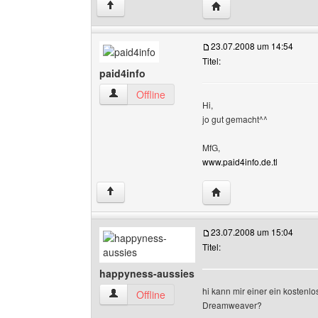
Website dieses Benutze
↑
23.07.2008 um 14:54
Titel:
paid4info
paid4info Benutzer-Profile anzeigen
Offline
Hi,
jo gut gemacht^^
MfG,
www.paid4info.de.tl
Website dieses Benutze
↑
23.07.2008 um 15:04
Titel:
happyness-aussies
hi kann mir einer ein kosten
happyness-aussies Benutzer-Profile anzeigen
Offline
Dreamweaver?