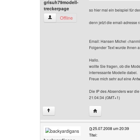
grisuh79modell-
treckerpage
so hier mal ein beispiel für d
grisuh79modell-treckerpage Benutzer-Profile 
Offline
denn jetzt die email-adresse 
Email: Hansen Michel <hanm
Folgender Text wurde Ihnen a
Hallo.
wollte Sie fragen, ob die Mod
interressante Modelle dabei.
Freue mich sehr auf eine Ant
Die IP des Absenders war die
21:04:34 (GMT+1)
Website dieses Benutze
↑
25.07.2008 um 20:39
Titel: