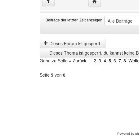
Website dieses Benutz
↑
Beiträge der letzten Zeit anzeigen:
Beiträge
Order
der
by
letzten
Dieses Forum ist gesperrt.
Zeit
Dieses Thema ist gesperrt, du kannst keine B
anzeigen
Gehe zu Seite
« Zurück
1
,
2
,
3
,
4
,
5
,
6
,
7
,
8
Weite
Seite
5
von
8
Forum
auswählen
Powered by
p