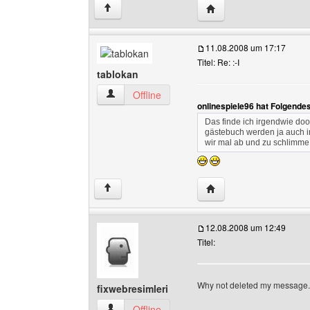
Website dieses Benutz
↑
11.08.2008 um 17:17
Titel: Re: :-I
tablokan
tablokan Benutzer-Profile anzeigen
Offline
onlinespiele96 hat Folgende
Das finde ich irgendwie doof
gästebuch werden ja auch i
wir mal ab und zu schlimme 
Website dieses Benutze
↑
12.08.2008 um 12:49
Titel:
Why not deleted my message.
fixwebresimleri
fixwebresimleri Benutzer-Profile anzeigen
Offline