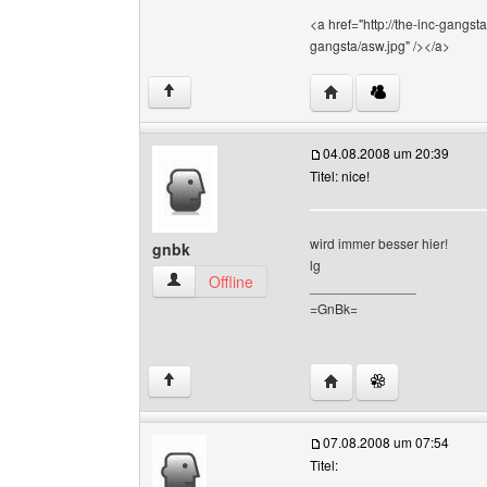
<a href="http://the-inc-gangsta
gangsta/asw.jpg" /></a>
Website dieses Benutze
↑
04.08.2008 um 20:39
Titel: nice!
wird immer besser hier!
gnbk
lg
gnbk Benutzer-Profile anzeigen
Offline
______________
=GnBk=
Website dieses Benutz
↑
07.08.2008 um 07:54
Titel: