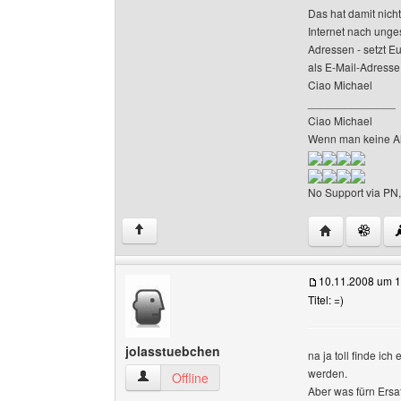
Das hat damit nich
Internet nach unge
Adressen - setzt Eu
als E-Mail-Adresse
Ciao Michael
______________
Ciao Michael
Wenn man keine Ah
No Support via PN,
Website diese
↑
10.11.2008 um 1
Titel: =)
jolasstuebchen
na ja toll finde ic
werden.
jolasstuebchen Benutzer-Profile anzeigen
Offline
Aber was fürn Ers