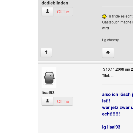
dcdieblinden
dcdieblinden Benutzer-Profile anzeigen
Offline
Hi finde es ech
Gästebuch mache bz
wird
Lg cheesy
Website diese
↑
10.11.2008 um 2
Titel: ...
lisal93
also ich lösch 
ist!!
lisal93 Benutzer-Profile anzeigen
Offline
war jetz zwar ü
echt!!!!!!
lg lisal93