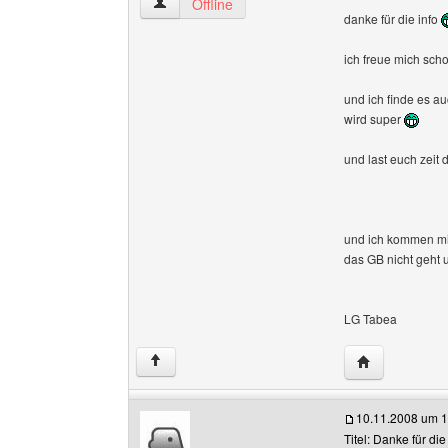
fruehchen-felicitas Benutzer-Profile anzeigen
Offline
danke für die info
ich freue mich sc
und ich finde es a
wird super
und last euch zeit 
und ich kommen mit
das GB nicht geht u
LG Tabea
Website dieses
↑
10.11.2008 um 1
Titel: Danke für die