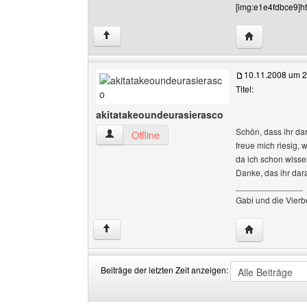
[img:e1e4fdbce9]htt
Website diese
↑
10.11.2008 um 2
Titel:
akitatakeoundeurasierasco
Schön, dass ihr dar
akitatakeoundeurasierasco Benutzer-Profile a
Offline
freue mich riesig,
da ich schon wisse
Danke, das ihr dara
______________
Gabi und die Vierb
Website diese
↑
Beiträge der letzten Zeit anzeigen:
Beiträge
Order
der
by