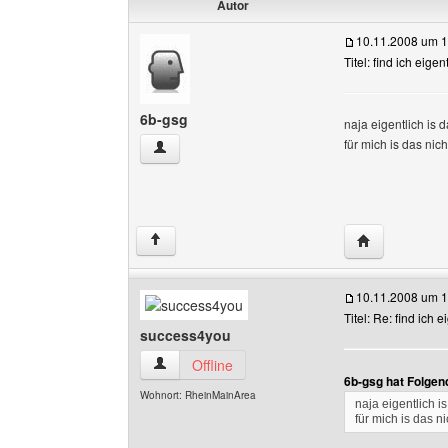
Autor
10.11.2008 um 1
Titel: find ich eigen
6b-gsg
naja eigentlich is d
für mich is das nich
6b-gsg Benutzer-Profile anzeigen
Website diese
↑
10.11.2008 um 1
Titel: Re: find ich e
success4you
success4you Benutzer-Profile anzeigen
Offline
6b-gsg hat Folgen
Wohnort: RheinMainArea
naja eigentlich is
für mich is das ni