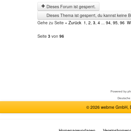
letzten
Dieses Forum ist gesperrt.
Zeit
Dieses Thema ist gesperrt, du kannst keine B
anzeigen
Gehe zu Seite
« Zurück
1
,
2
,
3
,
4
...
94
,
95
,
96
We
Seite
3
von
96
Forum
auswählen
Powered by
p
Deutsche
© 2026 webme GmbH, De
Homepagevorlagen
Vereinshomep