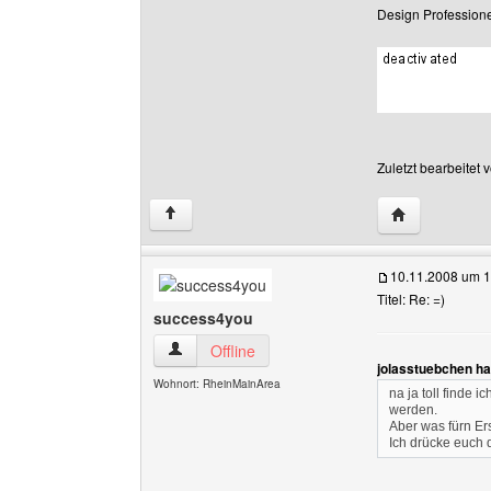
Design Professione
Zuletzt bearbeitet
Website diese
↑
10.11.2008 um 1
Titel: Re: =)
success4you
success4you Benutzer-Profile anzeigen
Offline
jolasstuebchen ha
Wohnort: RheinMainArea
na ja toll finde 
werden.
Aber was fürn E
Ich drücke euch