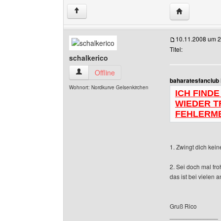
Website diese
↑
10.11.2008 um 2
Titel:
schalkerico
schalkerico Benutzer-Profile anzeigen
Offline
baharatesfanclub 
Wohnort: Nordkurve Gelsenkirchen
ICH FIND
WIEDER T
FEHLERME
1. Zwingt dich ke
2. Sei doch mal fr
das ist bei vielen
Gruß Rico
______________