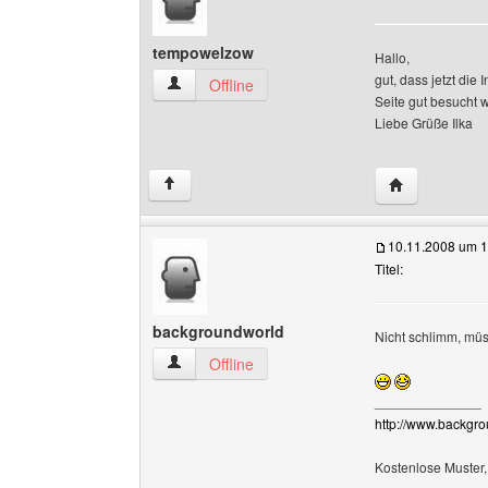
tempowelzow
Hallo,
gut, dass jetzt di
tempowelzow Benutzer-Profile anzeigen
Offline
Seite gut besucht w
Liebe Grüße Ilka
Website diese
↑
10.11.2008 um 1
Titel:
backgroundworld
Nicht schlimm, mü
backgroundworld Benutzer-Profile anzeigen
Offline
______________
http://www.backgro
Kostenlose Muster,