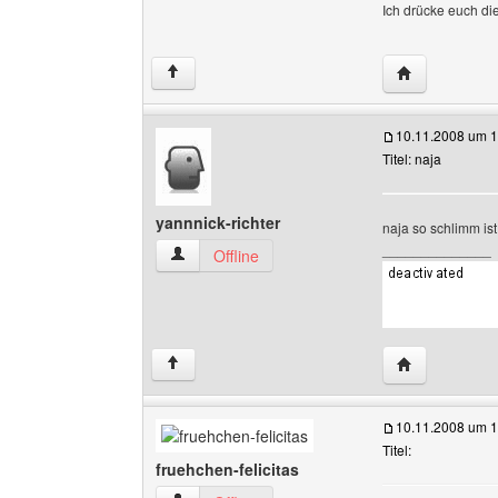
Ich drücke euch d
Website diese
↑
10.11.2008 um 1
Titel: naja
yannnick-richter
naja so schlimm is
______________
yannnick-richter Benutzer-Profile anzeigen
Offline
Website diese
↑
10.11.2008 um 1
Titel:
fruehchen-felicitas