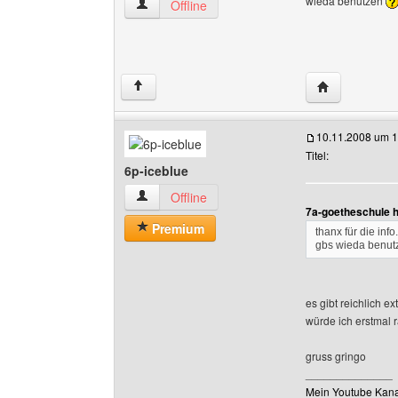
wieda benutzen
7a-goetheschule Benutzer-Profile anzeigen
Offline
Website diese
↑
10.11.2008 um 1
Titel:
6p-iceblue
6p-iceblue Benutzer-Profile anzeigen
Offline
7a-goetheschule h
Premium
thanx für die info
gbs wieda benu
es gibt reichlich e
würde ich erstmal 
gruss gringo
______________
Mein Youtube Kana