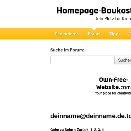
Registrieren
Forum
Tipps
Suche im Forum:
Suche im Forum
Suche
deinname@deinname.de.t
Gehe zu Seite
« Zurück
1
,
2
,
3
,
4