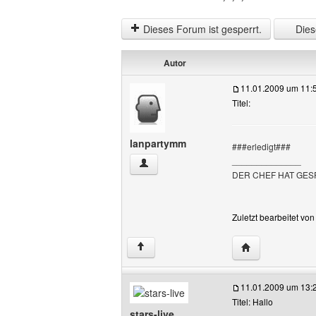
Dieses Forum ist gesperrt.
Diese
Autor
11.01.2009 um 11:
Titel:
lanpartymm
###erledigt###
______________
lanpartymm Benutzer-Profile anzeigen
DER CHEF HAT GE
Zuletzt bearbeitet vo
Website dieses 
↑
11.01.2009 um 13:
Titel: Hallo
stars-live