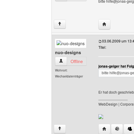
bitte hilfe@jonas-gei
Website dieses 
↑
03.06.2009 um 13:
Titel:
nuo-designs
nuo-designs Benutzer-Profile anzeigen
Offline
jonas-geiger hat Fol
Wohnort:
bitte hilfe@jonas-g
Wechseldatenträger
Er hat doch geschriebe
______________
WebDesign | Corporat
Website dieses 
↑