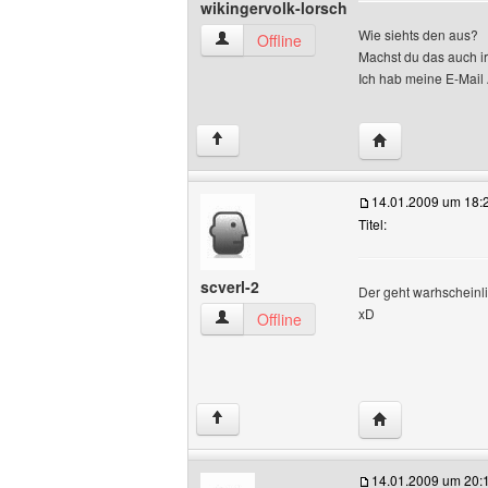
wikingervolk-lorsch
Wie siehts den aus?
wikingervolk-lorsch Benutzer-Profile an
Offline
Machst du das auch 
Ich hab meine E-Mail 
Website dieses B
↑
14.01.2009 um 18:
Titel:
scverl-2
Der geht warhscheinli
xD
scverl-2 Benutzer-Profile anzeigen
Offline
Website dieses 
↑
14.01.2009 um 20: