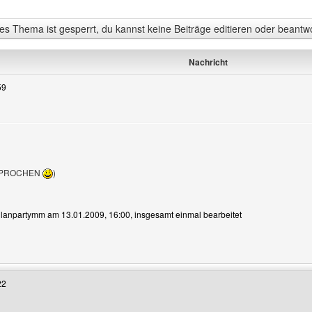
s Thema ist gesperrt, du kannst keine Beiträge editieren oder beantw
Nachricht
59
SPROCHEN
)
n lanpartymm am 13.01.2009, 16:00, insgesamt einmal bearbeitet
Benutzers besuchen: lanpartymm
22