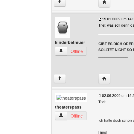
Website dieses 
↑
15.01.2009 um 14:
Titel: was soll denn d
kinderbetreuer
GIBT ES DICH ODE
SOLLTET NICHT SO
kinderbetreuer Benutzer-Profile anzeig
Offline
______________
---
Website dieses 
↑
02.06.2009 um 15:
Titel:
theaterspass
theaterspass Benutzer-Profile anzeigen
Offline
Ich hatte doch schon 
______________
[ img]