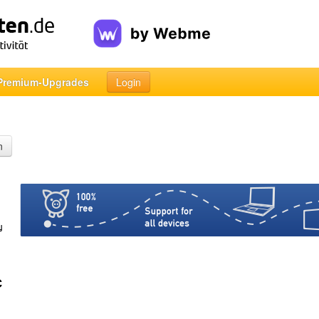
Premium-Upgrades
Login
n
c