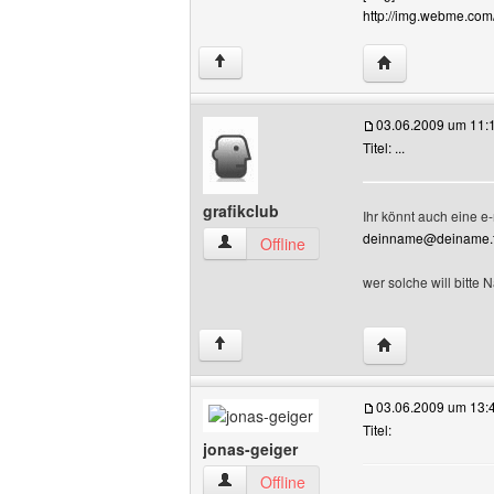
http://img.webme.com/
Website dieses 
↑
03.06.2009 um 11:
Titel: ...
grafikclub
Ihr könnt auch eine e-
deinname@deiname.
grafikclub Benutzer-Profile anzeigen
Offline
wer solche will bitte 
Website dieses B
↑
03.06.2009 um 13:
Titel:
jonas-geiger
jonas-geiger Benutzer-Profile anzeigen
Offline