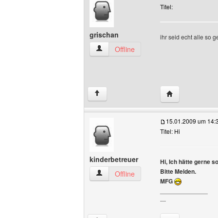
Titel:
grischan
ihr seid echt alle so g
grischan Benutzer-Profile anzeigen
Offline
Website dieses 
↑
15.01.2009 um 14:
Titel: Hi
kinderbetreuer
Hi, Ich hätte gerne s
Bitte Melden.
kinderbetreuer Benutzer-Profile anzeig
Offline
MFG
______________
---