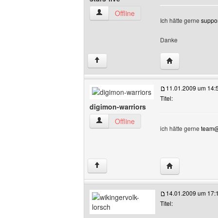
stars-live Benutzer-Profile anzeigen
Offline
Ich hätte gerne
suppor
Danke
Website dieses B
↑
11.01.2009 um 14:
Titel:
digimon-warriors
digimon-warriors Benutzer-Profile anze
Offline
ich hätte gerne
team@
Website dieses 
↑
14.01.2009 um 17:
Titel: