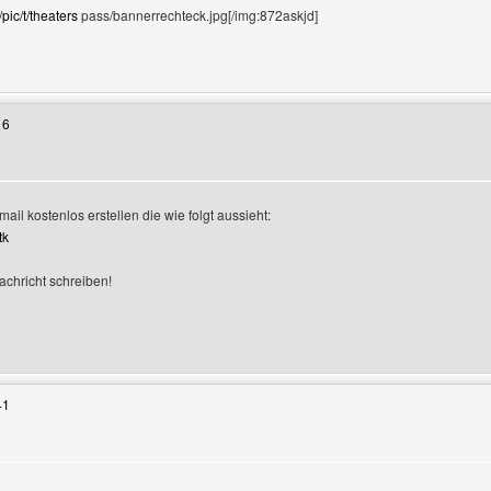
pic/t/theaters
pass/bannerrechteck.jpg[/img:872askjd]
Benutzers besuchen: theaterspass
16
mail kostenlos erstellen die wie folgt aussieht:
tk
Nachricht schreiben!
enutzers besuchen: grafikclub
41