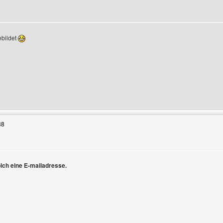
ebildet
Benutzers besuchen: grischan
38
olch eine E-mailadresse.
en