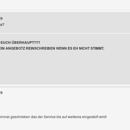
Benutzers besuchen: kinderbetreuer
39
as?
R EUCH ÜBERHAUPT???
 EIN ANGEBOTZ REINSCHREIBEN WENN ES EH NICHT STIMMT.
en
Benutzers besuchen: kinderbetreuer
29
einmal geschrieben das der Service bis auf weiteres eingestellt wird!