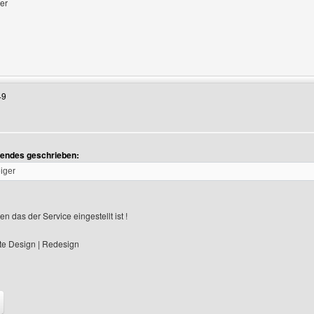
ger
Benutzers besuchen: jonas-geiger
49
gendes geschrieben:
eiger
n das der Service eingestellt ist !
e Design | Redesign
Benutzers besuchen: nuo-designs