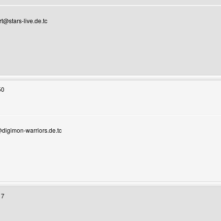
t@stars-live.de.tc
enutzers besuchen: stars-live
50
igen
digimon-warriors.de.tc
Benutzers besuchen: digimon-warriors
17