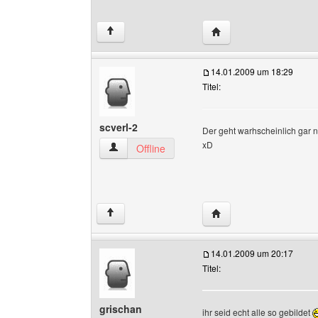
Website dieses Benutze
↑
14.01.2009 um 18:29
Titel:
scverl-2
Der geht warhscheinlich gar n
xD
scverl-2 Benutzer-Profile anzeigen
Offline
Website dieses Benutze
↑
14.01.2009 um 20:17
Titel:
grischan
ihr seid echt alle so gebildet