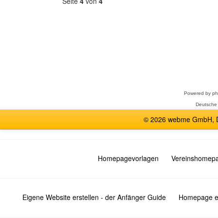
Seite
4
von
4
Forum
auswählen
Powered by
p
Deutsche
© 2026 webme GmbH, De
Homepagevorlagen
Vereinshomep
Eigene Website erstellen - der Anfänger Guide
Homepage er