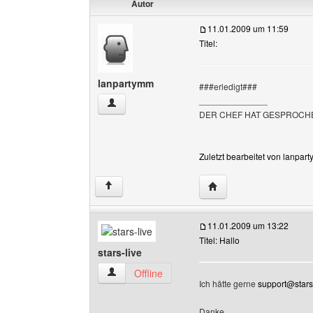
Autor
11.01.2009 um 11:59
Titel:
lanpartymm
###erledigt###
______________
lanpartymm Benutzer-Profile anzeigen
DER CHEF HAT GESPROC
Zuletzt bearbeitet von lanpar
Website dieses Benutz
↑
11.01.2009 um 13:22
Titel: Hallo
stars-live
stars-live Benutzer-Profile anzeigen
Offline
Ich hätte gerne
support@stars-
Danke