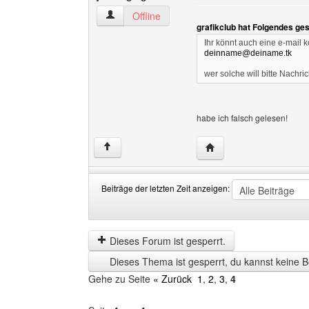
jonas-geiger Benutzer-Profile anzeigen
Offline
grafikclub hat Folgendes ge
Ihr könnt auch eine e-mail ko
deinname@deiname.tk
wer solche will bitte Nachri
habe ich falsch gelesen!
Website dieses Benutze
↑
Beiträge der letzten Zeit anzeigen:
Beiträge
Order
der
by
letzten
Dieses Forum ist gesperrt.
Zeit
Dieses Thema ist gesperrt, du kannst keine B
anzeigen
Gehe zu Seite
« Zurück
1
,
2
,
3
,
4