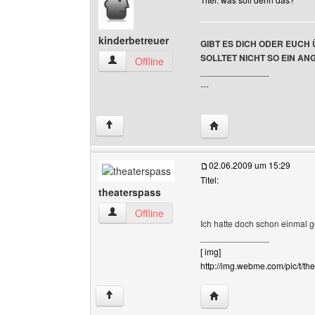
kinderbetreuer
GIBT ES DICH ODER EUCH
SOLLTET NICHT SO EIN AN
kinderbetreuer Benutzer-Profile anzeigen
Offline
______________
---
Website dieses Benutze
↑
02.06.2009 um 15:29
Titel:
theaterspass
theaterspass Benutzer-Profile anzeigen
Offline
Ich hatte doch schon einmal ge
______________
[ img]
http://img.webme.com/pic/t/the
Website dieses Benutze
↑