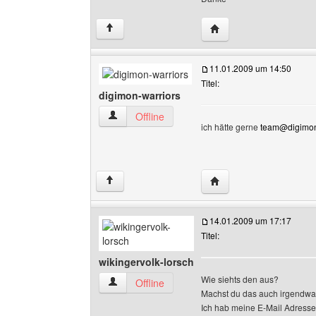
Website dieses Benutzer
↑
11.01.2009 um 14:50
Titel:
digimon-warriors
digimon-warriors Benutzer-Profile anzeigen
Offline
ich hätte gerne
team@digimon-
Website dieses Benutze
↑
14.01.2009 um 17:17
Titel:
wikingervolk-lorsch
Wie siehts den aus?
wikingervolk-lorsch Benutzer-Profile anzeigen
Offline
Machst du das auch irgendw
Ich hab meine E-Mail Adresse