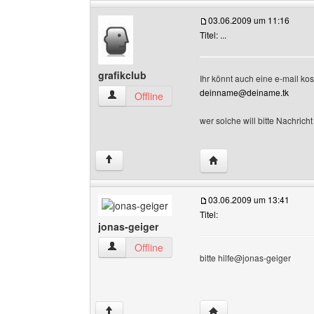
03.06.2009 um 11:16
Titel: ...
grafikclub
Ihr könnt auch eine e-mail kost
deinname@deiname.tk
grafikclub Benutzer-Profile anzeigen
Offline
wer solche will bitte Nachrich
Website dieses Benutze
↑
03.06.2009 um 13:41
Titel:
jonas-geiger
jonas-geiger Benutzer-Profile anzeigen
Offline
bitte hilfe@jonas-geiger
Website dieses Benutze
↑