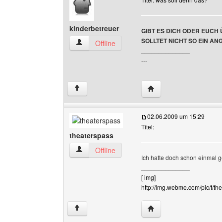
kinderbetreuer
GIBT ES DICH ODER EUCH
SOLLTET NICHT SO EIN AN
kinderbetreuer Benutzer-Profile anzeigen
Offline
______________
---
Website dieses Benutze
↑
02.06.2009 um 15:29
Titel:
theaterspass
theaterspass Benutzer-Profile anzeigen
Offline
Ich hatte doch schon einmal ge
______________
[ img]
http://img.webme.com/pic/t/the
Website dieses Benutze
↑