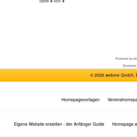
Seite
4
von
4
Forum
auswählen
Powered by
p
Deutsche
© 2026 webme GmbH, De
Homepagevorlagen
Vereinshomep
Eigene Website erstellen - der Anfänger Guide
Homepage er