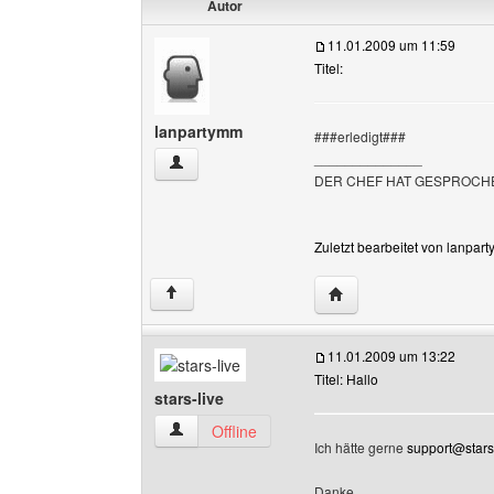
Autor
11.01.2009 um 11:59
Titel:
lanpartymm
###erledigt###
______________
lanpartymm Benutzer-Profile anzeigen
DER CHEF HAT GESPROC
Zuletzt bearbeitet von lanpar
Website dieses Benutz
↑
11.01.2009 um 13:22
Titel: Hallo
stars-live
stars-live Benutzer-Profile anzeigen
Offline
Ich hätte gerne
support@stars-
Danke