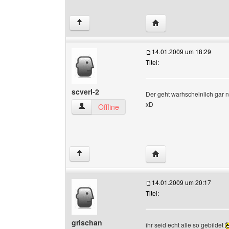
Website dieses Benutze
↑
14.01.2009 um 18:29
Titel:
scverl-2
Der geht warhscheinlich gar n
xD
scverl-2 Benutzer-Profile anzeigen
Offline
Website dieses Benutze
↑
14.01.2009 um 20:17
Titel:
grischan
ihr seid echt alle so gebildet