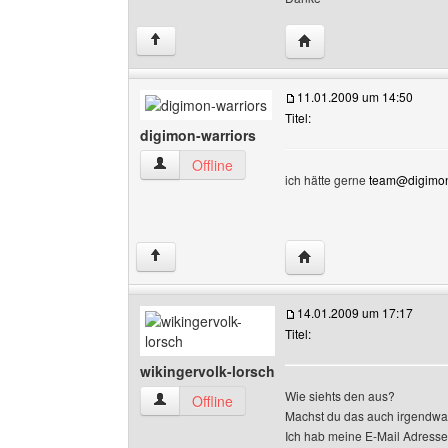
Website dieses Benutzer
↑
11.01.2009 um 14:50
Titel:
digimon-warriors
digimon-warriors Benutzer-Profile anzeigen
Offline
ich hätte gerne
team@digimon-
Website dieses Benutze
↑
14.01.2009 um 17:17
Titel:
wikingervolk-lorsch
Wie siehts den aus?
wikingervolk-lorsch Benutzer-Profile anzeigen
Offline
Machst du das auch irgendw
Ich hab meine E-Mail Adresse