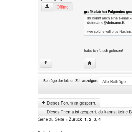
jonas-geiger Benutzer-Profile anzeigen
Offline
grafikclub hat Folgendes ge
Ihr könnt auch eine e-mail ko
deinname@deiname.tk
wer solche will bitte Nachri
habe ich falsch gelesen!
Website dieses Benutze
↑
Beiträge der letzten Zeit anzeigen:
Beiträge
Order
der
by
letzten
Dieses Forum ist gesperrt.
Zeit
Dieses Thema ist gesperrt, du kannst keine B
anzeigen
Gehe zu Seite
« Zurück
1
,
2
,
3
,
4