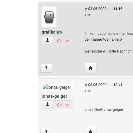
03.06.2009 um 11:16
Titel: ...
grafikclub
Ihr könnt auch eine e-mail kost
deinname@deiname.tk
grafikclub Benutzer-Profile anzeigen
Offline
wer solche will bitte Nachrich
Website dieses Benutze
↑
03.06.2009 um 13:41
Titel:
jonas-geiger
jonas-geiger Benutzer-Profile anzeigen
Offline
bitte hilfe@jonas-geiger
Website dieses Benutze
↑