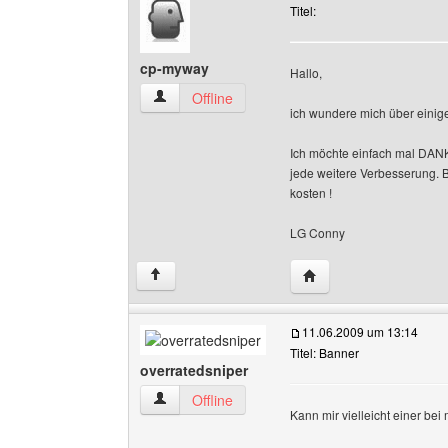
Titel:
cp-myway
Hallo,
cp-myway Benutzer-Profile anzeigen
Offline
ich wundere mich über einig
Ich möchte einfach mal DANKE 
jede weitere Verbesserung. B
kosten !
LG Conny
Website dieses Benut
↑
11.06.2009 um 13:14
Titel: Banner
overratedsniper
overratedsniper Benutzer-Profile anzeigen
Offline
Kann mir vielleicht einer be