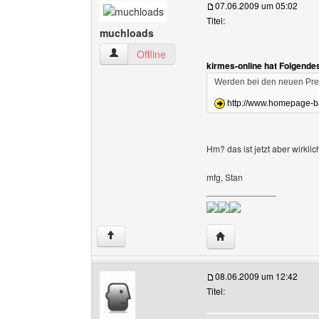
07.06.2009 um 05:02
Titel:
muchloads
muchloads Benutzer-Profile anzeigen
Offline
kirmes-online hat Folgende
Werden bei den neuen Pr
http://www.homepage-b
Hm? das ist jetzt aber wirklic
mfg, Stan
______________
Website dieses Benut
↑
08.06.2009 um 12:42
Titel: