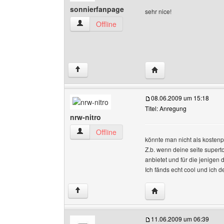
sonnierfanpage
sehr nice!
sonnierfanpage Benutzer-Profile anzeigen
Offline
Website dieses Benutz
↑
08.06.2009 um 15:18
Titel: Anregung
nrw-nitro
nrw-nitro Benutzer-Profile anzeigen
Offline
könnte man nicht als kostenp
Z.b. wenn deine seite supert
anbietet und für die jenigen 
Ich fänds echt cool und ich 
Website dieses Benutz
↑
11.06.2009 um 06:39