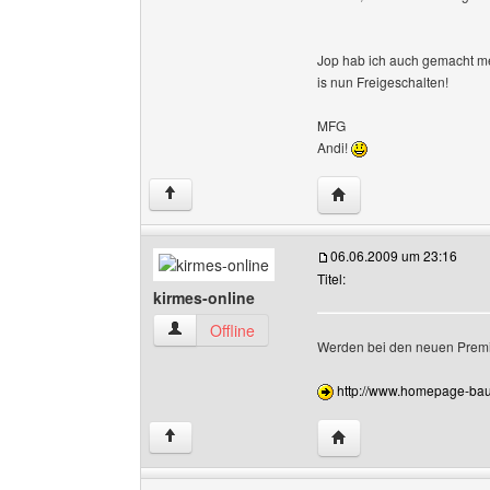
Jop hab ich auch gemacht 
is nun Freigeschalten!
MFG
Andi!
Website dieses Benutze
↑
06.06.2009 um 23:16
Titel:
kirmes-online
kirmes-online Benutzer-Profile anzeigen
Offline
Werden bei den neuen Prem
http://www.homepage-bau
Website dieses Benutz
↑