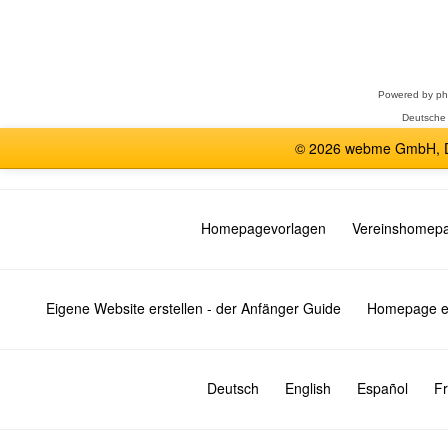
Forum
auswählen
Powered by
p
Deutsche
© 2026 webme GmbH, De
Homepagevorlagen
Vereinshomep
Eigene Website erstellen - der Anfänger Guide
Homepage er
Deutsch
English
Español
Fr