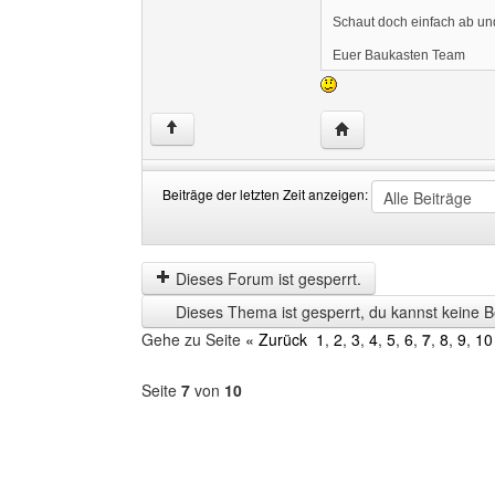
Schaut doch einfach ab und
Euer Baukasten Team
Website dieses Benut
↑
Beiträge der letzten Zeit anzeigen:
Beiträge
Order
der
by
letzten
Dieses Forum ist gesperrt.
Zeit
Dieses Thema ist gesperrt, du kannst keine B
anzeigen
Gehe zu Seite
« Zurück
1
,
2
,
3
,
4
,
5
,
6
,
7
,
8
,
9
,
10
Seite
7
von
10