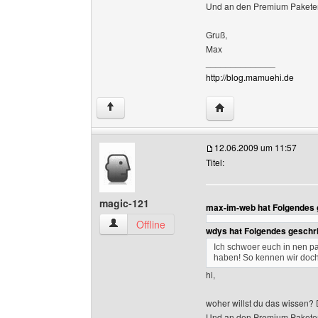
Und an den Premium Paketen 
Gruß,
Max
______________
http://blog.mamuehi.de
Website dieses Benut
↑
12.06.2009 um 11:57
Titel:
magic-121
max-im-web hat Folgendes 
magic-121 Benutzer-Profile anzeigen
Offline
wdys hat Folgendes geschr
Ich schwoer euch in nen 
haben! So kennen wir do
hi,
woher willst du das wissen? D
Und an den Premium Paketen 