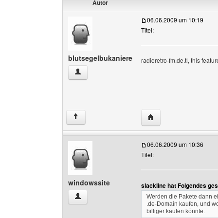
Autor
06.06.2009 um 10:19
Titel:
blutsegelbukaniere
radioretro-fm.de.tl, this fea
blutsegelbukaniere Benutzer-Profile anzeigen
Website dieses Benutz
↑
06.06.2009 um 10:36
Titel:
windowssite
slackline hat Folgendes ge
windowssite Benutzer-Profile anzeigen
Werden die Pakete dann eig
.de-Domain kaufen, und wol
billiger kaufen könnte.