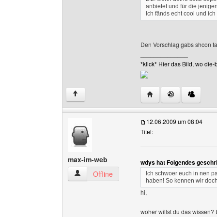
anbietet und für die jenige
Ich fänds echt cool und ic
Den Vorschlag gabs shcon ta
______________
*klick* Hier das Bild, wo d
Website dieses Benutze
↑
12.06.2009 um 08:04
Titel:
max-im-web
wdys hat Folgendes geschr
max-im-web Benutzer-Profile anzeigen
Offline
Ich schwoer euch in nen 
haben! So kennen wir do
hi,
woher willst du das wissen? D