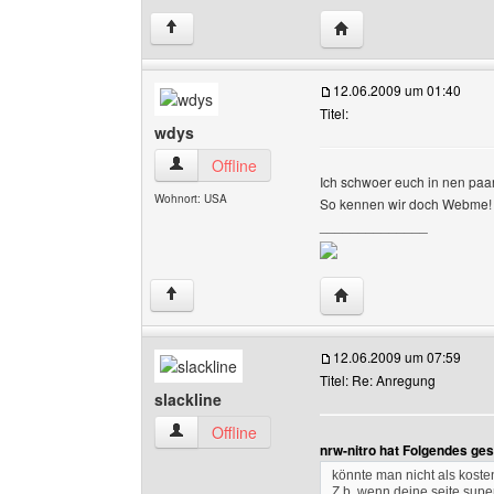
Website dieses Benutz
↑
12.06.2009 um 01:40
Titel:
wdys
wdys Benutzer-Profile anzeigen
Offline
Ich schwoer euch in nen pa
Wohnort: USA
So kennen wir doch Webme!
______________
Website dieses Benutz
↑
12.06.2009 um 07:59
Titel: Re: Anregung
slackline
slackline Benutzer-Profile anzeigen
Offline
nrw-nitro hat Folgendes ge
könnte man nicht als koste
Z.b. wenn deine seite supe