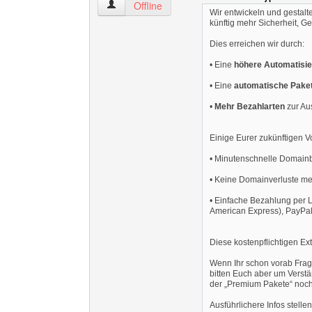
kuanzambi9 Benutzer-Profile anzeigen
Offline
Wir entwickeln und gestal
künftig mehr Sicherheit, Ge
Dies erreichen wir durch:
• Eine
höhere Automatisi
• Eine
automatische Pake
•
Mehr Bezahlarten
zur Au
Einige Eurer zukünftigen Vo
• Minutenschnelle Domain
• Keine Domainverluste m
• Einfache Bezahlung per L
American Express), PayPal
Diese kostenpflichtigen Ex
Wenn Ihr schon vorab Frag
bitten Euch aber um Verstän
der „Premium Pakete“ noch
Ausführlichere Infos stelle