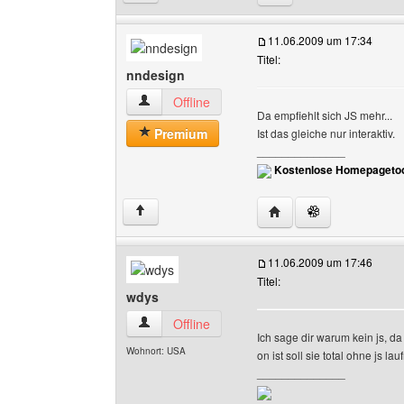
11.06.2009 um 17:34
Titel:
nndesign
nndesign Benutzer-Profile anzeigen
Offline
Da empfiehlt sich JS mehr...
Premium
Ist das gleiche nur interaktiv.
______________
Kostenlose Homepagetoo
Website dieses Benutz
↑
11.06.2009 um 17:46
Titel:
wdys
wdys Benutzer-Profile anzeigen
Offline
Ich sage dir warum kein js, d
Wohnort: USA
on ist soll sie total ohne js lau
______________