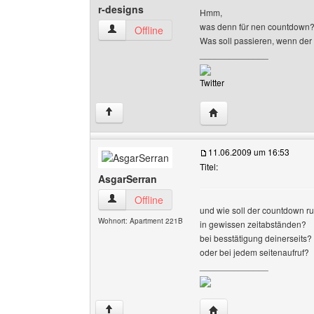
r-designs
Hmm,
was denn für nen countdown
r-designs Benutzer-Profile anzeigen
Offline
Was soll passieren, wenn der
______________
Twitter
Website dieses Benutze
↑
11.06.2009 um 16:53
Titel:
AsgarSerran
AsgarSerran Benutzer-Profile anzeigen
Offline
und wie soll der countdown r
Wohnort: Apartment 221B
in gewissen zeitabständen?
bei besstätigung deinerseits?
oder bei jedem seitenaufruf?
______________
Website dieses Benutz
↑