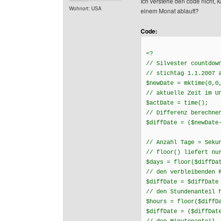
Ich verstehe den code nicht,
Wohnort: USA
einem Monat ablauft?
Code:
<?
// Silvester countdow
// stichtag 1.1.2007 
$newDate = mktime(0,0
// aktuelle Zeit im U
$actDate = time();
// Differenz berechne
$diffDate = ($newDate
// Anzahl Tage = Seku
// floor() liefert nu
$days = floor($diffDa
// den verbleibenden 
$diffDate = $diffDate
// den Stundenanteil 
$hours = floor($diffD
$diffDate = ($diffDat