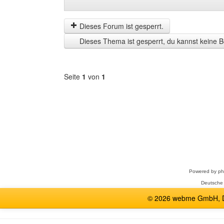
Beiträge
Order
der
by
letzten
Dieses Forum ist gesperrt.
Zeit
Dieses Thema ist gesperrt, du kannst keine B
anzeigen
Seite
1
von
1
Forum
auswählen
Powered by
p
Deutsche
© 2026 webme GmbH, De