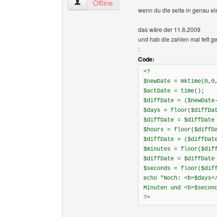
doomphoenixx Benutzer-Profile anzeigen
Offline
wenn du die seite in genau ei
das wäre der 11.6.2009
und hab die zahlen mal fett 
:
Code:
<?
$newDate = mktime(0,0
$actDate = time();
$diffDate = ($newDate
$days = floor($diffDa
$diffDate = $diffDate
$hours = floor($diffD
$diffDate = ($diffDat
$minutes = floor($dif
$diffDate = $diffDate
$seconds = floor($dif
echo "Noch: <b>$days<
Minuten und <b>$secon
?>