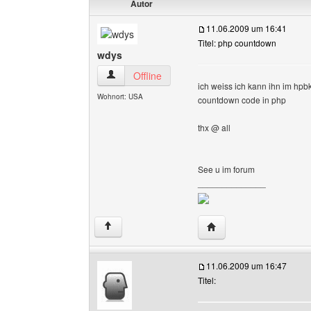
Autor
11.06.2009 um 16:41
Titel: php countdown
wdys
wdys Benutzer-Profile anzeigen
Offline
ich weiss ich kann ihn im hpb
Wohnort: USA
countdown code in php
thx @ all
See u im forum
______________
Website dieses Benutz
↑
11.06.2009 um 16:47
Titel: