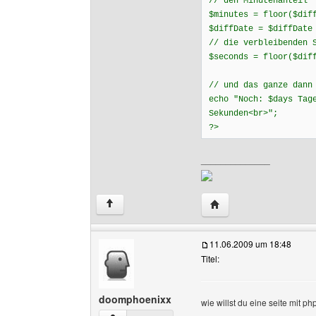
// den Minutenanteil
$minutes = floor($dif
$diffDate = $diffDate
// die verbleibenden 
$seconds = floor($dif
// und das ganze dann
echo "Noch: $days Tag
Sekunden<br>";
?>
______________
Website dieses Benutz
↑
11.06.2009 um 18:48
Titel:
doomphoenixx
wie willst du eine seite mit 