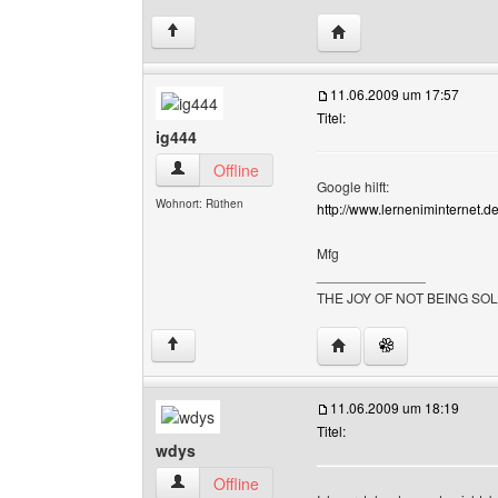
Website dieses Benutz
↑
11.06.2009 um 17:57
Titel:
ig444
ig444 Benutzer-Profile anzeigen
Offline
Google hilft:
Wohnort: Rüthen
http://www.lerneniminternet.
Mfg
______________
THE JOY OF NOT BEING SO
Website dieses Benutze
↑
11.06.2009 um 18:19
Titel:
wdys
wdys Benutzer-Profile anzeigen
Offline