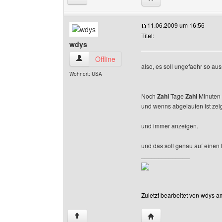
11.06.2009 um 16:56
Titel:
wdys
wdys Benutzer-Profile anzeigen
Offline
also, es soll ungefaehr so au
Wohnort: USA
Noch
Zahl
Tage
Zahl
Minuten
und wenns abgelaufen ist zeigt
und immer anzeigen.
und das soll genau auf einen M
______________
Zuletzt bearbeitet von wdys a
Website dieses Benutz
↑