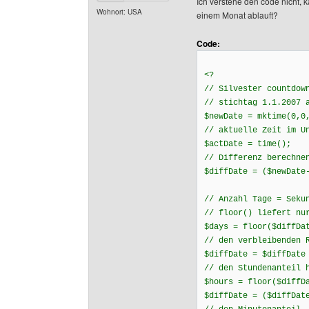
Ich verstehe den code nicht,
Wohnort: USA
einem Monat ablauft?
Code:
<?
// Silvester countdow
// stichtag 1.1.2007 
$newDate = mktime(0,0
// aktuelle Zeit im U
$actDate = time();
// Differenz berechne
$diffDate = ($newDate
// Anzahl Tage = Seku
// floor() liefert nu
$days = floor($diffDa
// den verbleibenden 
$diffDate = $diffDate
// den Stundenanteil 
$hours = floor($diffD
$diffDate = ($diffDat