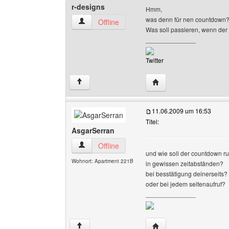
r-designs
Hmm,
was denn für nen countdown
r-designs Benutzer-Profile anzeigen
Offline
Was soll passieren, wenn der
______________
Twitter
Website dieses Benutze
↑
11.06.2009 um 16:53
Titel:
AsgarSerran
AsgarSerran Benutzer-Profile anzeigen
Offline
und wie soll der countdown r
Wohnort: Apartment 221B
in gewissen zeitabständen?
bei besstätigung deinerseits?
oder bei jedem seitenaufruf?
______________
Website dieses Benutz
↑