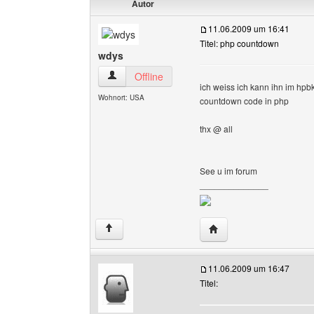
Autor
11.06.2009 um 16:41
Titel: php countdown
wdys
wdys Benutzer-Profile anzeigen
Offline
ich weiss ich kann ihn im hpb
Wohnort: USA
countdown code in php
thx @ all
See u im forum
______________
Website dieses Benutz
↑
11.06.2009 um 16:47
Titel: