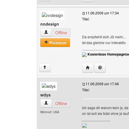
11.06.2009 um 17:34
Titel:
nndesign
nndesign Benutzer-Profile anzeigen
Offline
Da empfiehlt sich JS mehr...
Premium
Ist das gleiche nur interaktiv.
______________
Kostenlose Homepagetoo
Website dieses Benutz
↑
11.06.2009 um 17:46
Titel:
wdys
wdys Benutzer-Profile anzeigen
Offline
Ich sage dir warum kein js, d
Wohnort: USA
on ist soll sie total ohne js lau
______________