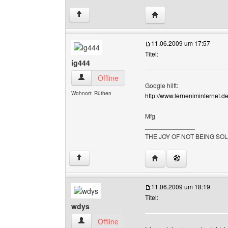
Website dieses Benutz
↑
11.06.2009 um 17:57
Titel:
ig444
ig444 Benutzer-Profile anzeigen
Offline
Google hilft:
Wohnort: Rüthen
http://www.lerneniminternet.
Mfg
______________
THE JOY OF NOT BEING SO
Website dieses Benutze
↑
11.06.2009 um 18:19
Titel:
wdys
wdys Benutzer-Profile anzeigen
Offline