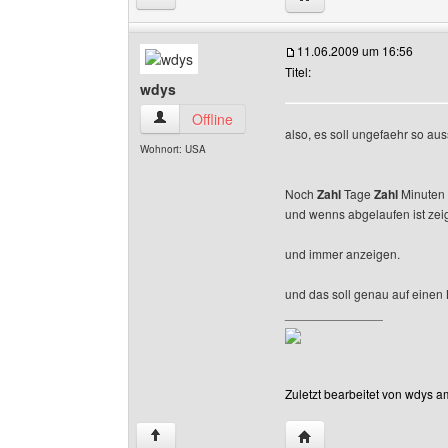
11.06.2009 um 16:56
Titel:
wdys
wdys Benutzer-Profile anzeigen
Offline
also, es soll ungefaehr so au
Wohnort: USA
Noch
Zahl
Tage
Zahl
Minuten
und wenns abgelaufen ist zeigt
und immer anzeigen.
und das soll genau auf einen M
______________
Zuletzt bearbeitet von wdys a
Website dieses Benutz
↑