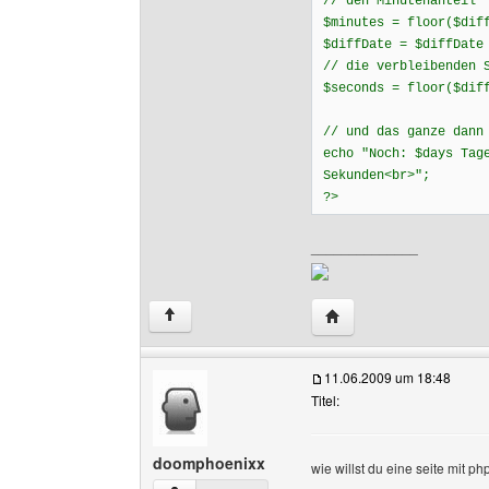
// den Minutenanteil
$minutes = floor($dif
$diffDate = $diffDate
// die verbleibenden 
$seconds = floor($dif
// und das ganze dann
echo "Noch: $days Tag
Sekunden<br>";
?>
______________
Website dieses Benutz
↑
11.06.2009 um 18:48
Titel:
doomphoenixx
wie willst du eine seite mit 