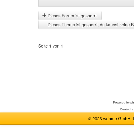
Beiträge
Order
der
by
letzten
Dieses Forum ist gesperrt.
Zeit
Dieses Thema ist gesperrt, du kannst keine B
anzeigen
Seite
1
von
1
Forum
auswählen
Powered by
p
Deutsche
© 2026 webme GmbH, De