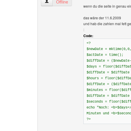
doomphoenixx Benutzer-Profile anzeigen
Offline
wenn du die seite in genau ei
das wäre der 11.6.2009
und hab die zahlen mal fett 
:
Code:
<?
$newDate = mktime(0,0
$actDate = time();
$diffDate = ($newDate
$days = floor($diffDa
$diffDate = $diffDate
$hours = floor($diffD
$diffDate = ($diffDat
$minutes = floor($dif
$diffDate = $diffDate
$seconds = floor($dif
echo "Noch: <b>$days<
Minuten und <b>$secon
?>