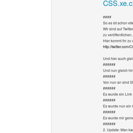
CSS.xe.cx
####
So es ist schon et
Wir sind auf Twitte
zu veröffentliche
Hier kommt ihr zu 
http://twitter.com
Und hier auch glei
######
Und nun gleich hin
######
Von nun an sind St
######
Es wurde ein Link
######
Es wurde nun ein 
######
Es wurde mir geme
######
2. Update: Man ka