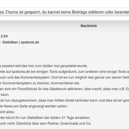
s Thema ist gesperrt, du kannst keine Beiträge editieren oder beantw
Nachricht
12:54
- Statistiken | spetools.de
es passiert seit das hier zum letzten mal geupdatet wurde.
de auf spetools.de bei einigen Tools aufgeräumt, zum anderen sind einige Tools 
uch und das Kommentarsystem. Dort ist es nun möglich das ganze von seiner Seite 
r Kommentarsystem zu löschen, kommentieren etc.
sich ein FloodSchutz für das Gästebuch aktivieren, dies macht, dass man z.B. Ein
 kann.
t nun dazugekommen, dass man Artikel direkt verlinken kann und dies ist ein groß
le News pro Seite angezeigt werden sollen.
cht alles.
ter könnt ihr nun Statistiken der letzten 31 Tage einsehen.
noch mehr Überblick über sein Partner, Downloads und Co.