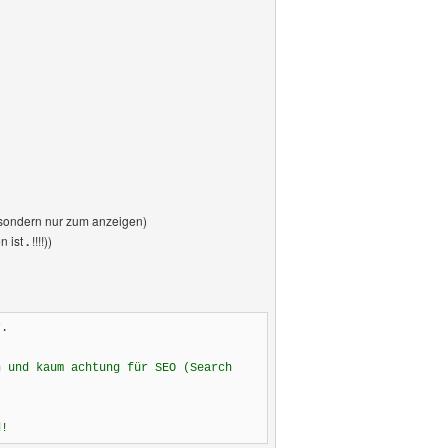
 sondern nur zum anzeigen)
n ist
.
!!!!))
r.
n und kaum achtung für SEO (Search
d!