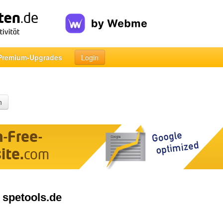
Premium-Upgrades
Login
n
| spetools.de