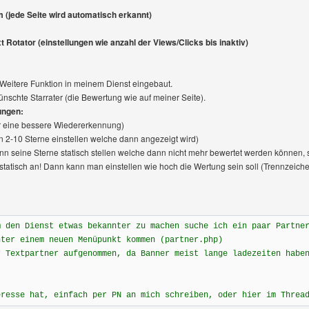
(jede Seite wird automatisch erkannt)
t Rotator (einstellungen wie anzahl der Views/Clicks bis inaktiv)
Weitere Funktion in meinem Dienst eingebaut.
nschte Starrater (die Bewertung wie auf meiner Seite).
ungen:
r eine bessere Wiedererkennung)
 2-10 Sterne einstellen welche dann angezeigt wird)
n seine Sterne statisch stellen welche dann nicht mehr bewertet werden können,
tatisch an! Dann kann man einstellen wie hoch die Wertung sein soll (Trennzeiche
m den Dienst etwas bekannter zu machen suche ich ein paar Partne
nter einem neuen Menüpunkt kommen (partner.php)
r Textpartner aufgenommen, da Banner meist lange ladezeiten habe
eresse hat, einfach per PN an mich schreiben, oder hier im Threa