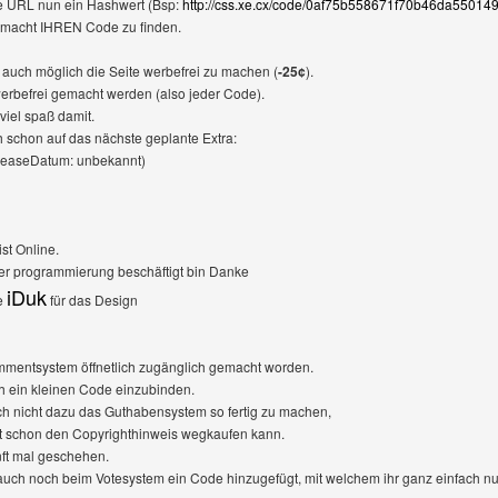
ie URL nun ein Hashwert (Bsp:
http://css.xe.cx/code/0af75b558671f70b46da5501
 macht IHREN Code zu finden.
 auch möglich die Seite werbefrei zu machen (
-25¢
).
erbefrei gemacht werden (also jeder Code).
viel spaß damit.
 schon auf das nächste geplante Extra:
easeDatum: unbekannt)
st Online.
der programmierung beschäftigt bin Danke
iDuk
le
für das Design
mmentsystem öffnetlich zugänglich gemacht worden.
ch ein kleinen Code einzubinden.
ch nicht dazu das Guthabensystem so fertig zu machen,
zt schon den Copyrighthinweis wegkaufen kann.
nft mal geschehen.
ch noch beim Votesystem ein Code hinzugefügt, mit welchem ihr ganz einfach nur 