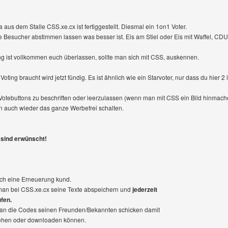
a aus dem Stalle CSS.xe.cx ist fertiggestellt. Diesmal ein 1on1 Voter.
e Besucher abstimmen lassen was besser ist. Eis am Stiel oder Eis mit Waffel, C
ng ist vollkommen euch überlassen, sollte man sich mit CSS, auskennen.
oting braucht wird jetzt fündig. Es ist ähnlich wie ein Starvoter, nur dass du hier 2
 Votebuttons zu beschriften oder leerzulassen (wenn man mit CSS ein Bild hinmach
n auch wieder das ganze Werbefrei schalten.
sind erwünscht!
ch eine Erneuerung kund.
an bei CSS.xe.cx seine Texte abspeichern und
jederzeit
ufen.
n die Codes seinen Freunden/Bekannten schicken damit
ehen oder downloaden können.