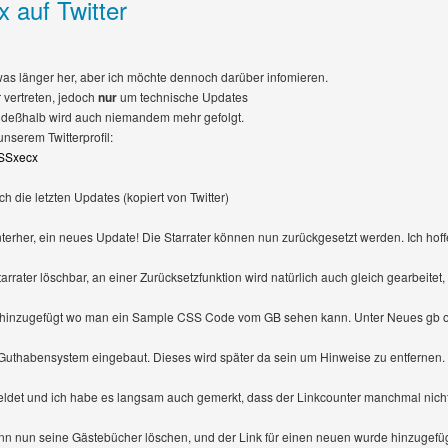
 auf Twitter
was länger her, aber ich möchte dennoch darüber infomieren.
r vertreten, jedoch
nur
um technische Updates
n, deßhalb wird auch niemandem mehr gefolgt.
unserem Twitterprofil:
/CSSxecx
ch die letzten Updates (kopiert von Twitter)
terher, ein neues Update! Die Starrater können nun zurückgesetzt werden. Ich hoffe
arrater löschbar, an einer Zurücksetzfunktion wird natürlich auch gleich gearbeitet
 hinzugefügt wo man ein Sample CSS Code vom GB sehen kann. Unter Neues gb o
Guthabensystem eingebaut. Dieses wird später da sein um Hinweise zu entfernen. I
ldet und ich habe es langsam auch gemerkt, dass der Linkcounter manchmal nicht 
nn nun seine Gästebücher löschen, und der Link für einen neuen wurde hinzugefüg