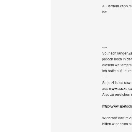
Außerdem kann man
hat.
----
So, nach langer Z
jedoch noch in der
diesem weitergem
ich hoffe auf Leu
----
So jetzt ist es s
aus
www.css.xe.cx
Also zu erreichen 
http://www.spetool
Wir bitten darum d
bitten wir darum a