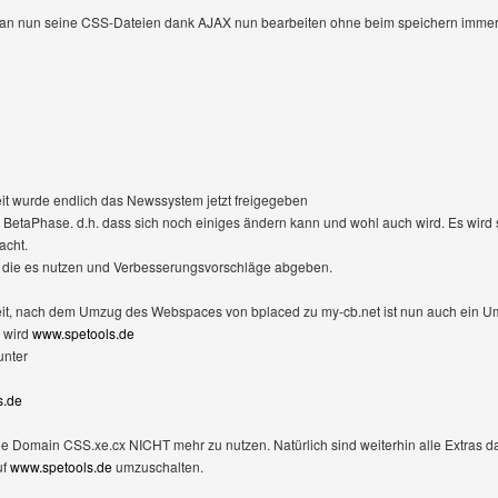
 nun seine CSS-Dateien dank AJAX nun bearbeiten ohne beim speichern immer di
eit wurde endlich das Newssystem jetzt freigegeben
 BetaPhase. d.h. dass sich noch einiges ändern kann und wohl auch wird. Es wird 
acht.
te die es nutzen und Verbesserungsvorschläge abgeben.
oweit, nach dem Umzug des Webspaces von bplaced zu my-cb.net ist nun auch ein
wird
www.spetools.de
unter
s.de
ie Domain CSS.xe.cx NICHT mehr zu nutzen. Natürlich sind weiterhin alle Extras da
uf
www.spetools.de
umzuschalten.