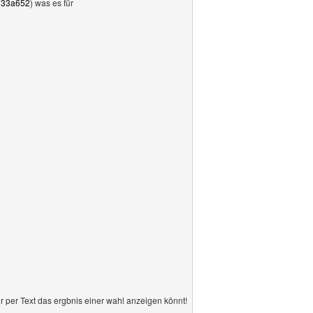
4933a652
) was es für
per Text das ergbnis einer wahl anzeigen könnt!