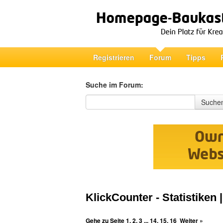
Registrieren
Forum
Tipps
Suche im Forum:
Suche im Forum
Suche
KlickCounter - Statistiken 
Gehe zu Seite
1
,
2
,
3
...
14
,
15
,
16
Weiter »