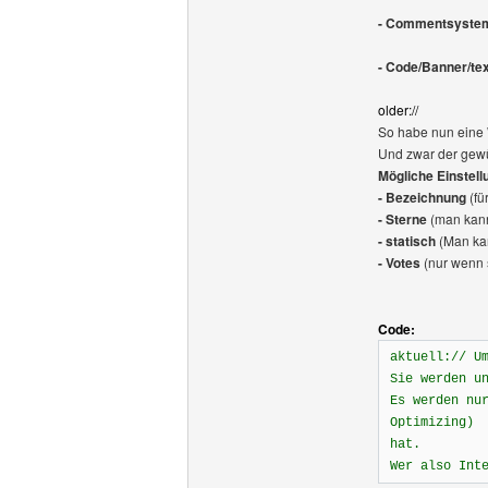
- Commentsystem 
- Code/Banner/tex
older://
So habe nun eine 
Und zwar der gewü
Mögliche Einstell
- Bezeichnung
(fü
- Sterne
(man kann
- statisch
(Man kan
- Votes
(nur wenn s
Code:
aktuell:// U
Sie werden u
Es werden nu
Optimizing)
hat.
Wer also Int