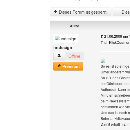
Dieses Forum ist gesperrt.
Diese
Autor
21.06.2009 um 
Titel: KlickCounter 
nndesign
nndesign Benutzer-Profile anzeigen
Offline
Premium
So es ist so einig
Unter anderem wur
So z.B. das Gästeb
am Gästebuch ode
Außerdem kann man 
Minuten schreiben
beim Newssystem is
bestimmen wie vie
Und das ist noch ni
Beim Linkklickcoun
Damit erhält man 