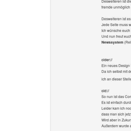
Desweiteren ist d
fremde unmöglich
Desweiteren ist es
Jede Seite muss w
Ich wünsche euch 
Und nun freut euch
Newssystem
(Rel
older://
Ein neues Design i
Da ich selbst mit 
ich an dieser Stel
old://
So nun ist das Co
Es ist einfach dur
Leider kam ich no
dass man sich jet
Wird aber in Zuku
Außerdem wurde au