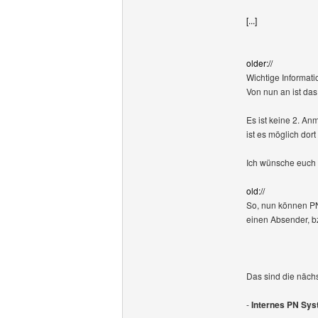
[...]
older://
Wichtige Informati
Von nun an ist da
Es ist keine 2. An
ist es möglich dort
Ich wünsche euch 
old://
So, nun können P
einen Absender, b
Das sind die nächs
-
Internes PN Sys