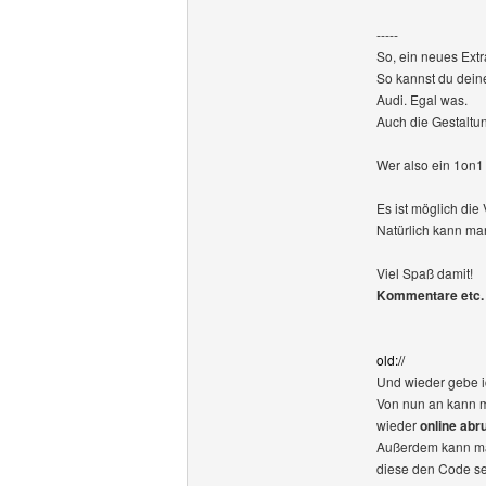
-----
So, ein neues Extr
So kannst du dein
Audi. Egal was.
Auch die Gestaltu
Wer also ein 1on1 V
Es ist möglich die
Natürlich kann ma
Viel Spaß damit!
Kommentare etc. 
old://
Und wieder gebe i
Von nun an kann m
wieder
online abr
Außerdem kann ma
diese den Code s