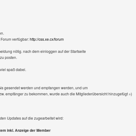
on.
s Forum verfügbar:
http://css.xe.cx/forum
meldung nötig. nach dem einloggen auf der Startseite
 zu posten.
viel spaß dabei.
Ns gesendet werden und empfangen werden, und um
zw. empfänger zu bekommen, wurde auch die Mitgliederübersicht hinzugefügt =)
ten Updates auf die zugearbeitet wird:
tem inkl. Anzeige der Member