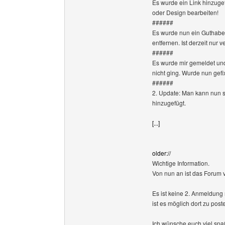
Es wurde ein Link hinzug
oder Design bearbeiten!
######
Es wurde nun ein Guthabe
entfernen. Ist derzeit nur
######
Es wurde mir gemeldet un
nicht ging. Wurde nun gefix
######
2. Update: Man kann nun s
hinzugefügt.
[...]
older://
Wichtige Information.
Von nun an ist das Forum 
Es ist keine 2. Anmeldung 
ist es möglich dort zu post
Ich wünsche euch viel spa