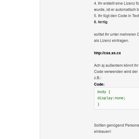
4. Ihr erstellt eine Lizen
wurde, ist er automatisch b
5. Ihr fügt den Code in Te
6. fertig
solltet Ihr unter mehreren 
als Lizenz eintragen.
http://css.xe.cx
Ach aj außerdem könnt ihr 
Code verwenden wird der
z.B.:
Code:
body {
display:none;
}
Sollten genügend Personen
einbauen!