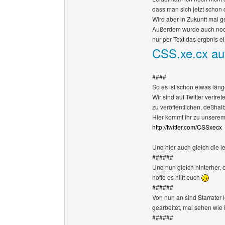
dass man sich jetzt schon
Wird aber in Zukunft mal 
Außerdem wurde auch noch
nur per Text das ergbnis e
CSS.xe.cx auf
####
So es ist schon etwas läng
Wir sind auf Twitter vertre
zu veröffentlichen, deßha
Hier kommt ihr zu unserem T
http://twitter.com/CSSxecx
Und hier auch gleich die le
######
Und nun gleich hinterher, 
hoffe es hilft euch
######
Von nun an sind Starrater 
gearbeitet, mal sehen wie 
######