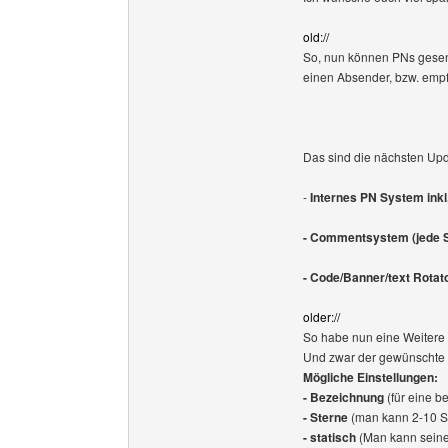
old://
So, nun können PNs gese
einen Absender, bzw. empf
Das sind die nächsten Upda
-
Internes PN System ink
- Commentsystem (jede S
- Code/Banner/text Rotato
older://
So habe nun eine Weitere 
Und zwar der gewünschte S
Mögliche Einstellungen:
- Bezeichnung
(für eine 
- Sterne
(man kann 2-10 St
- statisch
(Man kann seine 