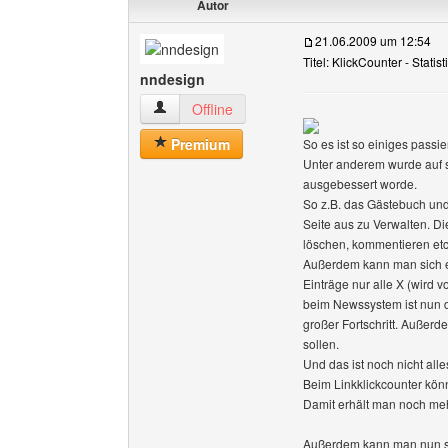
Autor
21.06.2009 um 12:54
Titel: KlickCounter - Statis
nndesign
nndesign Benutzer-Profile anzeigen
Offline
Premium
So es ist so einiges passie
Unter anderem wurde auf s
ausgebessert worde.
So z.B. das Gästebuch und
Seite aus zu Verwalten. D
löschen, kommentieren etc
Außerdem kann man sich ei
Einträge nur alle X (wird 
beim Newssystem ist nun d
großer Fortschritt. Außer
sollen.
Und das ist noch nicht alle
Beim Linkklickcounter könn
Damit erhält man noch meh
Außerdem kann man nun s