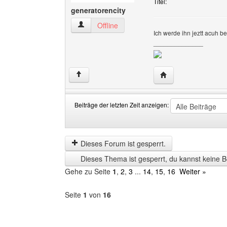
Titel:
generatorencity
generatorencity Benutzer-Profile anzeigen
Offline
Ich werde ihn jeztt acuh b
______________
Website dieses Benu
↑
Beiträge der letzten Zeit anzeigen:
Beiträge
Order
der
by
letzten
Dieses Forum ist gesperrt.
Zeit
Dieses Thema ist gesperrt, du kannst keine B
anzeigen
Gehe zu Seite
1
,
2
,
3
...
14
,
15
,
16
Weiter »
Seite
1
von
16