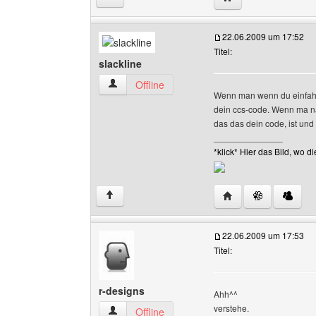
22.06.2009 um 17:52
Titel:
slackline
slackline Benutzer-Profile anzeigen
Offline
Wenn man wenn du einfahc 
dein ccs-code. Wenn ma na
das das dein code, ist un
______________
*klick* Hier das Bild, wo
Website dieses Benut
↑
22.06.2009 um 17:53
Titel:
r-designs
Ahh^^
verstehe.
r-designs Benutzer-Profile anzeigen
Offline