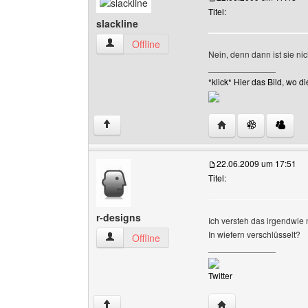
Titel:
slackline
slackline Benutzer-Profile anzeigen
Offline
Nein, denn dann ist sie nic
______________
*klick* Hier das Bild, wo
Website dieses Benut
↑
22.06.2009 um 17:51
Titel:
r-designs
Ich versteh das irgendwie 
In wiefern verschlüsselt?
r-designs Benutzer-Profile anzeigen
Offline
______________
Twitter
Website dieses Benu
↑