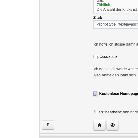
Bsp:
Zähllink
Die Anzahl der Klicks is
Zitat:
<script type="text/javasc
Ich hoffe ich stosse damit a
http://css.xe.cx
Ich denke ich werde weiter
Also Anmelden lohnt sich.
______________
Kostenlose Homepage
Zuletzt bearbeitet von nn
Website dieses Benu
↑