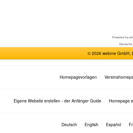
Forum
auswählen
Powered by
p
Deutsche
© 2026 webme GmbH, De
Homepagevorlagen
Vereinshomep
Eigene Website erstellen - der Anfänger Guide
Homepage er
Deutsch
English
Español
Fr