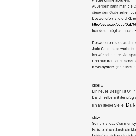
online abrufen.
Außerdem kann man die C
diese den Code sehen od
Desweiteren ist die URL n
http://css.xe.cx/code/0
fremde unmöglich macht I
Desweiteren ist es auch mö
Jede Seite muss werbefrei
Ich wünsche euch viel spa
Und nun freut euch schon 
Newssystem
(ReleaseDat
older://
Ein neues Design ist Onlin
Da ich selbst mit der pro
iDuk
ich an dieser Stelle
old://
So nun ist das Commentsy
Es ist einfach durch ein k
Leider kam ich noch nicht