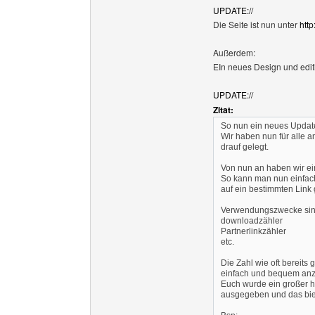
UPDATE://
Die Seite ist nun unter
http
Außerdem:
EIn neues Design und edit
UPDATE://
Zitat:
So nun ein neues Updat
Wir haben nun für alle 
drauf gelegt.
Von nun an haben wir ein
So kann man nun einfac
auf ein bestimmten Link g
Verwendungszwecke sind
downloadzähler
Partnerlinkzähler
etc.
Die Zahl wie oft bereits 
einfach und bequem anz
Euch wurde ein großer h
ausgegeben und das biet