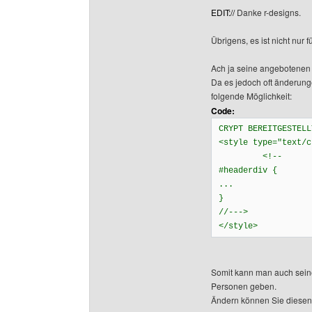
EDIT://
Danke r-designs.
Übrigens, es ist nicht nur
Ach ja seine angebotenen
Da es jedoch oft änderung
folgende Möglichkeit:
Code:
CRYPT BEREITGESTELL
<style type="text/c
<!--
#headerdiv {
...
}
//--->
</style>
Somit kann man auch sein
Personen geben.
Ändern können Sie diesen 