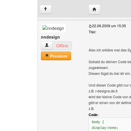
Website dieses Benu
↑
22.06.2009 um 15:35
Titel:
nndesign
nndesign Benutzer-Profile anzeigen
Offline
Also ich erkläre mal das S
Premium
Sobald du deinen Code be
zugewiesen.
Diesen fügst du bei dir ein.
Und dieser Code gibt nur 
z.B. r-designs.de.tl
wird der kleine Code von d
gibt er einen von dir defin
z.B.
Code:
body {
display:none;