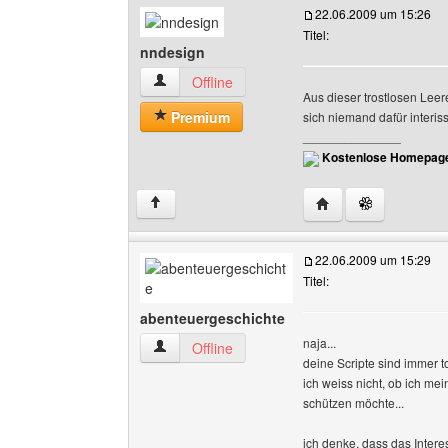
22.06.2009 um 15:26
Titel:
nndesign
nndesign Benutzer-Profile anzeigen
Offline
Aus dieser trostlosen Leer
Premium
sich niemand dafür interissi
______________
Kostenlose Homepage
Website dieses Benu
↑
22.06.2009 um 15:29
Titel:
abenteuergeschichte
naja...
abenteuergeschichte Benutzer-Profile anzeige
Offline
deine Scripte sind immer t
ich weiss nicht, ob ich m
schützen möchte...
ich denke, dass das Intere