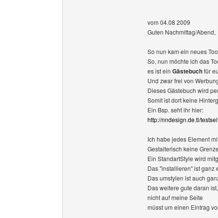
vom 04.08 2009
Guten Nachmittag/Abend,
So nun kam ein neues Tool 
So, nun möchte ich das Tool
es ist ein
Gästebuch
für e
Und zwar frei von Werbun
Dieses Gästebuch wird pe
Somit ist dort keine Hinter
Ein Bsp. seht ihr hier:
http://nndesign.de.tl/testse
Ich habe jedes Element mi
Gestalterisch keine Grenze
Ein StandartStyle wird mitg
Das "installieren" ist ganz 
Das umstylen ist auch gan
Das weitere gute daran ist
nicht auf meine Seite
müsst um einen Eintrag v