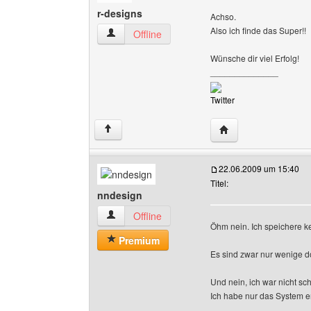
r-designs
Achso.
Also ich finde das Super!!
r-designs Benutzer-Profile anzeigen
Offline
Wünsche dir viel Erfolg!
______________
Twitter
Website dieses Benu
↑
22.06.2009 um 15:40
Titel:
nndesign
nndesign Benutzer-Profile anzeigen
Offline
Öhm nein. Ich speichere ke
Premium
Es sind zwar nur wenige do
Und nein, ich war nicht sc
Ich habe nur das System erk