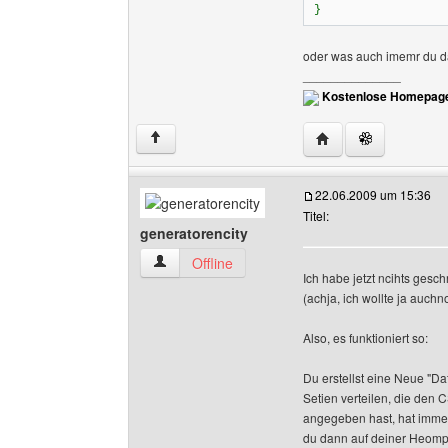
}
oder was auch imemr du da 
______________
Kostenlose Homepage
Website dieses Benu
↑
22.06.2009 um 15:36
Titel:
generatorencity
generatorencity Benutzer-Profile anzeigen
Offline
Ich habe jetzt ncihts gesc
(achja, ich wollte ja auc
Also, es funktioniert so:
Du erstellst eine Neue "D
Setien verteilen, die de
angegeben hast, hat immer
du dann auf deiner Heomp