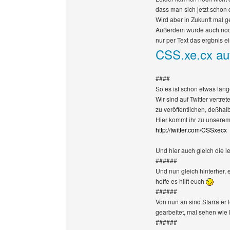
dass man sich jetzt schon
Wird aber in Zukunft mal 
Außerdem wurde auch noch
nur per Text das ergbnis e
CSS.xe.cx auf
####
So es ist schon etwas läng
Wir sind auf Twitter vertre
zu veröffentlichen, deßha
Hier kommt ihr zu unserem T
http://twitter.com/CSSxecx
Und hier auch gleich die le
######
Und nun gleich hinterher, 
hoffe es hilft euch
######
Von nun an sind Starrater 
gearbeitet, mal sehen wie 
######