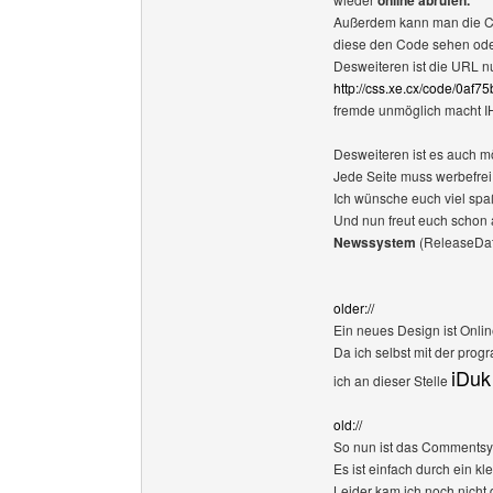
online abrufen.
Außerdem kann man die C
diese den Code sehen od
Desweiteren ist die URL n
http://css.xe.cx/code/0
fremde unmöglich macht I
Desweiteren ist es auch mö
Jede Seite muss werbefrei
Ich wünsche euch viel spa
Und nun freut euch schon 
Newssystem
(ReleaseDat
older://
Ein neues Design ist Onlin
Da ich selbst mit der pro
iDuk
ich an dieser Stelle
old://
So nun ist das Commentsy
Es ist einfach durch ein k
Leider kam ich noch nicht