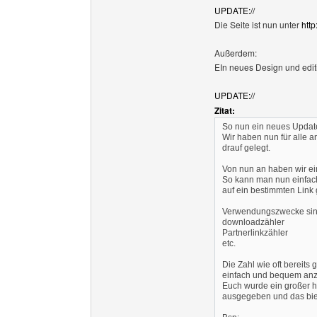
UPDATE://
Die Seite ist nun unter
http
Außerdem:
EIn neues Design und edit
UPDATE://
Zitat:
So nun ein neues Updat
Wir haben nun für alle 
drauf gelegt.
Von nun an haben wir ein
So kann man nun einfac
auf ein bestimmten Link g
Verwendungszwecke sind
downloadzähler
Partnerlinkzähler
etc.
Die Zahl wie oft bereits 
einfach und bequem anz
Euch wurde ein großer h
ausgegeben und das biet