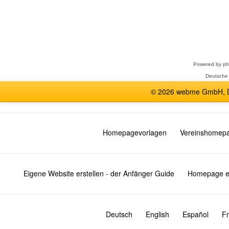
Forum
auswählen
Powered by
p
Deutsche
© 2026 webme GmbH, De
Homepagevorlagen
Vereinshomep
Eigene Website erstellen - der Anfänger Guide
Homepage er
Deutsch
English
Español
Fr