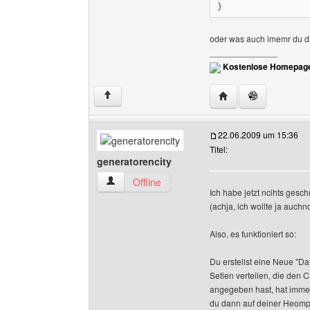
}
oder was auch imemr du da 
______________
Kostenlose Homepage
Website dieses Benu
↑
22.06.2009 um 15:36
Titel:
generatorencity
generatorencity Benutzer-Profile anzeigen
Offline
Ich habe jetzt ncihts gesc
(achja, ich wollte ja auc
Also, es funktioniert so:
Du erstellst eine Neue "D
Setien verteilen, die de
angegeben hast, hat immer
du dann auf deiner Heomp