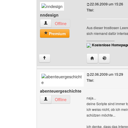
22.06.2009 um 15:26
Titel:
nndesign
nndesign Benutzer-Profile anzeigen
Offline
Aus dieser trostlosen Leer
Premium
sich niemand dafür interissi
______________
Kostenlose Homepage
Website dieses Benu
↑
22.06.2009 um 15:29
Titel:
abenteuergeschichte
naja...
abenteuergeschichte Benutzer-Profile anzeige
Offline
deine Scripte sind immer t
ich weiss nicht, ob ich m
schützen möchte...
ich denke, dass das Intere