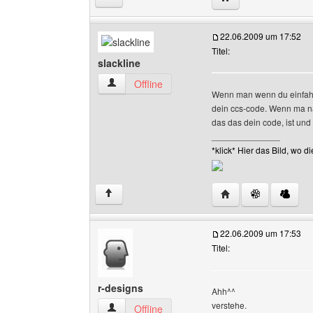
22.06.2009 um 17:52
Titel:
slackline
slackline Benutzer-Profile anzeigen
Offline
Wenn man wenn du einfahc 
dein ccs-code. Wenn ma na
das das dein code, ist un
______________
*klick* Hier das Bild, wo
Website dieses Benut
↑
22.06.2009 um 17:53
Titel:
r-designs
Ahh^^
verstehe.
r-designs Benutzer-Profile anzeigen
Offline