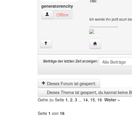
Titel:
generatorencity
generatorencity Benutzer-Profile anzeigen
Offline
Ich werde ihn jeztt acuh b
______________
Website dieses Benu
↑
Beiträge der letzten Zeit anzeigen:
Beiträge
Order
der
by
letzten
Dieses Forum ist gesperrt.
Zeit
Dieses Thema ist gesperrt, du kannst keine B
anzeigen
Gehe zu Seite
1
,
2
,
3
...
14
,
15
,
16
Weiter »
Seite
1
von
16