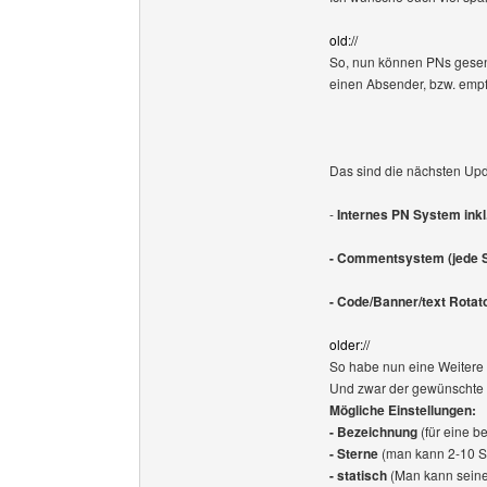
old://
So, nun können PNs gese
einen Absender, bzw. empf
Das sind die nächsten Upda
-
Internes PN System ink
- Commentsystem (jede S
- Code/Banner/text Rotato
older://
So habe nun eine Weitere 
Und zwar der gewünschte S
Mögliche Einstellungen:
- Bezeichnung
(für eine 
- Sterne
(man kann 2-10 St
- statisch
(Man kann seine 