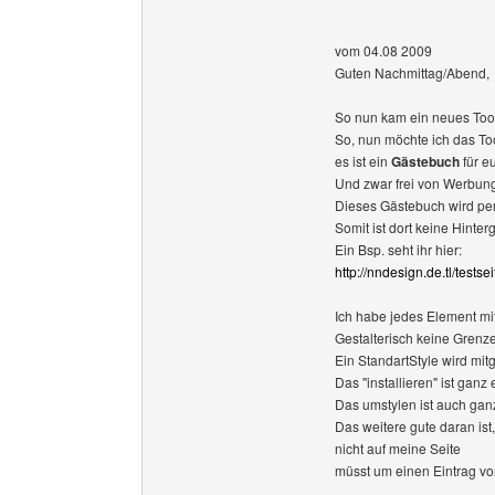
vom 04.08 2009
Guten Nachmittag/Abend,
So nun kam ein neues Tool 
So, nun möchte ich das Tool
es ist ein
Gästebuch
für e
Und zwar frei von Werbun
Dieses Gästebuch wird pe
Somit ist dort keine Hinter
Ein Bsp. seht ihr hier:
http://nndesign.de.tl/testse
Ich habe jedes Element mi
Gestalterisch keine Grenze
Ein StandartStyle wird mitg
Das "installieren" ist ganz 
Das umstylen ist auch gan
Das weitere gute daran ist
nicht auf meine Seite
müsst um einen Eintrag v