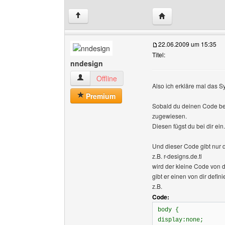
Website dieses Benu
↑
22.06.2009 um 15:35
Titel:
nndesign
nndesign Benutzer-Profile anzeigen
Offline
Also ich erkläre mal das S
Premium
Sobald du deinen Code be
zugewiesen.
Diesen fügst du bei dir ein.
Und dieser Code gibt nur 
z.B. r-designs.de.tl
wird der kleine Code von d
gibt er einen von dir defin
z.B.
Code:
body {
display:none;