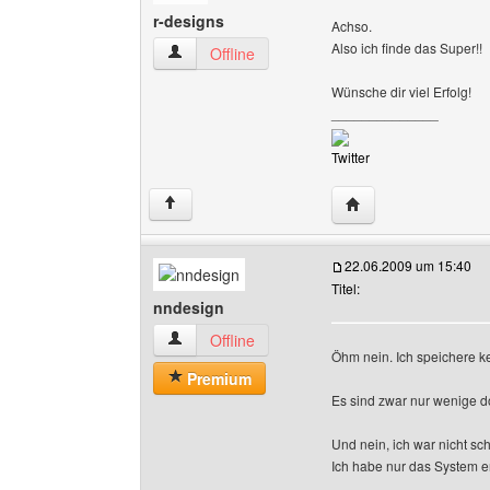
r-designs
Achso.
Also ich finde das Super!!
r-designs Benutzer-Profile anzeigen
Offline
Wünsche dir viel Erfolg!
______________
Twitter
Website dieses Benu
↑
22.06.2009 um 15:40
Titel:
nndesign
nndesign Benutzer-Profile anzeigen
Offline
Öhm nein. Ich speichere ke
Premium
Es sind zwar nur wenige do
Und nein, ich war nicht sc
Ich habe nur das System erk