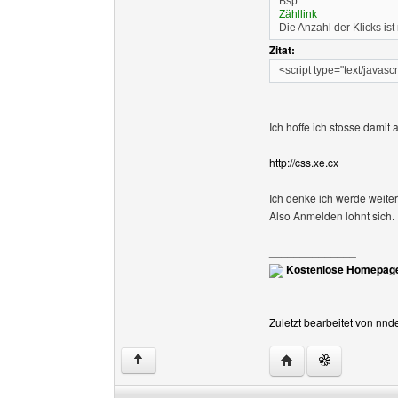
Bsp:
Zähllink
Die Anzahl der Klicks is
Zitat:
<script type="text/javasc
Ich hoffe ich stosse damit a
http://css.xe.cx
Ich denke ich werde weiter
Also Anmelden lohnt sich.
______________
Kostenlose Homepage
Zuletzt bearbeitet von nn
Website dieses Benu
↑