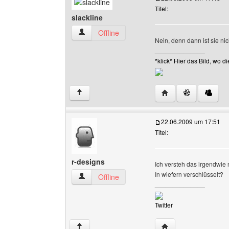
Titel:
slackline
slackline Benutzer-Profile anzeigen
Offline
Nein, denn dann ist sie nic
______________
*klick* Hier das Bild, wo
Website dieses Benut
↑
22.06.2009 um 17:51
Titel:
r-designs
Ich versteh das irgendwie 
In wiefern verschlüsselt?
r-designs Benutzer-Profile anzeigen
Offline
______________
Twitter
Website dieses Benu
↑