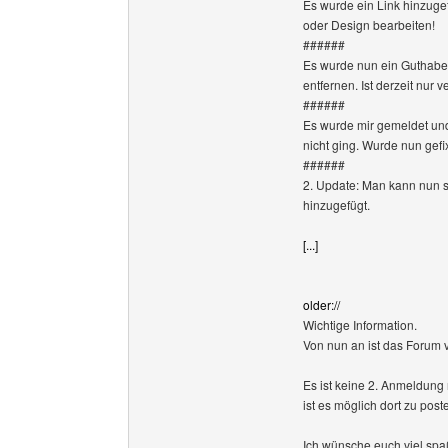
Es wurde ein Link hinzug
oder Design bearbeiten!
######
Es wurde nun ein Guthabe
entfernen. Ist derzeit nur
######
Es wurde mir gemeldet un
nicht ging. Wurde nun gefix
######
2. Update: Man kann nun s
hinzugefügt.
[...]
older://
Wichtige Information.
Von nun an ist das Forum 
Es ist keine 2. Anmeldung 
ist es möglich dort zu post
Ich wünsche euch viel spa