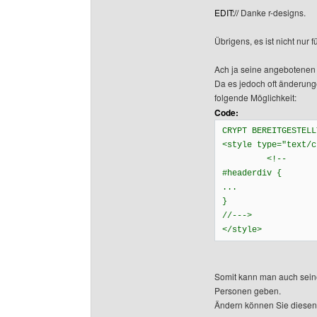
EDIT://
Danke r-designs.
Übrigens, es ist nicht nur
Ach ja seine angebotenen
Da es jedoch oft änderung
folgende Möglichkeit:
Code:
CRYPT BEREITGESTELL
<style type="text/c
<!--
#headerdiv {
...
}
//--->
</style>
Somit kann man auch sein
Personen geben.
Ändern können Sie diesen 