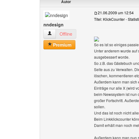
Autor
21.06.2009 um 12:54
Titel: KlickCounter - Statis
nndesign
nndesign Benutzer-Profile anzeigen
Offline
Premium
So es ist so einiges passie
Unter anderem wurde auf s
ausgebessert worde.
So z.B. das Gästebuch und
Seite aus zu Verwalten. D
löschen, kommentieren etc
Außerdem kann man sich ei
Einträge nur alle X (wird 
beim Newssystem ist nun d
großer Fortschritt. Außer
sollen.
Und das ist noch nicht alle
Beim Linkklickcounter könn
Damit erhält man noch meh
Außerdem kann man nun s