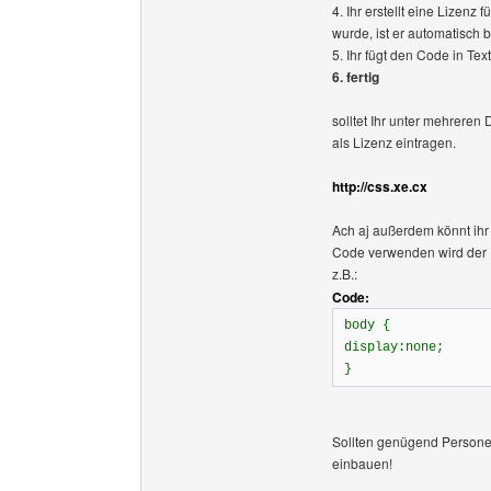
4. Ihr erstellt eine Lizen
wurde, ist er automatisch b
5. Ihr fügt den Code in Te
6. fertig
solltet Ihr unter mehreren 
als Lizenz eintragen.
http://css.xe.cx
Ach aj außerdem könnt ihr 
Code verwenden wird der
z.B.:
Code:
body {
display:none;
}
Sollten genügend Personen
einbauen!