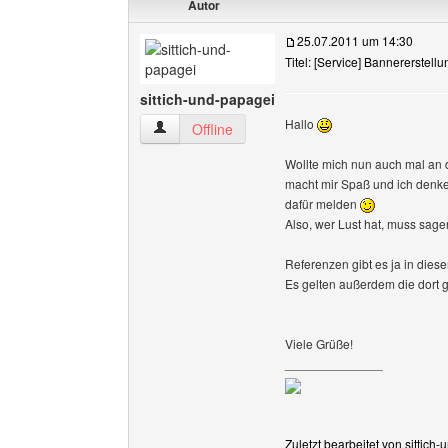
Autor
25.07.2011 um 14:30
Titel: [Service] Bannererstellu
sittich-und-papagei
Hallo
sittich-und-papagei Benutzer-Profile anzeigen
Offline
Wollte mich nun auch mal an d
macht mir Spaß und ich denke,
dafür melden
Also, wer Lust hat, muss sage
Referenzen gibt es ja in dies
Es gelten außerdem die dort
Viele Grüße!
______________
Zuletzt bearbeitet von sittic