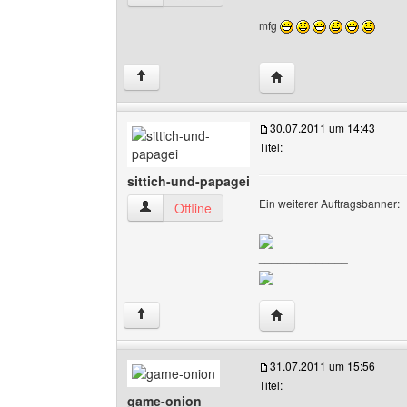
mfg
Website dieses Benutze
↑
30.07.2011 um 14:43
Titel:
sittich-und-papagei
Ein weiterer Auftragsbanner:
sittich-und-papagei Benutzer-Profile anzeigen
Offline
______________
Website dieses Benutze
↑
31.07.2011 um 15:56
Titel:
game-onion