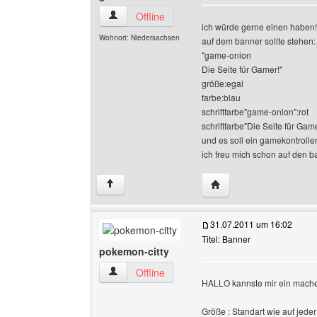
game-onion Benutzer-Profile anzeigen
Offline
ich würde gerne einen haben!
Wohnort: Niedersachsen
auf dem banner sollte stehen:
"game-onion
Die Seite für Gamer!"
größe:egal
farbe:blau
schriftfarbe"game-onion":rot
schriftfarbe"Die Seite für Gam
und es soll ein gamekontroller
ich freu mich schon auf den 
Website dieses Benutz
↑
31.07.2011 um 16:02
Titel: Banner
pokemon-citty
pokemon-citty Benutzer-Profile anzeigen
Offline
HALLO kannste mir ein mach
Größe : Standart wie auf jede