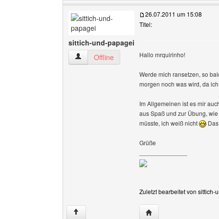
26.07.2011 um 15:08
Titel:
sittich-und-papagei
Hallo mrquirinho!
sittich-und-papagei Benutzer-Profile anzeigen
Offline
Werde mich ransetzen, so bald
morgen noch was wird, da ich
Im Allgemeinen ist es mir auc
aus Spaß und zur Übung, wie
müsste, ich weiß nicht
Das 
Grüße
______________
Zuletzt bearbeitet von sittic
Website dieses Benutze
↑