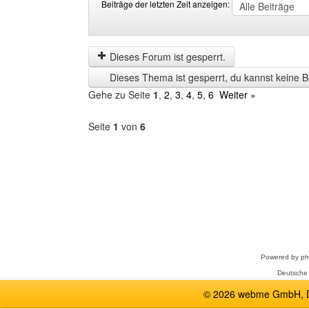
Beiträge der letzten Zeit anzeigen:
Beiträge
Order
der
by
letzten
Dieses Forum ist gesperrt.
Zeit
Dieses Thema ist gesperrt, du kannst keine B
anzeigen
Gehe zu Seite
1
,
2
,
3
,
4
,
5
,
6
Weiter »
Seite
1
von
6
Forum
auswählen
Powered by
p
Deutsche
© 2026 webme GmbH, De