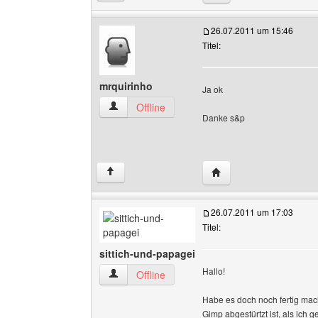
26.07.2011 um 15:46
Titel:
mrquirinho
Ja ok
mrquirinho Benutzer-Profile anzeigen
Offline
Danke s&p
Website dieses Benutze
↑
26.07.2011 um 17:03
Titel:
sittich-und-papagei
Hallo!
sittich-und-papagei Benutzer-Profile anzeigen
Offline
Habe es doch noch fertig ma
Gimp abgestürtzt ist, als ich 