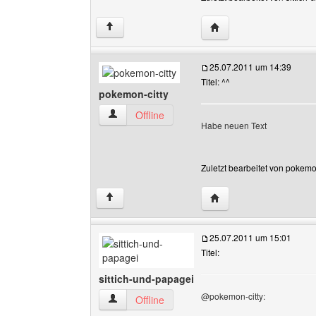
Website dieses Benutze
↑
25.07.2011 um 14:39
Titel: ^^
pokemon-citty
pokemon-citty Benutzer-Profile anzeigen
Offline
Habe neuen Text
Zuletzt bearbeitet von pokemo
Website dieses Benutze
↑
25.07.2011 um 15:01
Titel:
sittich-und-papagei
@pokemon-citty:
sittich-und-papagei Benutzer-Profile anzeigen
Offline