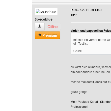
26.07.2011 um 14:33
Titel:
6p-iceblue
6p-iceblue Benutzer-Profile anzeigen
Offline
sittich-und-papagei hat Fol
Premium
möchte ich vorher gerne wi
ein Test ist.
Grüße
du wirst dich wundern, wievie
ein oder andere einen neuen (
rechne mal damit, dass nur 1
gruss gringo
______________
Mein Youtube Kanal
|
Standar
Professionell