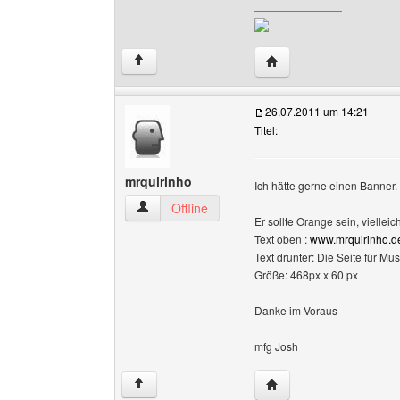
______________
Website dieses Benutze
↑
26.07.2011 um 14:21
Titel:
mrquirinho
Ich hätte gerne einen Banner.
mrquirinho Benutzer-Profile anzeigen
Offline
Er sollte Orange sein, viellei
Text oben :
www.mrquirinho.de
Text drunter: Die Seite für M
Größe: 468px x 60 px
Danke im Voraus
mfg Josh
Website dieses Benutze
↑