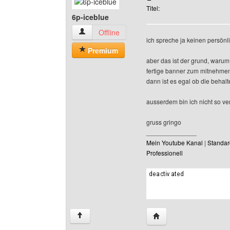
Titel:
6p-iceblue
6p-iceblue Benutzer-Profile anzeigen
Offline
ich spreche ja keinen persönl
Premium
aber das ist der grund, warum 
fertige banner zum mitnehmen
dann ist es egal ob die behalt
ausserdem bin ich nicht so ve
gruss gringo
______________
Mein Youtube Kanal
|
Standar
Professionell
Website dieses Benutze
↑