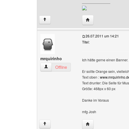
______________
Website dieses Benutze
↑
26.07.2011 um 14:21
Titel:
mrquirinho
Ich hätte gerne einen Banner.
mrquirinho Benutzer-Profile anzeigen
Offline
Er sollte Orange sein, viellei
Text oben :
www.mrquirinho.de
Text drunter: Die Seite für M
Größe: 468px x 60 px
Danke im Voraus
mfg Josh
Website dieses Benutze
↑