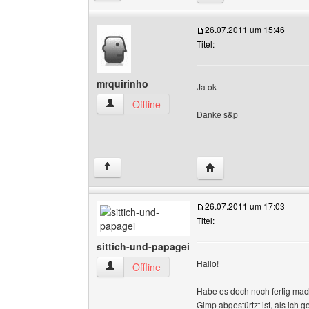
26.07.2011 um 15:46
Titel:
mrquirinho
Ja ok
mrquirinho Benutzer-Profile anzeigen
Offline
Danke s&p
Website dieses Benutze
↑
26.07.2011 um 17:03
Titel:
sittich-und-papagei
Hallo!
sittich-und-papagei Benutzer-Profile anzeigen
Offline
Habe es doch noch fertig ma
Gimp abgestürtzt ist, als ich 