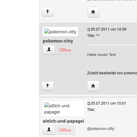
Website dieses Benutze
↑
25.07.2011 um 14:39
Titel: ^^
pokemon-citty
pokemon-citty Benutzer-Profile anzeigen
Offline
Habe neuen Text
Zuletzt bearbeitet von pokemo
Website dieses Benutze
↑
25.07.2011 um 15:01
Titel:
sittich-und-papagei
@pokemon-citty:
sittich-und-papagei Benutzer-Profile anzeigen
Offline