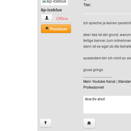
Titel:
6p-iceblue
6p-iceblue Benutzer-Profile anzeigen
Offline
ich spreche ja keinen persönl
Premium
aber das ist der grund, warum 
fertige banner zum mitnehmen
dann ist es egal ob die behalt
ausserdem bin ich nicht so ve
gruss gringo
______________
Mein Youtube Kanal
|
Standar
Professionell
Website dieses Benutze
↑