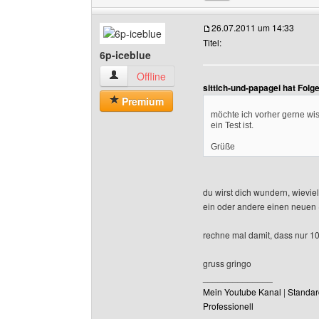
26.07.2011 um 14:33
Titel:
6p-iceblue
6p-iceblue Benutzer-Profile anzeigen
Offline
sittich-und-papagei hat Fol
Premium
möchte ich vorher gerne wi
ein Test ist.
Grüße
du wirst dich wundern, wievie
ein oder andere einen neuen (
rechne mal damit, dass nur 1
gruss gringo
______________
Mein Youtube Kanal
|
Standar
Professionell