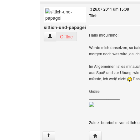
26.07.2011 um 15:08
Titel:
sittich-und-papagei
Hallo mrquirinho!
sittich-und-papagei Benutzer-Profile anzeigen
Offline
Werde mich ransetzen, so bald
morgen noch was wird, da ich
Im Allgemeinen ist es mir auc
aus Spaß und zur Übung, wie
müsste, ich weiß nicht
Das 
Grüße
______________
Zuletzt bearbeitet von sittic
Website dieses Benutze
↑