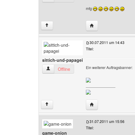
mfg
Website dieses Benutze
↑
30.07.2011 um 14:43
Titel:
sittich-und-papagei
Ein weiterer Auftragsbanner:
sittich-und-papagei Benutzer-Profile anzeigen
Offline
______________
Website dieses Benutze
↑
31.07.2011 um 15:56
Titel:
game-onion