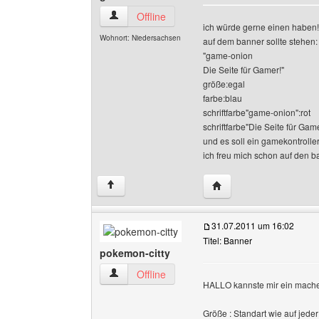
game-onion Benutzer-Profile anzeigen
Offline
ich würde gerne einen haben!
Wohnort: Niedersachsen
auf dem banner sollte stehen:
"game-onion
Die Seite für Gamer!"
größe:egal
farbe:blau
schriftfarbe"game-onion":rot
schriftfarbe"Die Seite für Gam
und es soll ein gamekontroller
ich freu mich schon auf den 
Website dieses Benutz
↑
31.07.2011 um 16:02
Titel: Banner
pokemon-citty
pokemon-citty Benutzer-Profile anzeigen
Offline
HALLO kannste mir ein mach
Größe : Standart wie auf jede