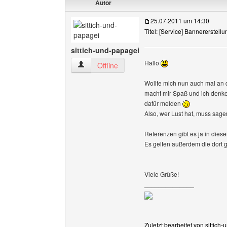
Autor
25.07.2011 um 14:30
Titel: [Service] Bannererstellu
sittich-und-papagei
Hallo
sittich-und-papagei Benutzer-Profile anzeigen
Offline
Wollte mich nun auch mal an d
macht mir Spaß und ich denke,
dafür melden
Also, wer Lust hat, muss sage
Referenzen gibt es ja in dies
Es gelten außerdem die dort
Viele Grüße!
______________
Zuletzt bearbeitet von sittic