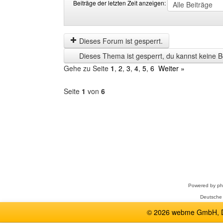
Beiträge der letzten Zeit anzeigen:
Beiträge
Order
der
by
letzten
Dieses Forum ist gesperrt.
Zeit
Dieses Thema ist gesperrt, du kannst keine B
anzeigen
Gehe zu Seite
1
,
2
,
3
,
4
,
5
,
6
Weiter »
Seite
1
von
6
Forum
auswählen
Powered by
p
Deutsche
© 2026 webme GmbH, De