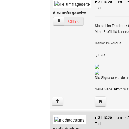
31.10.2011 um 13:
Titel:
die-umfrageseite
die-umfrageseite Benutzer-Profile anze
Offline
Sie soll im Facebook S
Mein Profilbild kanns
Danke im voraus.
lg max
______________
Die Signatur wurde a
Neue Seite:
http://I3G
Website dieses 
↑
31.10.2011 um 14:
Titel:
mediadesigns