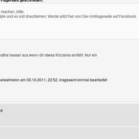
t Folgendes geschrieben:
 machen, bitte.
yle und es soll draufstehen: Werde jetzt Fan von Die-Umfrageseite auf Facebook.
, sähe besser aus wenn dir etwas Kürzeres einfällt. Nur ein
n arealmelon am 30.10.2011, 22:52, insgesamt einmal bearbeitet
Benutzers besuchen: arealmelon
46