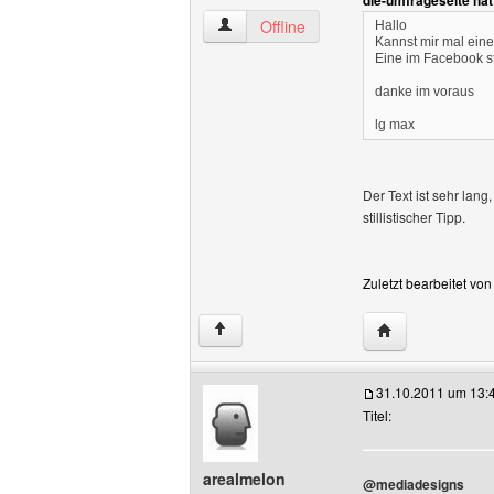
die-umfrageseite ha
arealmelon Benutzer-Profile anzeigen
Offline
Hallo
Kannst mir mal eine
Eine im Facebook st
danke im voraus
lg max
Der Text ist sehr lang
stillistischer Tipp.
Zuletzt bearbeitet vo
Website dieses 
↑
31.10.2011 um 13:
Titel:
arealmelon
@mediadesigns