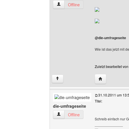
arealmelon Benutzer-Profile anzeigen
Offline
@die-umfrageseite
Wie ist das jetzt mit
Zuletzt bearbeitet vo
Website dieses 
↑
31.10.2011 um 13:
Titel:
die-umfrageseite
die-umfrageseite Benutzer-Profile anze
Offline
Schreib einfach nur Ge
______________