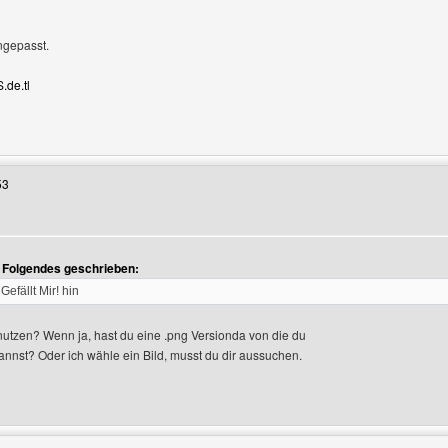
ngepasst.
S.de.tl
Benutzers besuchen: die-umfrageseite
53
t Folgendes geschrieben:
Gefällt Mir! hin
nutzen? Wenn ja, hast du eine .png Versionda von die du
annst? Oder ich wähle ein Bild, musst du dir aussuchen.
Benutzers besuchen: arealmelon