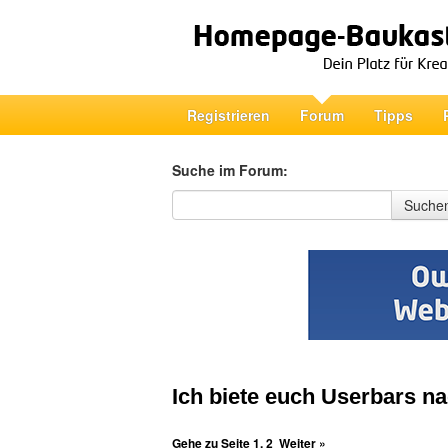
Registrieren
Forum
Tipps
Suche im Forum:
Suche im Forum
Suche
Ich biete euch Userbars n
Gehe zu Seite
1
,
2
Weiter »