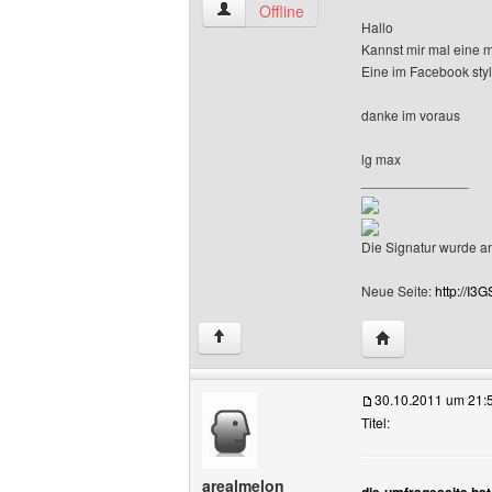
die-umfrageseite Benutzer-Profile anze
Offline
Hallo
Kannst mir mal eine m
Eine im Facebook styl
danke im voraus
lg max
______________
Die Signatur wurde a
Neue Seite:
http://I3G
Website dieses 
↑
30.10.2011 um 21:
Titel:
arealmelon