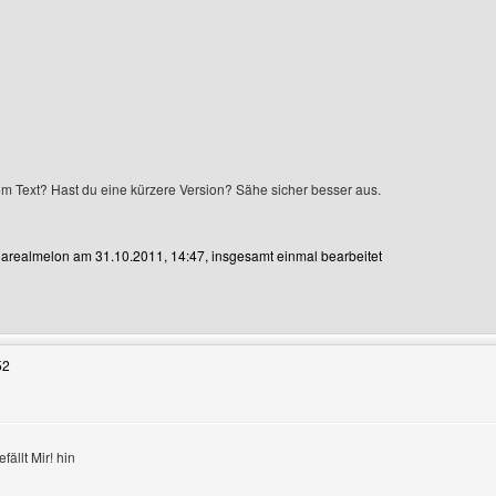
 dem Text? Hast du eine kürzere Version? Sähe sicher besser aus.
n arealmelon am 31.10.2011, 14:47, insgesamt einmal bearbeitet
Benutzers besuchen: arealmelon
52
igen
fällt Mir! hin