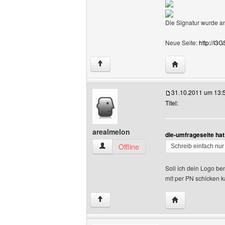
Die Signatur wurde a
Neue Seite:
http://I3G
Website dieses 
↑
31.10.2011 um 13:
Titel:
arealmelon
die-umfrageseite ha
arealmelon Benutzer-Profile anzeigen
Offline
Schreib einfach nur 
Soll ich dein Logo be
mit per PN schicken k
Website dieses 
↑