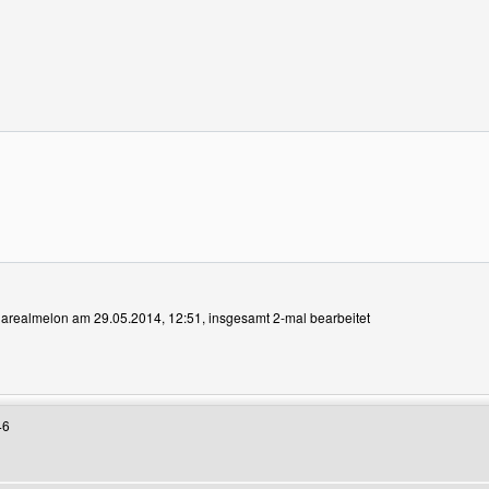
n arealmelon am 29.05.2014, 12:51, insgesamt 2-mal bearbeitet
Benutzers besuchen: arealmelon
46