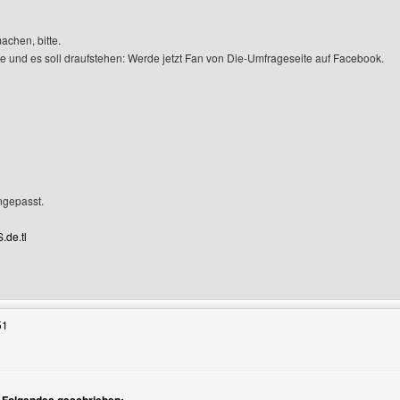
igen
achen, bitte.
e und es soll draufstehen: Werde jetzt Fan von Die-Umfrageseite auf Facebook.
ngepasst.
S.de.tl
Benutzers besuchen: die-umfrageseite
51