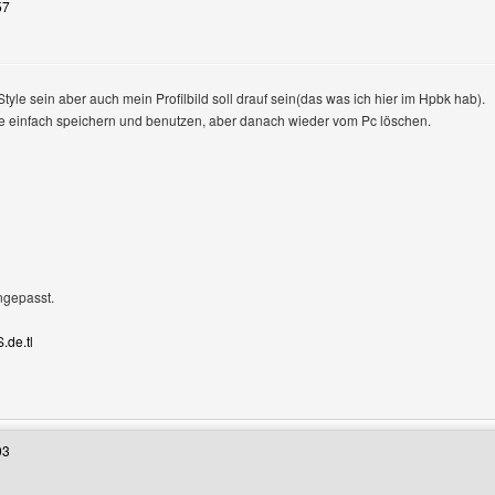
57
igen
tyle sein aber auch mein Profilbild soll drauf sein(das was ich hier im Hpbk hab).
te einfach speichern und benutzen, aber danach wieder vom Pc löschen.
ngepasst.
S.de.tl
Benutzers besuchen: die-umfrageseite
03