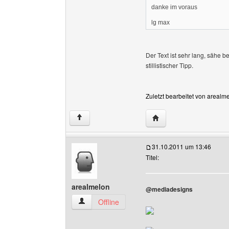
danke im voraus
lg max
Der Text ist sehr lang, sähe b
stillistischer Tipp.
Zuletzt bearbeitet von arealm
Website dieses Benutz
↑
31.10.2011 um 13:46
Titel:
arealmelon
@mediadesigns
arealmelon Benutzer-Profile anzeigen
Offline