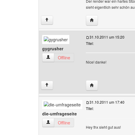
Der render war ein hartes Stü
sieht eigentlich sehr schön aus
Website dieses Benutz
↑
31.10.2011 um 15:20
Titel:
gygrusher
gygrusher Benutzer-Profile anzeigen
Offline
Nice! danke!
Website dieses Benutze
↑
31.10.2011 um 17:40
Titel:
die-umfrageseite
die-umfrageseite Benutzer-Profile anzeigen
Offline
Hey thx sieht gut aus!