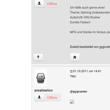
gygrusher Benutzer-Profile anzeigen
Offline
Ich hätte auch gerne eine!
Thema: Gaming (insbesonders
Aufschrift: GYG Rusher
Dunkle Farben!
MFG und Danke im Voraus J
Zuletzt bearbeitet von gygrus
Website dieses Benutze
↑
31.10.2011 um 14:41
Titel:
arealmelon
@gygrusher
arealmelon Benutzer-Profile anzeigen
Offline