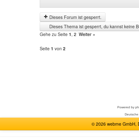
Beiträge
Order
der
by
letzten
Dieses Forum ist gesperrt.
Zeit
Dieses Thema ist gesperrt, du kannst keine B
anzeigen
Gehe zu Seite
1
,
2
Weiter »
Seite
1
von
2
Forum
auswählen
Powered by
p
Deutsche
© 2026 webme GmbH, De