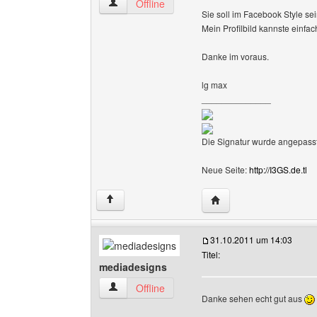
die-umfrageseite Benutzer-Profile anzeigen
Offline
Sie soll im Facebook Style sei
Mein Profilbild kannste einf
Danke im voraus.
lg max
______________
Die Signatur wurde angepasst
Neue Seite:
http://I3GS.de.tl
Website dieses Benutze
↑
31.10.2011 um 14:03
Titel:
mediadesigns
mediadesigns Benutzer-Profile anzeigen
Offline
Danke sehen echt gut aus
______________