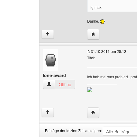
lg max
Danke.
Website dieses Benutz
↑
31.10.2011 um 20:12
Titel:
lone-award
Ich hab mal was probiert.. pro
______________
lone-award Benutzer-Profile anzeigen
Offline
Website dieses Benutz
↑
Beiträge der letzten Zeit anzeigen: