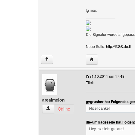
lg max
______________
Die Signatur wurde angepasst
Neue Seite:
http://I3GS.de.tl
Website dieses Benutze
↑
31.10.2011 um 17:48
Titel:
arealmelon
gygrusher hat Folgendes ge
arealmelon Benutzer-Profile anzeigen
Offline
Nice! danke!
die-umfrageseite hat Folgen
Hey thx sieht gut aus!