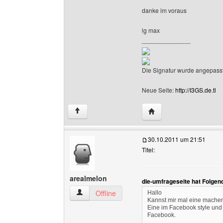
danke im voraus
lg max
______________
Die Signatur wurde angepasst
Neue Seite:
http://I3GS.de.tl
Website dieses Benutze
↑
30.10.2011 um 21:51
Titel:
arealmelon
die-umfrageseite hat Folgen
arealmelon Benutzer-Profile anzeigen
Offline
Hallo
Kannst mir mal eine machen,
Eine im Facebook style und 
Facebook.