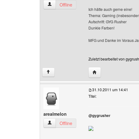
gygrusher Benutzer-Profile anzeigen
Offline
Ich hätte auch gerne eine!
Thema: Gaming (insbesonders
Aufschrift: GYG Rusher
Dunkle Farben!
MFG und Danke im Voraus J
Zuletzt bearbeitet von gygrus
Website dieses Benutze
↑
31.10.2011 um 14:41
Titel:
arealmelon
@gygrusher
arealmelon Benutzer-Profile anzeigen
Offline