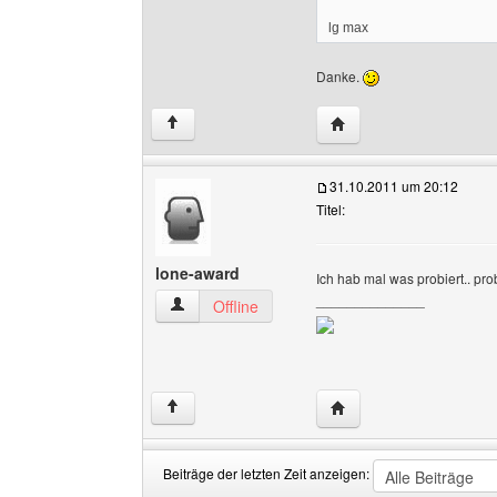
lg max
Danke.
Website dieses Benutz
↑
31.10.2011 um 20:12
Titel:
lone-award
Ich hab mal was probiert.. pro
______________
lone-award Benutzer-Profile anzeigen
Offline
Website dieses Benutz
↑
Beiträge der letzten Zeit anzeigen: