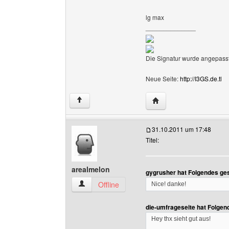
lg max
______________
Die Signatur wurde angepasst
Neue Seite:
http://I3GS.de.tl
Website dieses Benutze
↑
31.10.2011 um 17:48
Titel:
arealmelon
gygrusher hat Folgendes ge
arealmelon Benutzer-Profile anzeigen
Offline
Nice! danke!
die-umfrageseite hat Folgen
Hey thx sieht gut aus!