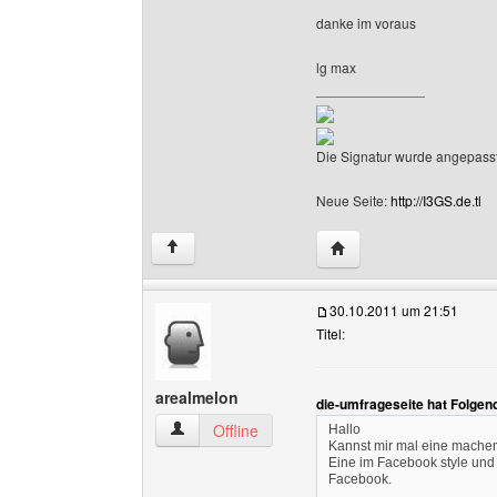
danke im voraus
lg max
______________
Die Signatur wurde angepasst
Neue Seite:
http://I3GS.de.tl
Website dieses Benutze
↑
30.10.2011 um 21:51
Titel:
arealmelon
die-umfrageseite hat Folgen
arealmelon Benutzer-Profile anzeigen
Offline
Hallo
Kannst mir mal eine machen,
Eine im Facebook style und 
Facebook.