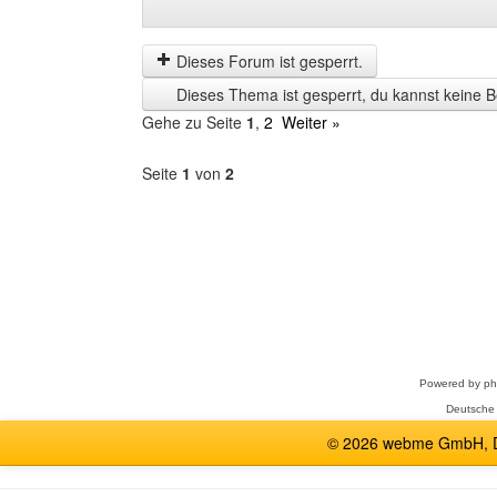
Beiträge
Order
der
by
letzten
Dieses Forum ist gesperrt.
Zeit
Dieses Thema ist gesperrt, du kannst keine B
anzeigen
Gehe zu Seite
1
,
2
Weiter »
Seite
1
von
2
Forum
auswählen
Powered by
p
Deutsche
© 2026 webme GmbH, De