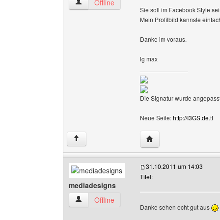
die-umfrageseite Benutzer-Profile anzeigen
Offline
Sie soll im Facebook Style sei
Mein Profilbild kannste einf
Danke im voraus.
lg max
______________
Die Signatur wurde angepasst
Neue Seite:
http://I3GS.de.tl
Website dieses Benutze
↑
31.10.2011 um 14:03
Titel:
mediadesigns
mediadesigns Benutzer-Profile anzeigen
Offline
Danke sehen echt gut aus
______________