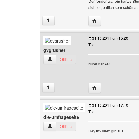
Der render war ein hartes Stü
sieht eigentlich sehr schön aus
Website dieses Benutz
↑
31.10.2011 um 15:20
Titel:
gygrusher
gygrusher Benutzer-Profile anzeigen
Offline
Nice! danke!
Website dieses Benutze
↑
31.10.2011 um 17:40
Titel:
die-umfrageseite
die-umfrageseite Benutzer-Profile anzeigen
Offline
Hey thx sieht gut aus!