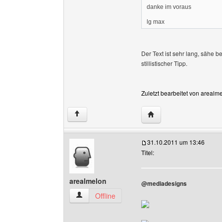
danke im voraus
lg max
Der Text ist sehr lang, sähe b
stillistischer Tipp.
Zuletzt bearbeitet von arealm
Website dieses Benutz
↑
31.10.2011 um 13:46
Titel:
arealmelon
@mediadesigns
arealmelon Benutzer-Profile anzeigen
Offline