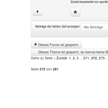
Zuletzt bearbeitet von sport
Website dieses Benutz
↑
Beiträge der letzten Zeit anzeigen:
Beiträge
Order
der
by
letzten
Dieses Forum ist gesperrt.
Zeit
Dieses Thema ist gesperrt, du kannst keine B
anzeigen
Gehe zu Seite
« Zurück
1
,
2
,
3
...
271
,
272
,
273
..
Seite
272
von
281
Forum
auswählen