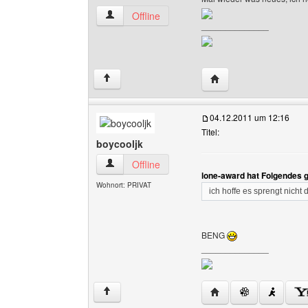
lone-award Benutzer-Profile anzeigen
Offline
______________
Website dieses Benut
↑
04.12.2011 um 12:16
Titel:
boycooljk
boycooljk Benutzer-Profile anzeigen
Offline
lone-award hat Folgendes 
Wohnort: PRIVAT
ich hoffe es sprengt nicht 
BENG
______________
Website dieses Benutz
↑