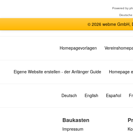
Powered by
p
Deutsche
© 2026 webme GmbH, De
Homepagevorlagen
Vereinshomep
Eigene Website erstellen - der Anfänger Guide
Homepage er
Deutsch
English
Español
Fr
Baukasten
P
Impressum
Ko