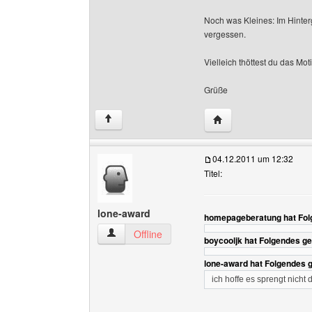
Noch was Kleines: Im Hinte
vergessen.
Vielleich thöttest du das Mo
Grüße
Website dieses Benut
↑
04.12.2011 um 12:32
Titel:
lone-award
homepageberatung hat Fol
lone-award Benutzer-Profile anzeigen
Offline
boycooljk hat Folgendes g
lone-award hat Folgendes 
ich hoffe es sprengt nicht 