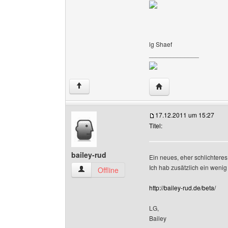
lg Shaef
______________
Website dieses Benut
↑
17.12.2011 um 15:27
Titel:
bailey-rud
Ein neues, eher schlichtere
Ich hab zusätzlich ein wenig
bailey-rud Benutzer-Profile anzeigen
Offline
http://bailey-rud.de/beta/
LG,
Bailey