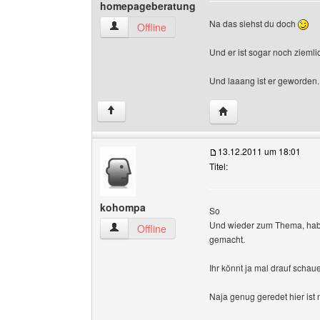
homepageberatung
Na das siehst du doch
homepageberatung Benutzer-Profile anzeigen
Offline
Und er ist sogar noch zieml
Und laaang ist er geworden.
Website dieses Benut
↑
13.12.2011 um 18:01
Titel:
kohompa
So
Und wieder zum Thema, habe
kohompa Benutzer-Profile anzeigen
Offline
gemacht.
Ihr könnt ja mal drauf scha
Naja genug geredet hier ist 