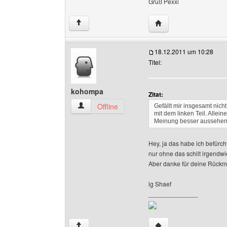
Gruß Pexxi
Website dieses Benutz
↑
18.12.2011 um 10:28
Titel:
kohompa
Zitat:
kohompa Benutzer-Profile anzeigen
Offline
Gefällt mir insgesamt nicht
mit dem linken Teil. Allei
Meinung besser aussehen
Hey, ja das habe ich befürcht
nur ohne das schilt irgendwie
Aber danke für deine Rückm
lg Shaef
______________
Website dieses Benut
↑