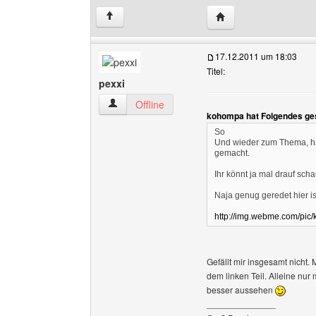
Website dieses Benutz
↑
17.12.2011 um 18:03
Titel:
pexxi
pexxi Benutzer-Profile anzeigen
Offline
kohompa hat Folgendes ge
So
Und wieder zum Thema, ha
gemacht.
Ihr könnt ja mal drauf sc
Naja genug geredet hier is
http://img.webme.com/pic/
Gefällt mir insgesamt nicht. M
dem linken Teil. Alleine nu
besser aussehen
______________