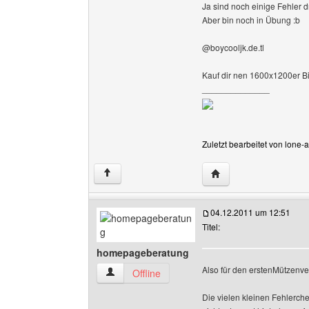
Ja sind noch einige Fehler dri
Aber bin noch in Übung :b
@boycooljk.de.tl
Kauf dir nen 1600x1200er B
______________
Zuletzt bearbeitet von lone
Website dieses Benut
↑
04.12.2011 um 12:51
Titel:
homepageberatung
Also für den erstenMützenver
homepageberatung Benutzer-Profile anzeigen
Offline
Die vielen kleinen Fehlerche