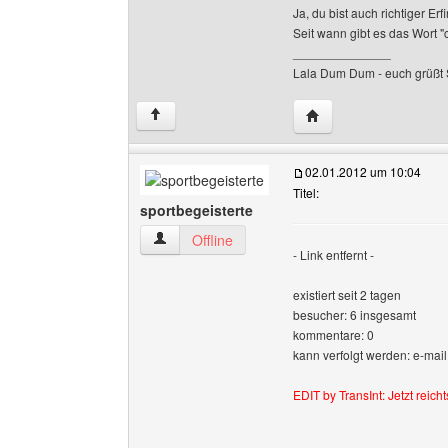
Ja, du bist auch richtiger Er
Seit wann gibt es das Wort "c
______________
Lala Dum Dum - euch grüß
Website dieses Benut
↑
02.01.2012 um 10:04
Titel:
sportbegeisterte
sportbegeisterte Benutzer-Profile anzeigen
Offline
- Link entfernt -
existiert seit 2 tagen
besucher: 6 insgesamt
kommentare: 0
kann verfolgt werden: e-mail
EDIT by TransInt: Jetzt reich