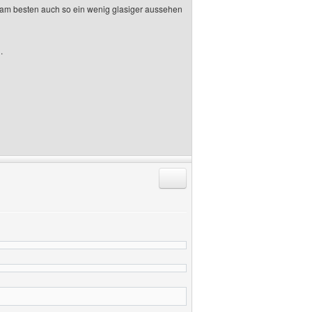
 du am besten auch so ein wenig glasiger aussehen
.
Antworten mit Zitat