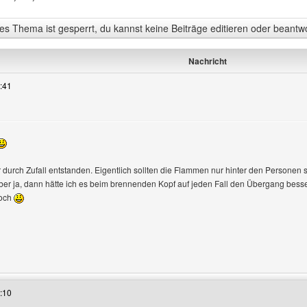
s Thema ist gesperrt, du kannst keine Beiträge editieren oder beantw
Nachricht
:41
zeigen
er durch Zufall entstanden. Eigentlich sollten die Flammen nur hinter den Personen
ber ja, dann hätte ich es beim brennenden Kopf auf jeden Fall den Übergang besser
noch
s Benutzers besuchen: homepageberatung
:10