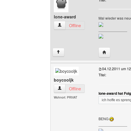
lone-award
Mal wieder was neues
lone-award Benutzer-Profile anzeigen
Offline
______________
Website dieses
↑
04.12.2011 um 12
Titel:
boycooljk
boycooljk Benutzer-Profile anzeigen
Offline
lone-award hat Fol
Wohnort: PRIVAT
ich hoffe es spren
BENG
______________