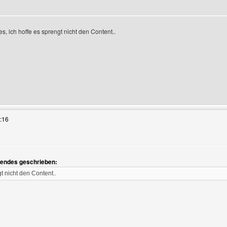
, ich hoffe es sprengt nicht den Content..
 Benutzers besuchen: lone-award
:16
gendes geschrieben:
gt nicht den Content..