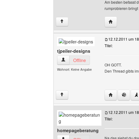
Am besten befasst d
rumprobieren bringt 
Website diese
↑
12.12.2011 um 18
Titel:
tjpeiler-designs
tjpeiler-designs Benutzer-Profile anzeig
Offline
OH GOTT.
Wohnort: Keine Angabe
Den Thread gibts i
Website dieses 
↑
12.12.2011 um 18
Titel:
homepageberatung
Na das siehst du d