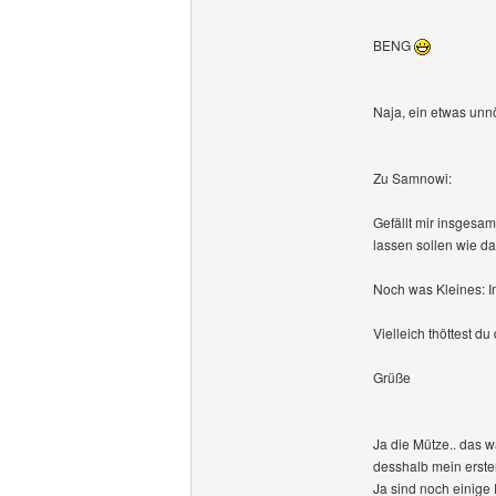
BENG
Naja, ein etwas unnöt
Zu Samnowi:
Gefällt mir insgesam
lassen sollen wie da
Noch was Kleines: I
Vielleich thöttest d
Grüße
Ja die Mütze.. das w
desshalb mein erste
Ja sind noch einige F