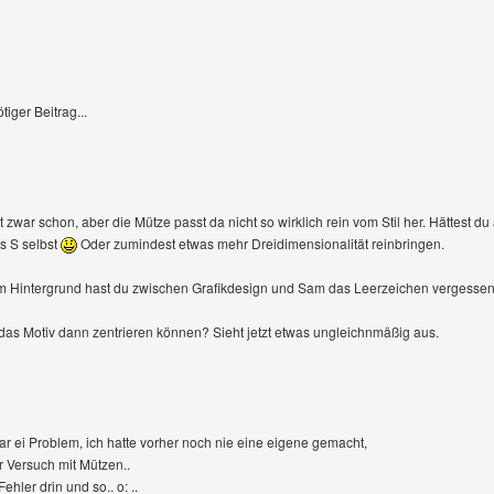
iger Beitrag...
t zwar schon, aber die Mütze passt da nicht so wirklich rein vom Stil her. Hättest
s S selbst
Oder zumindest etwas mehr Dreidimensionalität reinbringen.
m Hintergrund hast du zwischen Grafikdesign und Sam das Leerzeichen vergessen
u das Motiv dann zentrieren können? Sieht jetzt etwas ungleichnmäßig aus.
ar ei Problem, ich hatte vorher noch nie eine eigene gemacht,
r Versuch mit Mützen..
ehler drin und so.. o: ..