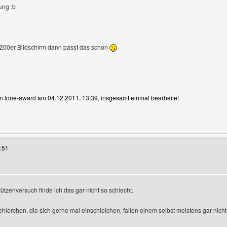
ung :b
200er Bildschirm dann passt das schon
von lone-award am 04.12.2011, 13:39, insgesamt einmal bearbeitet
 Benutzers besuchen: lone-award
:51
ützenversuch finde ich das gar nicht so schlecht.
zeigen
ehlerchen, die sich gerne mal einschleichen, fallen einem selbst meistens gar nicht 