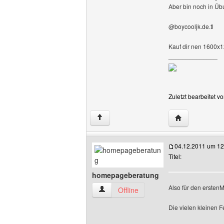
Aber bin noch in Üb
@boycooljk.de.tl
Kauf dir nen 1600x1
______________
Zuletzt bearbeitet 
Website dieses
↑
04.12.2011 um 12
Titel:
homepageberatung
Also für den erstenM
homepageberatung Benutzer-Profile an
Offline
Die vielen kleinen F