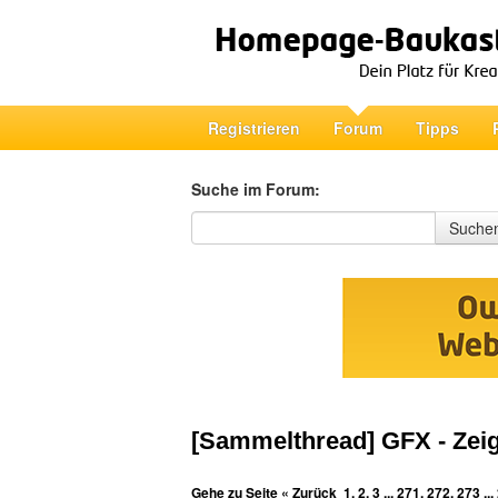
Registrieren
Forum
Tipps
Suche im Forum:
Suche im Forum
Suche
[Sammelthread] GFX - Zeig
Gehe zu Seite
« Zurück
1
,
2
,
3
...
271
,
272
,
273
...