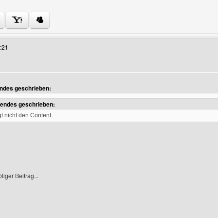
 Benutzers besuchen: boycooljk
:21
endes geschrieben:
zeigen
gendes geschrieben:
gt nicht den Content..
iger Beitrag...