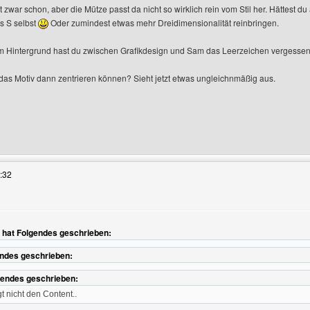
t zwar schon, aber die Mütze passt da nicht so wirklich rein vom Stil her. Hättest
s S selbst
Oder zumindest etwas mehr Dreidimensionalität reinbringen.
m Hintergrund hast du zwischen Grafikdesign und Sam das Leerzeichen vergessen
u das Motiv dann zentrieren können? Sieht jetzt etwas ungleichnmäßig aus.
s Benutzers besuchen: homepageberatung
:32
hat Folgendes geschrieben:
endes geschrieben:
gendes geschrieben:
gt nicht den Content..