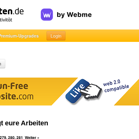
Premium-Upgrades
Login
n
t eure Arbeiten
279
,
280
,
281
Weiter »