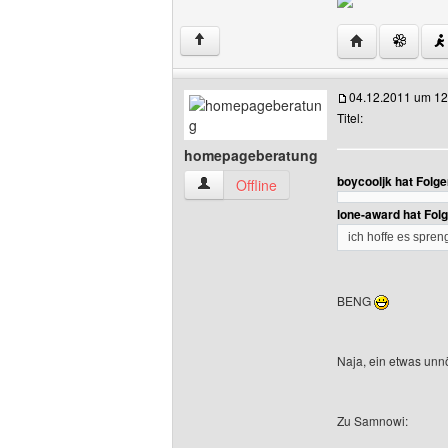
Website dieses
↑
04.12.2011 um 12
Titel:
homepageberatung
boycooljk hat Folg
homepageberatung Benutzer-Profile an
Offline
lone-award hat Fol
ich hoffe es spren
BENG
Naja, ein etwas unnöt
Zu Samnowi: