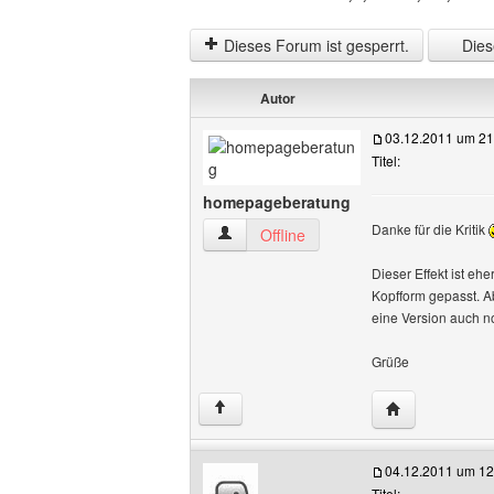
Dieses Forum ist gesperrt.
Diese
Autor
03.12.2011 um 21
Titel:
homepageberatung
Danke für die Kritik
homepageberatung Benutzer-Profile an
Offline
Dieser Effekt ist eh
Kopfform gepasst. A
eine Version auch 
Grüße
Website diese
↑
04.12.2011 um 12
Titel: