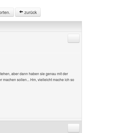
orten.
zurück
Antworten mit Zitat
 stehen, aber dann haben sie genau mit der
 machen sollen... Hm, vielleicht mache ich so
Antworten mit Zitat