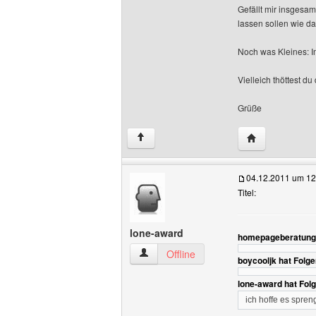
Gefällt mir insgesam
lassen sollen wie da
Noch was Kleines: I
Vielleich thöttest d
Grüße
Website diese
↑
04.12.2011 um 12
Titel:
lone-award
homepageberatung 
lone-award Benutzer-Profile anzeigen
Offline
boycooljk hat Folg
lone-award hat Fol
ich hoffe es spren