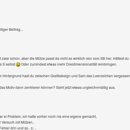
iger Beitrag...
t zwar schon, aber die Mütze passt da nicht so wirklich rein vom Stil her. Hättest
s S selbst
Oder zumindest etwas mehr Dreidimensionalität reinbringen.
m Hintergrund hast du zwischen Grafikdesign und Sam das Leerzeichen vergessen
u das Motiv dann zentrieren können? Sieht jetzt etwas ungleichnmäßig aus.
ar ei Problem, ich hatte vorher noch nie eine eigene gemacht,
r Versuch mit Mützen..
ehler drin und so.. o: ..