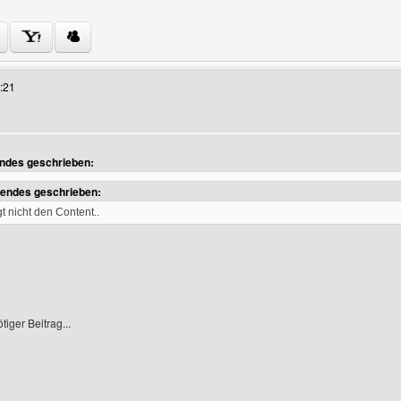
 Benutzers besuchen: boycooljk
:21
endes geschrieben:
zeigen
gendes geschrieben:
gt nicht den Content..
iger Beitrag...