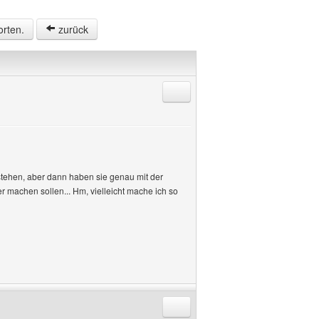
orten.
zurück
Antworten mit Zitat
 stehen, aber dann haben sie genau mit der
 machen sollen... Hm, vielleicht mache ich so
Antworten mit Zitat