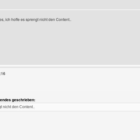
, ich hoffe es sprengt nicht den Content..
 Benutzers besuchen: lone-award
:16
gendes geschrieben:
gt nicht den Content..