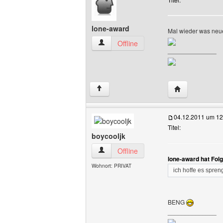
lone-award
Mal wieder was neues
lone-award Benutzer-Profile anzeigen
Offline
______________
Website dieses
↑
04.12.2011 um 12
Titel:
boycooljk
boycooljk Benutzer-Profile anzeigen
Offline
lone-award hat Fol
Wohnort: PRIVAT
ich hoffe es spren
BENG
______________