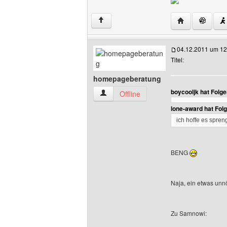
Website dieses
↑
04.12.2011 um 12
Titel:
homepageberatung
boycooljk hat Folg
homepageberatung Benutzer-Profile an
Offline
lone-award hat Fol
ich hoffe es spren
BENG
Naja, ein etwas unnöt
Zu Samnowi: