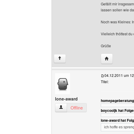
Gefällt mir insgesam
lassen sollen wie da
Noch was Kleines: I
Vielleich thöttest d
Grüße
Website diese
↑
04.12.2011 um 12
Titel:
lone-award
homepageberatung 
lone-award Benutzer-Profile anzeigen
Offline
boycooljk hat Folg
lone-award hat Fol
ich hoffe es spren