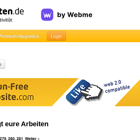
Premium-Upgrades
Login
n
t eure Arbeiten
279
,
280
,
281
Weiter »