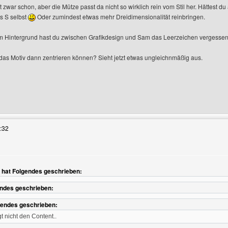
t zwar schon, aber die Mütze passt da nicht so wirklich rein vom Stil her. Hättest
s S selbst
Oder zumindest etwas mehr Dreidimensionalität reinbringen.
m Hintergrund hast du zwischen Grafikdesign und Sam das Leerzeichen vergessen
u das Motiv dann zentrieren können? Sieht jetzt etwas ungleichnmäßig aus.
s Benutzers besuchen: homepageberatung
:32
hat Folgendes geschrieben:
endes geschrieben:
gendes geschrieben:
gt nicht den Content..