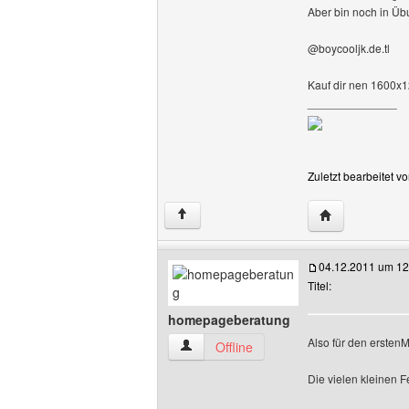
Aber bin noch in Üb
@boycooljk.de.tl
Kauf dir nen 1600x1
______________
Zuletzt bearbeitet 
Website dieses
↑
04.12.2011 um 12
Titel:
homepageberatung
Also für den erstenM
homepageberatung Benutzer-Profile an
Offline
Die vielen kleinen F