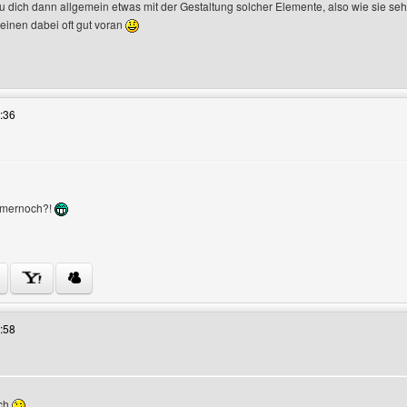
u dich dann allgemein etwas mit der Gestaltung solcher Elemente, also wie sie se
einen dabei oft gut voran
s Benutzers besuchen: homepageberatung
:36
en
mmernoch?!
Benutzers besuchen: tjpeiler-designs
:58
och