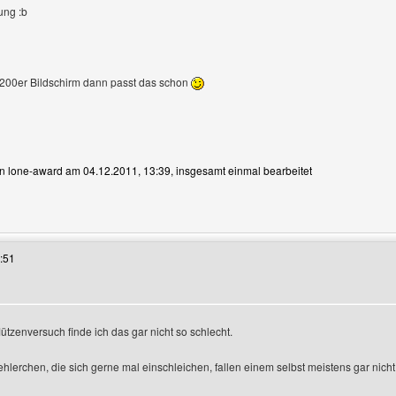
ung :b
200er Bildschirm dann passt das schon
von lone-award am 04.12.2011, 13:39, insgesamt einmal bearbeitet
 Benutzers besuchen: lone-award
:51
ützenversuch finde ich das gar nicht so schlecht.
zeigen
ehlerchen, die sich gerne mal einschleichen, fallen einem selbst meistens gar nicht 