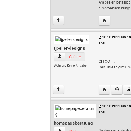
Am besten befasst d
rumprobieren bringt 
Website diese
↑
12.12.2011 um 18
Titel:
tjpeiler-designs
tjpeiler-designs Benutzer-Profile anzeig
Offline
OH GOTT.
Wohnort: Keine Angabe
Den Thread gibts i
Website dieses 
↑
12.12.2011 um 18
Titel:
homepageberatung
Na das siehst du d