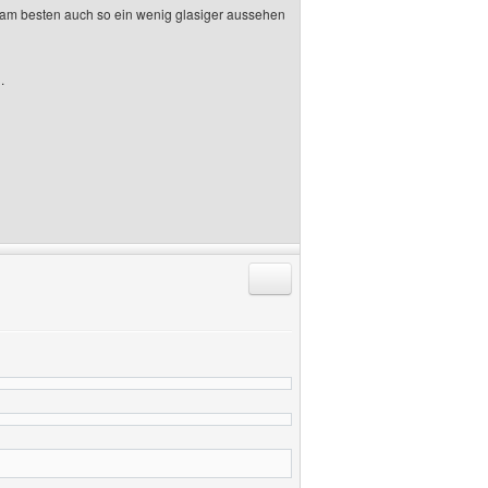
 du am besten auch so ein wenig glasiger aussehen
.
Antworten mit Zitat