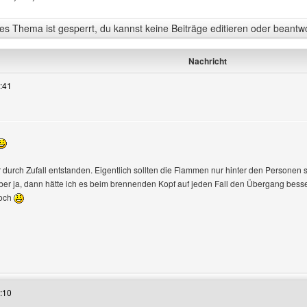
s Thema ist gesperrt, du kannst keine Beiträge editieren oder beantw
Nachricht
:41
zeigen
er durch Zufall entstanden. Eigentlich sollten die Flammen nur hinter den Personen
ber ja, dann hätte ich es beim brennenden Kopf auf jeden Fall den Übergang besser
noch
s Benutzers besuchen: homepageberatung
:10