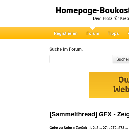
Registrieren
Forum
Tipps
Suche im Forum:
Suche im Forum
Suche
[Sammelthread] GFX - Zeig
Gehe zu Seite
« Zurück
1
,
2
,
3
...
271
,
272
,
273
...