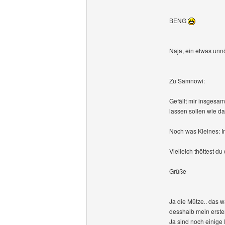
BENG
Naja, ein etwas unnöt
Zu Samnowi:
Gefällt mir insgesam
lassen sollen wie da
Noch was Kleines: I
Vielleich thöttest d
Grüße
Ja die Mütze.. das w
desshalb mein erste
Ja sind noch einige F