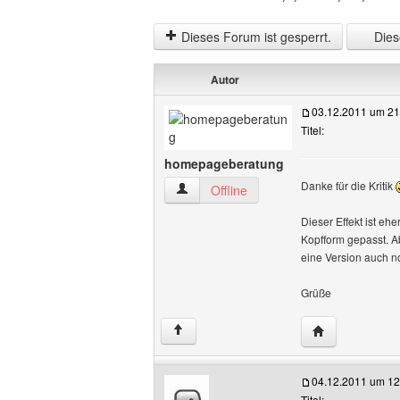
Dieses Forum ist gesperrt.
Diese
Autor
03.12.2011 um 21
Titel:
homepageberatung
Danke für die Kritik
homepageberatung Benutzer-Profile an
Offline
Dieser Effekt ist eh
Kopfform gepasst. A
eine Version auch 
Grüße
Website diese
↑
04.12.2011 um 12
Titel: