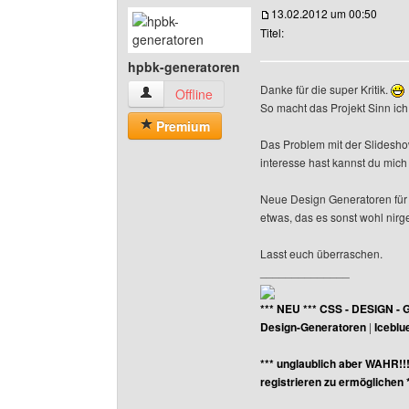
13.02.2012 um 00:50
Titel:
hpbk-generatoren
Danke für die super Kritik.
hpbk-generatoren Benutzer-Profile anzeigen
Offline
So macht das Projekt Sinn ich
Premium
Das Problem mit der Slidesh
interesse hast kannst du mic
Neue Design Generatoren für 
etwas, das es sonst wohl nirg
Lasst euch überraschen.
______________
*** NEU *** CSS - DESIGN - 
Design-Generatoren
|
Iceblu
*** unglaublich aber WAHR!!
registrieren zu ermöglichen 