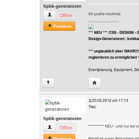
hpbk-generatoren
Ich pushe nochmal.
hpbk-generatoren Benutzer-Profile anzeigen
Offline
______________
Premium
*** NEU *** CSS - DESIGN - 
Design-Generatoren
|
Iceblu
*** unglaublich aber WAHR!!
registrieren zu ermöglichen 
Eventplanung, Equipment, Zelt
Website dieses Benutz
↑
20.02.2012 um 17:13
Titel:
hpbk-generatoren
********** NEU - und nur bei un
hpbk-generatoren Benutzer-Profile anzeigen
Offline
Premium
Macht es euren Besuchern mög