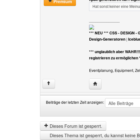
Premium
Hat sonst keiner eine Mein
______________
*** NEU *** CSS - DESIGN - 
Design-Generatoren
|
Iceblu
*** unglaublich aber WAHR!!
registrieren zu ermöglichen 
Eventplanung, Equipment, Zelt
Website dieses Benutz
↑
Beiträge der letzten Zeit anzeigen:
Beiträge
Order
der
by
letzten
Dieses Forum ist gesperrt.
Zeit
Dieses Thema ist gesperrt, du kannst keine B
anzeigen