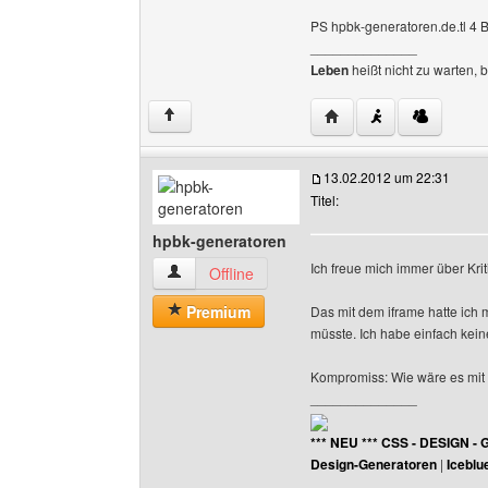
PS hpbk-generatoren.de.tl 4 B
______________
Leben
heißt nicht zu warten, 
Website dieses Benutze
↑
13.02.2012 um 22:31
Titel:
hpbk-generatoren
Ich freue mich immer über Krit
hpbk-generatoren Benutzer-Profile anzeigen
Offline
Premium
Das mit dem iframe hatte ich 
müsste. Ich habe einfach kein
Kompromiss: Wie wäre es mit
______________
*** NEU *** CSS - DESIGN - 
Design-Generatoren
|
Iceblu