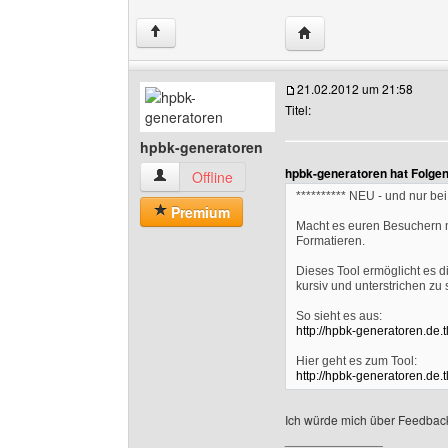
Website dieses Benutz
↑
21.02.2012 um 21:58
Titel:
hpbk-generatoren
hpbk-generatoren hat Folge
hpbk-generatoren Benutzer-Profile anzeigen
Offline
********** NEU - und nur bei 
Premium
Macht es euren Besuchern m
Formatieren.
Dieses Tool ermöglicht es di
kursiv und unterstrichen zu 
So sieht es aus:
http://hpbk-generatoren.de.
Hier geht es zum Tool:
http://hpbk-generatoren.de.
Ich würde mich über Feedbac
______________