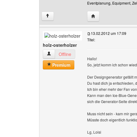
Eventplanung, Equipment, Zelt
Website dieses Benutz
↑
13.02.2012 um 17:09
Titel:
holz-osterholzer
holz-osterholzer Benutzer-Profile anzeigen
Offline
Hallo!
Premium
So, jetzt komm ich schon wiede
Der Designgenerator gefällt mi
Du hast dich ja entschieden,
Ich bin eher mehr der Fan vo
Kann man den Ice-Blue-Genera
sich die Generator-Seite direk
Muss nicht sein - kam mir ger
Müsste doch eigentlich funktio
Lg, Loisi