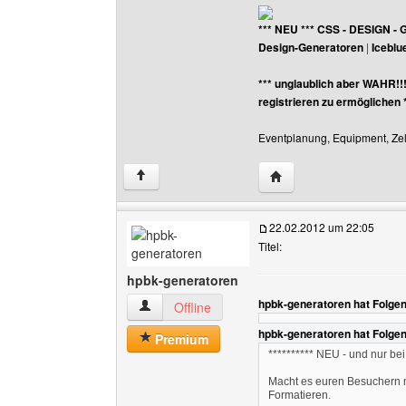
*** NEU *** CSS - DESIGN - 
Design-Generatoren
|
Iceblu
*** unglaublich aber WAHR!!
registrieren zu ermöglichen 
Eventplanung, Equipment, Zelt
Website dieses Benutz
↑
22.02.2012 um 22:05
Titel:
hpbk-generatoren
hpbk-generatoren hat Folge
hpbk-generatoren Benutzer-Profile anzeigen
Offline
hpbk-generatoren hat Folge
Premium
********** NEU - und nur bei 
Macht es euren Besuchern m
Formatieren.