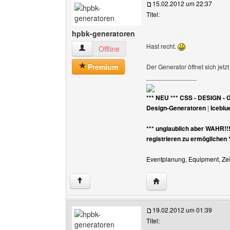
15.02.2012 um 22:37
Titel:
hpbk-generatoren
Hast recht.
hpbk-generatoren Benutzer-Profile anzeigen
Offline
Premium
Der Generator öffnet sich jetz
______________
*** NEU *** CSS - DESIGN - 
Design-Generatoren
|
Iceblu
*** unglaublich aber WAHR!!
registrieren zu ermöglichen 
Eventplanung, Equipment, Zelt
Website dieses Benutz
↑
19.02.2012 um 01:39
Titel: