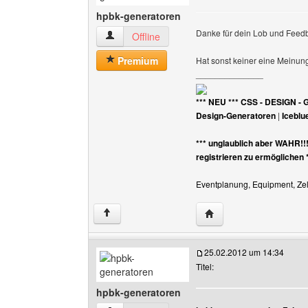
hpbk-generatoren
Danke für dein Lob und Fee
hpbk-generatoren Benutzer-Profile anzeigen
Offline
Premium
Hat sonst keiner eine Meinun
______________
*** NEU *** CSS - DESIGN - 
Design-Generatoren
|
Iceblu
*** unglaublich aber WAHR!!
registrieren zu ermöglichen 
Eventplanung, Equipment, Zelt
Website dieses Benutz
↑
25.02.2012 um 14:34
Titel:
hpbk-generatoren