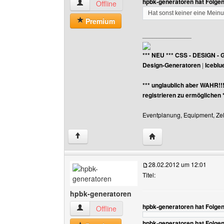
hpbk-generatoren hat Folge
hpbk-generatoren Benutzer-Profile anzeigen
Offline
Hat sonst keiner eine Mein
Premium
______________
*** NEU *** CSS - DESIGN - 
Design-Generatoren
|
Iceblu
*** unglaublich aber WAHR!!
registrieren zu ermöglichen 
Eventplanung, Equipment, Zelt
Website dieses Benutz
↑
28.02.2012 um 12:01
Titel:
hpbk-generatoren
hpbk-generatoren hat Folge
hpbk-generatoren Benutzer-Profile anzeigen
Offline
hpbk-generatoren hat Folge