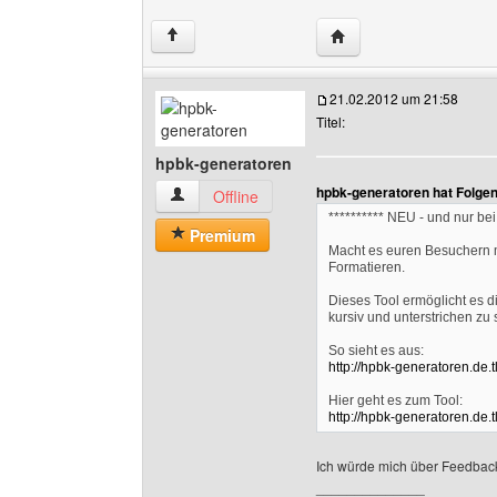
Website dieses Benutz
↑
21.02.2012 um 21:58
Titel:
hpbk-generatoren
hpbk-generatoren hat Folge
hpbk-generatoren Benutzer-Profile anzeigen
Offline
********** NEU - und nur bei 
Premium
Macht es euren Besuchern m
Formatieren.
Dieses Tool ermöglicht es di
kursiv und unterstrichen zu 
So sieht es aus:
http://hpbk-generatoren.de.
Hier geht es zum Tool:
http://hpbk-generatoren.de.
Ich würde mich über Feedbac
______________