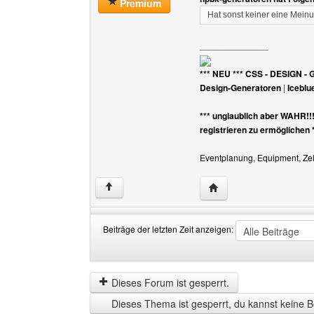
Premium
Hat sonst keiner eine Mein
______________
*** NEU *** CSS - DESIGN - 
Design-Generatoren
|
Iceblu
*** unglaublich aber WAHR!!
registrieren zu ermöglichen 
Eventplanung, Equipment, Zelt
Website dieses Benutz
↑
Beiträge der letzten Zeit anzeigen:
Beiträge
Order
der
by
letzten
Dieses Forum ist gesperrt.
Zeit
Dieses Thema ist gesperrt, du kannst keine B
anzeigen