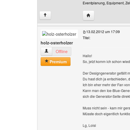
Eventplanung, Equipment, Zelt
Website dieses Benutz
↑
13.02.2012 um 17:09
Titel:
holz-osterholzer
holz-osterholzer Benutzer-Profile anzeigen
Offline
Hallo!
Premium
So, jetzt komm ich schon wiede
Der Designgenerator gefällt mi
Du hast dich ja entschieden,
Ich bin eher mehr der Fan vo
Kann man den Ice-Blue-Genera
sich die Generator-Seite direk
Muss nicht sein - kam mir ger
Müsste doch eigentlich funktio
Lg, Loisi