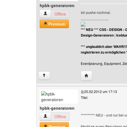
hpbk-generatoren
Ich pushe nochmal.
hpbk-generatoren Benutzer-Profile anzeigen
Offline
______________
Premium
*** NEU *** CSS - DESIGN - 
Design-Generatoren
|
Iceblu
*** unglaublich aber WAHR!!
registrieren zu ermöglichen 
Eventplanung, Equipment, Zelt
Website dieses Benutz
↑
20.02.2012 um 17:13
Titel:
hpbk-generatoren
********** NEU - und nur bei un
hpbk-generatoren Benutzer-Profile anzeigen
Offline
Premium
Macht es euren Besuchern mög