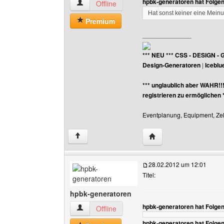
hpbk-generatoren hat Folge
hpbk-generatoren Benutzer-Profile anzeigen
Offline
Hat sonst keiner eine Mein
Premium
______________
*** NEU *** CSS - DESIGN - 
Design-Generatoren
|
Iceblu
*** unglaublich aber WAHR!!
registrieren zu ermöglichen 
Eventplanung, Equipment, Zelt
Website dieses Benutz
↑
28.02.2012 um 12:01
Titel:
hpbk-generatoren
hpbk-generatoren hat Folge
hpbk-generatoren Benutzer-Profile anzeigen
Offline
hpbk-generatoren hat Folge