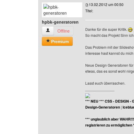
13.02.2012 um 00:50
Titel:
hpbk-generatoren
Danke für die super Kritik.
hpbk-generatoren Benutzer-Profile anzeigen
Offline
So macht das Projekt Sinn ich
Premium
Das Problem mit der Slidesh
interesse hast kannst du mic
Neue Design Generatoren für 
etwas, das es sonst wohl nirg
Lasst euch überraschen.
______________
*** NEU *** CSS - DESIGN - 
Design-Generatoren
|
Iceblu
*** unglaublich aber WAHR!!
registrieren zu ermöglichen 