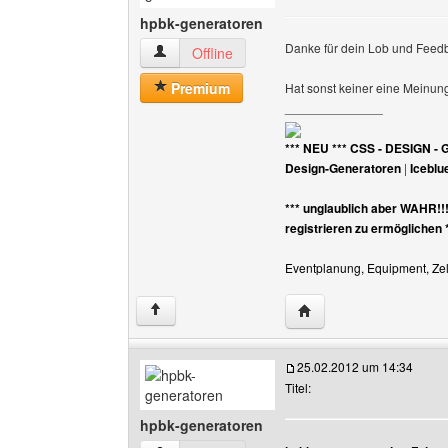
hpbk-generatoren
Danke für dein Lob und Fee
hpbk-generatoren Benutzer-Profile anzeigen
Offline
Premium
Hat sonst keiner eine Meinun
______________
*** NEU *** CSS - DESIGN - 
Design-Generatoren
|
Iceblu
*** unglaublich aber WAHR!!
registrieren zu ermöglichen 
Eventplanung, Equipment, Zelt
Website dieses Benutz
↑
25.02.2012 um 14:34
Titel:
hpbk-generatoren