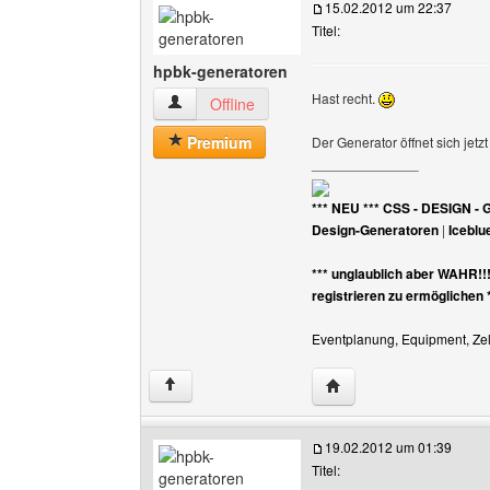
15.02.2012 um 22:37
Titel:
hpbk-generatoren
Hast recht.
hpbk-generatoren Benutzer-Profile anzeigen
Offline
Premium
Der Generator öffnet sich jetz
______________
*** NEU *** CSS - DESIGN - 
Design-Generatoren
|
Iceblu
*** unglaublich aber WAHR!!
registrieren zu ermöglichen 
Eventplanung, Equipment, Zelt
Website dieses Benutz
↑
19.02.2012 um 01:39
Titel: