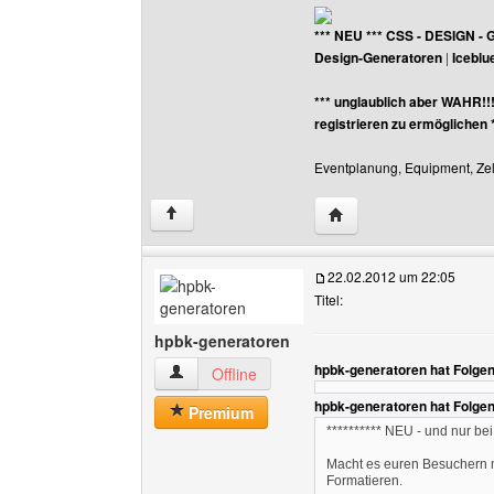
*** NEU *** CSS - DESIGN - 
Design-Generatoren
|
Iceblu
*** unglaublich aber WAHR!!
registrieren zu ermöglichen 
Eventplanung, Equipment, Zelt
Website dieses Benutz
↑
22.02.2012 um 22:05
Titel:
hpbk-generatoren
hpbk-generatoren hat Folge
hpbk-generatoren Benutzer-Profile anzeigen
Offline
hpbk-generatoren hat Folge
Premium
********** NEU - und nur bei 
Macht es euren Besuchern m
Formatieren.