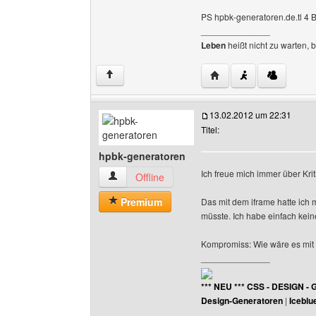
PS hpbk-generatoren.de.tl 4 B
______________
Leben
heißt nicht zu warten, 
Website dieses Benutze
↑
13.02.2012 um 22:31
Titel:
hpbk-generatoren
Ich freue mich immer über Krit
hpbk-generatoren Benutzer-Profile anzeigen
Offline
Premium
Das mit dem iframe hatte ich 
müsste. Ich habe einfach kein
Kompromiss: Wie wäre es mit
______________
*** NEU *** CSS - DESIGN - 
Design-Generatoren
|
Iceblu