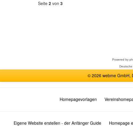
Seite
2
von
3
Forum
auswählen
Powered by
p
Deutsche
© 2026 webme GmbH, De
Homepagevorlagen
Vereinshomep
Eigene Website erstellen - der Anfänger Guide
Homepage er