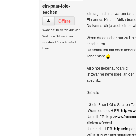
ein-paar-lole-
sachen
Ich frag mich nur warum ich di
Ein armes Kind in Afrika brau
ein-paar-lole-sachen Benutzer-Profile anzeige
Offline
Du kannst dir ja auch einen wl
Wohnort: Im tiefen dunklen
Wald, na Schmarn aufm
Wenn du das aber nur zu Unte
wundaschönen boarischen
anschauen...
Land!
Da schau ich mir doch lieber 
lieber nicht
Also hör lieber auf damit!
Ist zwar ne nette Idee, an de
absurd...
Grüssle
______________
LG ein Paar LOLe Sachen T
-Wenn du uns HIER:
http://w
-Und HIER:
http://www.face
klicken würdest
-Und dich HIER:
http://ein-pa
WÜRDEN wir uns natürlich se