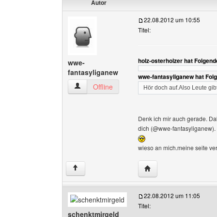
Autor
22.08.2012 um 10:55
Titel:
holz-osterholzer hat Folgen
wwe-
fantasyliganew
wwe-fantasyliganew hat Fol
wwe-fantasyliganew Benutzer-Profile anzeigen
Offline
Hör doch auf.Also Leute gibt
Denk ich mir auch gerade. Dab
dich (@wwe-fantasyliganew).
wieso an mich.meine seite ver
Website dieses Benutz
↑
22.08.2012 um 11:05
Titel:
schenktmirgeld