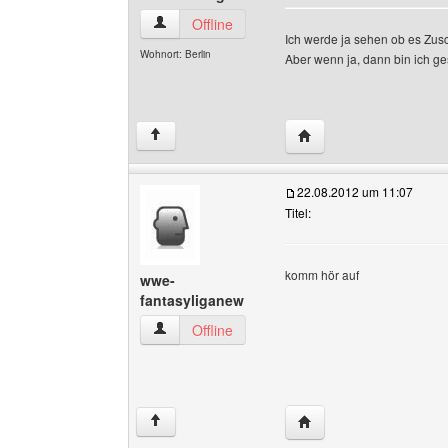
schenktmirgeld Benutzer-Profile anzeigen
Offline
Ich werde ja sehen ob es Zusch
Wohnort: Berlin
Aber wenn ja, dann bin ich g
Website dieses Benutze
↑
22.08.2012 um 11:07
Titel:
komm hör auf
wwe-
fantasyliganew
wwe-fantasyliganew Benutzer-Profile anzeigen
Offline
Website dieses Benutz
↑