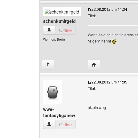
22.08.2012 um 11:34
Titel:
schenktmirgeld
schenktmirgeld Benutzer-Profile anzeigen
Offline
Wenn es dich nicht interessi
Wohnort: Berlin
*eigen* nennt
Website dieses Benutze
↑
22.08.2012 um 11:35
Titel:
ok,bin weg
wwe-
fantasyliganew
wwe-fantasyliganew Benutzer-Profile anzeigen
Offline