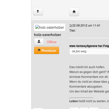
Website dieses Benutz
↑
22.08.2012 um 11:41
Titel:
holz-osterholzer
holz-osterholzer Benutzer-Profile anzeigen
Offline
wwe-fantasyliganew hat Fol
Premium
ok,bin weg
Das möcht ich auch hoffen.
Warum es gegen dich geht? W
sinnlose Kommentare von dir g
Wenn du nicht an diese Idee gl
Kommentare abzugeben.
Um den Inhalt der Website geht
______________
Leben
heißt nicht zu warten, 