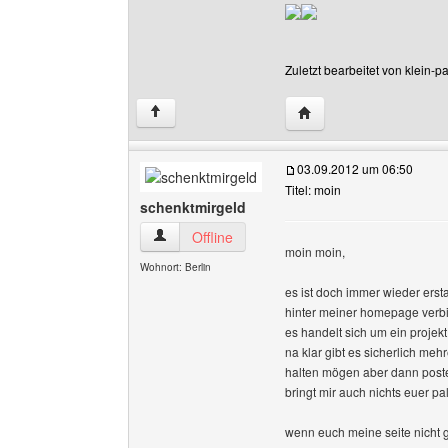
Zuletzt bearbeitet von klein-
Website dieses Benutze
↑
03.09.2012 um 06:50
Titel: moin
schenktmirgeld
schenktmirgeld Benutzer-Profile anzeigen
Offline
moin moin,
Wohnort: Berlin
es ist doch immer wieder erst
hinter meiner homepage verbi
es handelt sich um ein projekt
na klar gibt es sicherlich me
halten mögen aber dann postet
bringt mir auch nichts euer p
wenn euch meine seite nicht ge