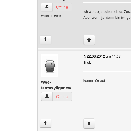
schenktmirgeld Benutzer-Profile anzeigen
Offline
Ich werde ja sehen ob es Zusch
Wohnort: Berlin
Aber wenn ja, dann bin ich g
Website dieses Benutze
↑
22.08.2012 um 11:07
Titel:
komm hör auf
wwe-
fantasyliganew
wwe-fantasyliganew Benutzer-Profile anzeigen
Offline
Website dieses Benutz
↑