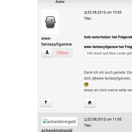
Autor
22.08.2012 um 10:55
Titel:
holz-osterholzer hat Folgen
wwe-
fantasyliganew
wwe-fantasyliganew hat Fol
wwe-fantasyliganew Benutzer-Profile anzeigen
Offline
Hör doch auf.Also Leute gibt
Denk ich mir auch gerade. Dab
dich (@wwe-fantasyliganew).
wieso an mich.meine seite ver
Website dieses Benutz
↑
22.08.2012 um 11:05
Titel:
schenktmirgeld