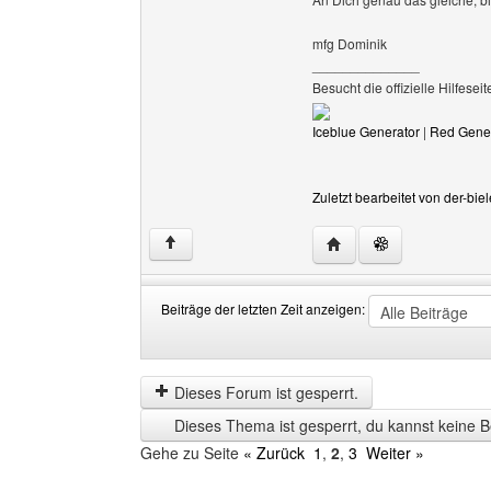
mfg Dominik
______________
Besucht die offizielle Hilfe
Iceblue Generator
|
Red Gene
Zuletzt bearbeitet von der-bi
Website dieses Benutzer
↑
Beiträge der letzten Zeit anzeigen:
Beiträge
Order
der
by
letzten
Dieses Forum ist gesperrt.
Zeit
Dieses Thema ist gesperrt, du kannst keine B
anzeigen
Gehe zu Seite
« Zurück
1
,
2
,
3
Weiter »