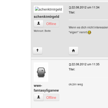
22.08.2012 um 11:34
Titel:
schenktmirgeld
schenktmirgeld Benutzer-Profile anzeigen
Offline
Wenn es dich nicht interessi
Wohnort: Berlin
*eigen* nennt
Website dieses Benutze
↑
22.08.2012 um 11:35
Titel:
ok,bin weg
wwe-
fantasyliganew
wwe-fantasyliganew Benutzer-Profile anzeigen
Offline