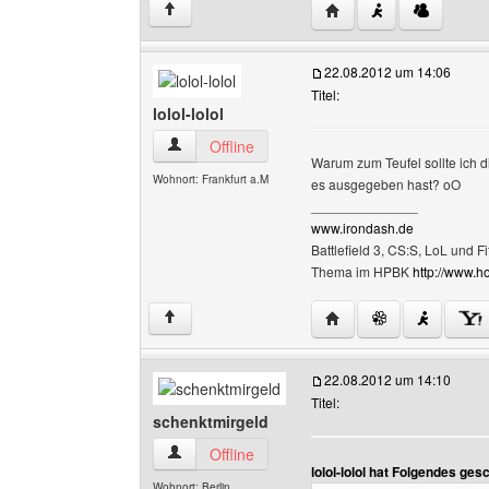
Website dieses Benutze
↑
22.08.2012 um 14:06
Titel:
lolol-lolol
lolol-lolol Benutzer-Profile anzeigen
Offline
Warum zum Teufel sollte ich d
Wohnort: Frankfurt a.M
es ausgegeben hast? oO
______________
www.irondash.de
Battlefield 3, CS:S, LoL und Fi
Thema im HPBK
http://www.
Website dieses Benutzer
↑
22.08.2012 um 14:10
Titel:
schenktmirgeld
schenktmirgeld Benutzer-Profile anzeigen
Offline
lolol-lolol hat Folgendes ges
Wohnort: Berlin