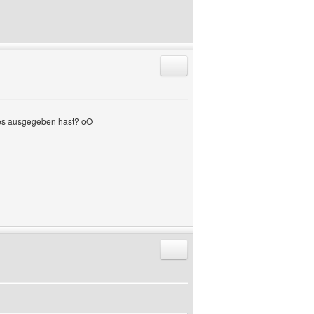
Antworten mit Zitat
u es ausgegeben hast? oO
Antworten mit Zitat