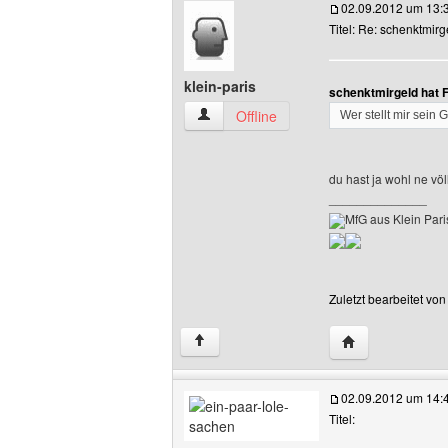
02.09.2012 um 13:
Titel: Re: schenktmirge
klein-paris
schenktmirgeld hat 
klein-paris Benutzer-Profile anzeigen
Offline
Wer stellt mir sein
du hast ja wohl ne vö
______________
MfG aus Klein Pari
Zuletzt bearbeitet vo
Website dieses B
↑
02.09.2012 um 14:
Titel: