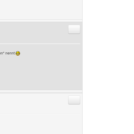
Antworten mit Zitat
gen* nennt
Antworten mit Zitat