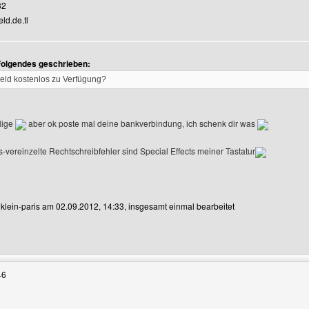
32
ld.de.tl
Folgendes geschrieben:
 Geld kostenlos zu Verfügung?
llige
aber ok poste mal deine bankverbindung, ich schenk dir was
s-vereinzelte Rechtschreibfehler sind Special Effects meiner Tastatur
n klein-paris am 02.09.2012, 14:33, insgesamt einmal bearbeitet
enutzers besuchen: klein-paris
46