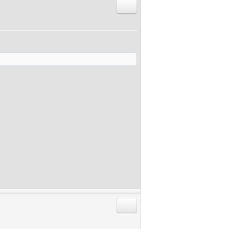
Antworten mit Zitat
Antworten mit Zitat