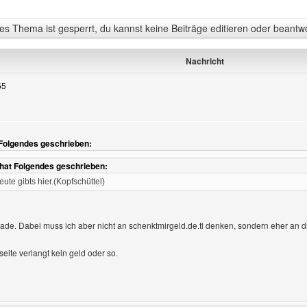
s Thema ist gesperrt, du kannst keine Beiträge editieren oder beantw
Nachricht
55
 Folgendes geschrieben:
hat Folgendes geschrieben:
nzeigen
ute gibts hier.(Kopfschüttel)
ade. Dabei muss ich aber nicht an schenktmirgeld.de.tl denken, sondern eher an 
eite verlangt kein geld oder so.
Benutzers besuchen: wwe-fantasyliganew