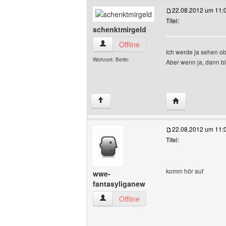
22.08.2012 um 11:
Titel:
schenktmirgeld
schenktmirgeld Benutzer-Profile anzeig
Offline
Ich werde ja sehen ob 
Wohnort: Berlin
Aber wenn ja, dann b
Website dieses 
↑
22.08.2012 um 11:
Titel:
komm hör auf
wwe-
fantasyliganew
wwe-fantasyliganew Benutzer-Profile a
Offline