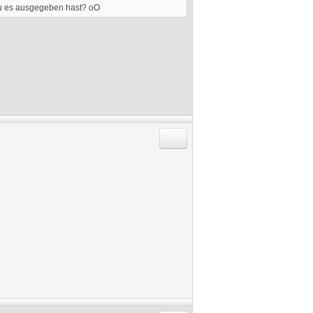
 du es ausgegeben hast? oO
Antworten mit Zitat