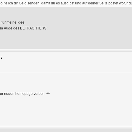
llte ich dir Geld senden, damit du es ausgibst und auf deiner Seite postet wofür
 für meine Idee.
egt im Auge des BETRACHTERS!
Benutzers besuchen: schenktmirgeld
23
en
ner neuen homepage vorbei...^^
Benutzers besuchen: schenktmirgeld