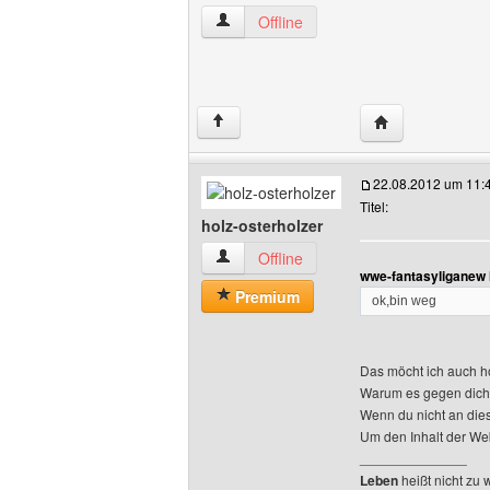
wwe-fantasyliganew Benutzer-Profile a
Offline
Website dieses 
↑
22.08.2012 um 11:
Titel:
holz-osterholzer
holz-osterholzer Benutzer-Profile anzei
Offline
wwe-fantasyliganew 
Premium
ok,bin weg
Das möcht ich auch ho
Warum es gegen dich 
Wenn du nicht an dies
Um den Inhalt der Webs
______________
Leben
heißt nicht zu 