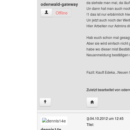
da siehste man mal, da läuft
odenwald-gateway
Un dann hat man auch noch
odenwald-gateway Benutzer-Profile anzeigen
Offline
!1 das ist nur erbärmlich hier
Un jetzt auch noch der Werb
Hier Arbeiten nur Admins d
Hab euch schon mal gesagt
Aber sie wird einfach nicht
habe wo dieser mist Bestäti
Neuanmeldung bestätigen m
Fazit: Kauft Edeka...Neuen
Zuletzt bearbeitet von ode
Website dieses Benu
↑
04.10.2012 um 12:45
Titel:
dennis14e