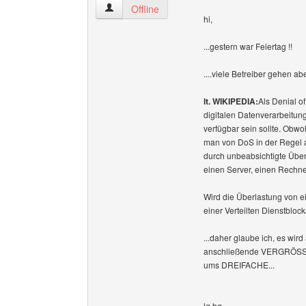
hgsh Benutzer-Profile anzeigen
Offline
hi,
...gestern war Feiertag !!
....viele Betreiber gehen a
lt. WIKIPEDIA:
Als Denial of
digitalen Datenverarbeitung
verfügbar sein sollte. Obwo
man von DoS in der Regel a
durch unbeabsichtigte Über
einen Server, einen Rechn
Wird die Überlastung von e
einer Verteilten Dienstbloc
...daher glaube ich, es w
anschließende VERGRÖSSER
ums DREIFACHE...
lg hg