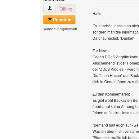
dennis14e Benutzer-Profile anzeigen
Offline
Hallo,
Premium
Es ist schön, dass man nic
Wohnort: Bergneustadt
sondern man die Informati
Dafür zunächst: "Danke!"
Zur News:
Gegen DDoS Angriffe kann 
Anscheinend ist der Home
der 'DDoS Kiddies' - warum
Die "alten Hasen" des Bauk
sich in Geduld üben zu mü
Zu den Kommentaren:
Es gibt wohl Baukasten Ben
überhaupt keine Ahnung h
"einen auf dicke Hose mac
Niemand hält euch auf - we
Was ich aber nicht versteh
"Eigentlich wollte ich bei eu