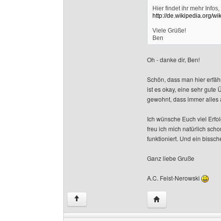
Hier findet ihr mehr Infos
http://de.wikipedia.org/w
Viele Grüße!
Ben
Oh - danke dir, Ben!
Schön, dass man hier erfährt
ist es okay, eine sehr gute 
gewohnt, dass immer alles 
Ich wünsche Euch viel Erfol
freu ich mich natürlich sch
funktioniert. Und ein bissc
Ganz liebe Gruße
A.C. Feist-Nerowski
Website dieses Benutz
↑