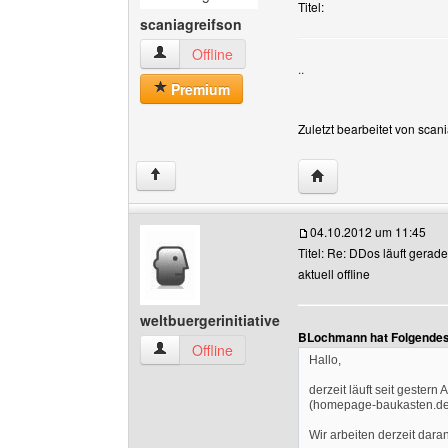
Titel:
scaniagreifson
scaniagreifson Benutzer-Profile anzeigen
Offline
..
Premium
Zuletzt bearbeitet von scan
Website dieses Benut
↑
04.10.2012 um 11:45
Titel: Re: DDos läuft gerad
aktuell offline
weltbuergerinitiative
BLochmann hat Folgendes
weltbuergerinitiative Benutzer-Profile anzeigen
Offline
Hallo,
derzeit läuft seit gester
(homepage-baukasten.de) 
Wir arbeiten derzeit dar