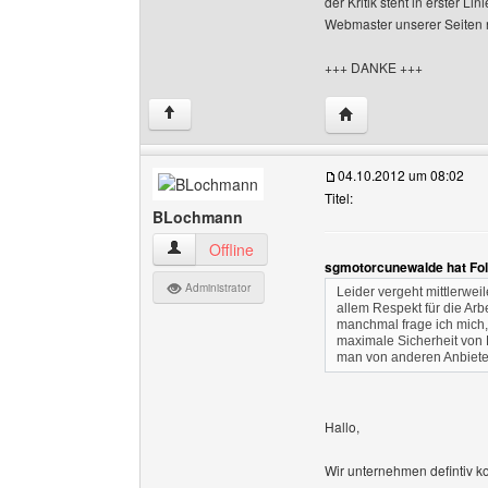
der Kritik steht in erster L
Webmaster unserer Seiten
+++ DANKE +++
Website dieses Benu
↑
04.10.2012 um 08:02
Titel:
BLochmann
BLochmann Benutzer-Profile anzeigen
Offline
sgmotorcunewalde hat Fo
Administrator
Leider vergeht mittlerwei
allem Respekt für die Ar
manchmal frage ich mich,
maximale Sicherheit von 
man von anderen Anbieter
Hallo,
Wir unternehmen defintiv ko