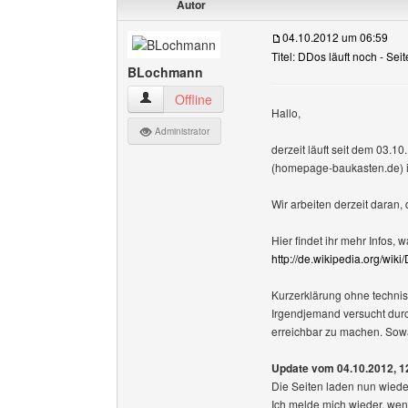
Autor
04.10.2012 um 06:59
Titel: DDos läuft noch - Se
BLochmann
BLochmann Benutzer-Profile anzeigen
Offline
Hallo,
Administrator
derzeit läuft seit dem 03.1
(homepage-baukasten.de) is
Wir arbeiten derzeit daran
Hier findet ihr mehr Infos, 
http://de.wikipedia.org/wik
Kurzerklärung ohne technis
Irgendjemand versucht dur
erreichbar zu machen. Sowas
Update vom 04.10.2012, 1
Die Seiten laden nun wiede
Ich melde mich wieder, wen