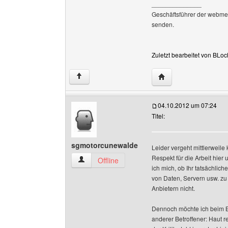
______________
Geschäftsführer der webme
senden.
Zuletzt bearbeitet von BLo
Website dieses Benu
↑
04.10.2012 um 07:24
Titel:
sgmotorcunewalde
Leider vergeht mittlerweile
Respekt für die Arbeit hie
sgmotorcunewalde Benutzer-Profile anzeigen
Offline
ich mich, ob Ihr tatsächli
von Daten, Servern usw. zu
Anbietern nicht.
Dennoch möchte ich beim B
anderer Betroffener: Haut r