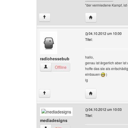
"der vermiedene Kampf, ist 
Website dieses Benu
↑
04.10.2012 um 10:00
Titel:
hallo,
radiohessebub
genau ist ärgerlich aber is
radiohessebub Benutzer-Profile anzeigen
Offline
hoffe das sie als entschäd
einbauen
)
lg
Website dieses Benu
↑
04.10.2012 um 10:03
Titel:
mediadesigns