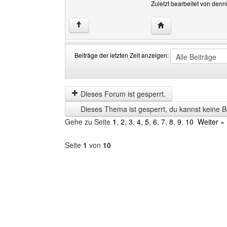
Zuletzt bearbeitet von den
Website dieses Benu
↑
Beiträge der letzten Zeit anzeigen:
Beiträge
Order
der
by
letzten
Dieses Forum ist gesperrt.
Zeit
Dieses Thema ist gesperrt, du kannst keine B
anzeigen
Gehe zu Seite
1
,
2
,
3
,
4
,
5
,
6
,
7
,
8
,
9
,
10
Weiter »
Seite
1
von
10
Forum
auswählen