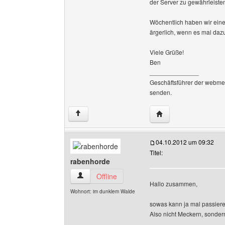
der Server zu gewährleiste
Wöchentlich haben wir einen
ärgerlich, wenn es mal daz
Viele Grüße!
Ben
______________
Geschäftsführer der webme
senden.
Website dieses Benu
↑
04.10.2012 um 09:32
Titel:
rabenhorde
rabenhorde Benutzer-Profile anzeigen
Offline
Hallo zusammen,
Wohnort: im dunklem Walde
sowas kann ja mal passieren
Also nicht Meckern, sonde
______________