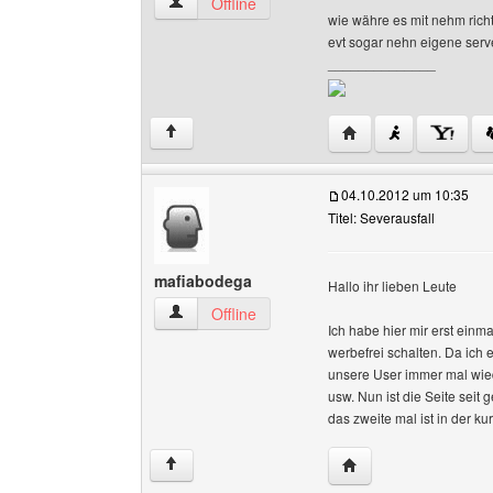
mediadesigns Benutzer-Profile anzeigen
Offline
wie währe es mit nehm richt
evt sogar nehn eigene serv
______________
Website dieses Benu
↑
04.10.2012 um 10:35
Titel: Severausfall
mafiabodega
Hallo ihr lieben Leute
mafiabodega Benutzer-Profile anzeigen
Offline
Ich habe hier mir erst einm
werbefrei schalten. Da ich 
unsere User immer mal wi
usw. Nun ist die Seite seit 
das zweite mal ist in der kur
Website dieses Benu
↑