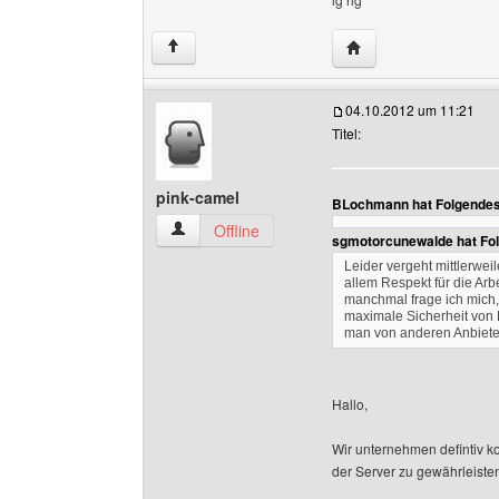
Website dieses Benut
↑
04.10.2012 um 11:21
Titel:
pink-camel
BLochmann hat Folgendes
pink-camel Benutzer-Profile anzeigen
Offline
sgmotorcunewalde hat Fo
Leider vergeht mittlerwei
allem Respekt für die Ar
manchmal frage ich mich,
maximale Sicherheit von 
man von anderen Anbieter
Hallo,
Wir unternehmen defintiv ko
der Server zu gewährleiste