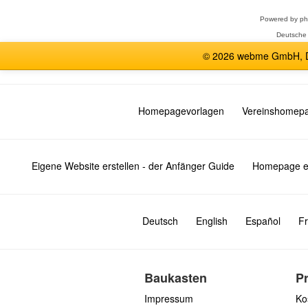
Powered by
p
Deutsche
© 2026 webme GmbH, De
Homepagevorlagen
Vereinshomep
Eigene Website erstellen - der Anfänger Guide
Homepage er
Deutsch
English
Español
Fr
Baukasten
P
Impressum
Ko