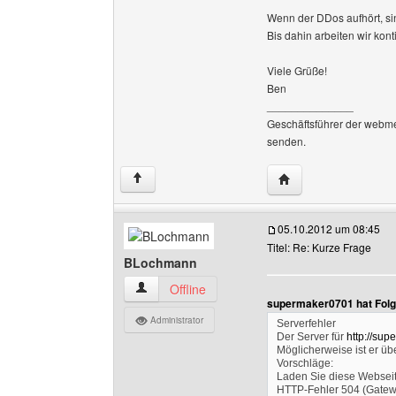
Wenn der DDos aufhört, sin
Bis dahin arbeiten wir kont
Viele Grüße!
Ben
______________
Geschäftsführer der webm
senden.
Website dieses Ben
↑
05.10.2012 um 08:45
Titel: Re: Kurze Frage
BLochmann
BLochmann Benutzer-Profile anzeigen
Offline
supermaker0701 hat Folg
Administrator
Serverfehler
Der Server für
http://sup
Möglicherweise ist er übe
Vorschläge:
Laden Sie diese Webseit
HTTP-Fehler 504 (Gatewa