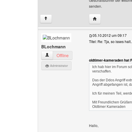
Geschäftsführer der webm
senden.
Website dieses Ben
↑
05.10.2012 um 09:17
Titel: Re: Tja, so isses halt.
BLochmann
BLochmann Benutzer-Profile anzeigen
Offline
oldtimer-kameraden hat 
Administrator
Ich hab hier im Forum sc
verschaffen.
Das der Ddos Angriff extr
Angriff abgefangen ist, 
Ich für meinen Teil, we
Mit Freundlichen Grüßen
Oldtimer Kameraden
Hallo,