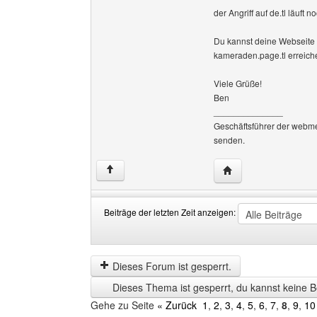
der Angriff auf de.tl läuft n
Du kannst deine Webseite al
kameraden.page.tl erreich
Viele Grüße!
Ben
______________
Geschäftsführer der webm
senden.
Website dieses Ben
↑
Beiträge der letzten Zeit anzeigen:
Beiträge
Order
der
by
letzten
Dieses Forum ist gesperrt.
Zeit
Dieses Thema ist gesperrt, du kannst keine B
anzeigen
Gehe zu Seite
« Zurück
1
,
2
,
3
,
4
,
5
,
6
,
7
,
8
,
9
,
10