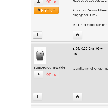
Habe es gerade getestet..
oldtimer-kameraden Benutzer-Profile anzeigen
Offline
Premium
Anstatt von
*www.oldtimer
eingegeben. Und?
Die HP ist wieder sichtbar !
Website dieses Benu
↑
05.10.2012 um 09:04
Titel:
sgmotorcunewalde
... und keinerlei verloren
sgmotorcunewalde Benutzer-Profile anzeigen
Offline
Website dieses Benu
↑