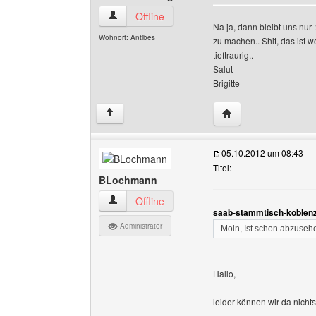
safranain-village Benutzer-Profile anzeigen
Offline
Na ja, dann bleibt uns nur
Wohnort: Antibes
zu machen.. Shit, das ist 
tieftraurig..
Salut
Brigitte
Website dieses Benut
↑
05.10.2012 um 08:43
Titel:
BLochmann
BLochmann Benutzer-Profile anzeigen
Offline
saab-stammtisch-koblenz
Administrator
Moin, Ist schon abzuseh
Hallo,
leider können wir da nichts