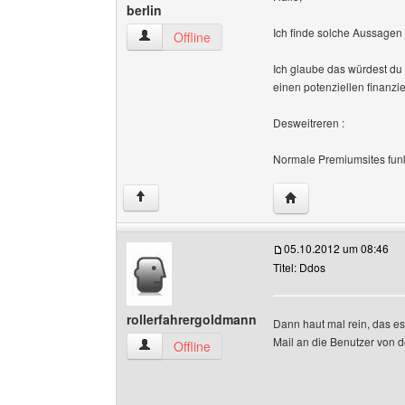
berlin
Ich finde solche Aussagen 
gaestewohnung-berlin Benutzer-Profile anzeig
Offline
Ich glaube das würdest d
einen potenziellen finanzie
Desweitreren :
Normale Premiumsites funkt
Website dieses Benu
↑
05.10.2012 um 08:46
Titel: Ddos
rollerfahrergoldmann
Dann haut mal rein, das es
Mail an die Benutzer von d
rollerfahrergoldmann Benutzer-Profile anzeige
Offline