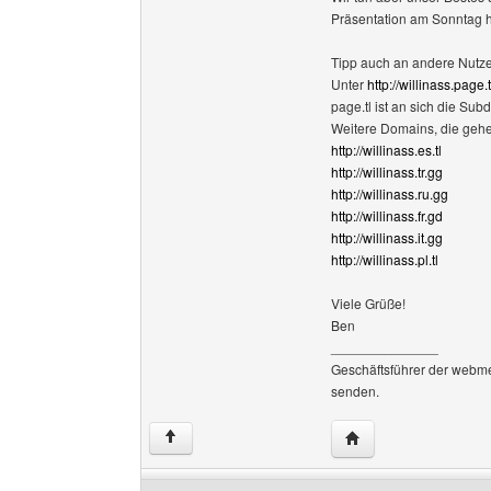
Präsentation am Sonntag
Tipp auch an andere Nutze
Unter
http://willinass.page.t
page.tl ist an sich die Su
Weitere Domains, die geh
http://willinass.es.tl
http://willinass.tr.gg
http://willinass.ru.gg
http://willinass.fr.gd
http://willinass.it.gg
http://willinass.pl.tl
Viele Grüße!
Ben
______________
Geschäftsführer der webm
senden.
Website dieses Ben
↑