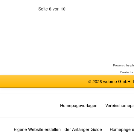
Seite
8
von
10
Forum
auswählen
Powered by
p
Deutsche
© 2026 webme GmbH, De
Homepagevorlagen
Vereinshomep
Eigene Website erstellen - der Anfänger Guide
Homepage er