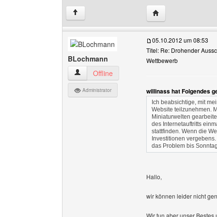
Website dieses Benu
↑
05.10.2012 um 08:53
Titel: Re: Drohender Auss
BLochmann
Wettbewerb
BLochmann Benutzer-Profile anzeigen
Offline
Administrator
willinass hat Folgendes g
Ich beabsichtige, mit me
Website teilzunehmen. M
Miniaturwelten gearbeitet
des Internetauftritts e
stattfinden. Wenn die We
Investitionen vergebens.
das Problem bis Sonnta
Hallo,
wir können leider nicht ge
Wir tun aber unser Bestes 