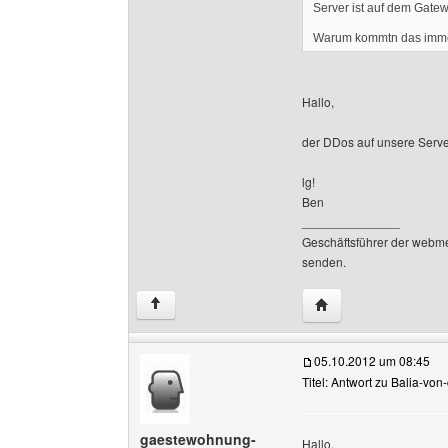
Server ist auf dem Gatew
Warum kommtn das imm
Hallo,
der DDos auf unsere Server
lg!
Ben
______________
Geschäftsführer der webm
senden.
Website dieses Ben
↑
05.10.2012 um 08:45
Titel: Antwort zu Balia-von
gaestewohnung-
Hallo,