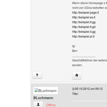
Wenn deine Homepage z.B. "
nicht von DDos betroffen s
http://beispiel.page.tl
http://beispiel.es.tl
http://beispiel.tr.gg
http://beispiel.fr.gd
http://beispiel.it.gg
http://beispiel.pl.tl
lg!
Ben
______________
Geschäftsführer der webm
senden.
Website dieses Ben
↑
05.10.2012 um 09:12
Titel:
BLochmann
BLochmann Benutzer-Profile anzeigen
Offline