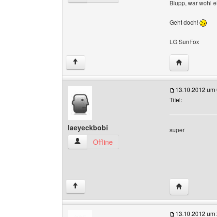
Blupp, war wohl ei
Geht doch!
LG SunFox
Website diese
↑
13.10.2012 um 
Titel:
laeyeckbobi
super
laeyeckbobi Benutzer-Profile anzeigen
Offline
Website dies
↑
13.10.2012 um 