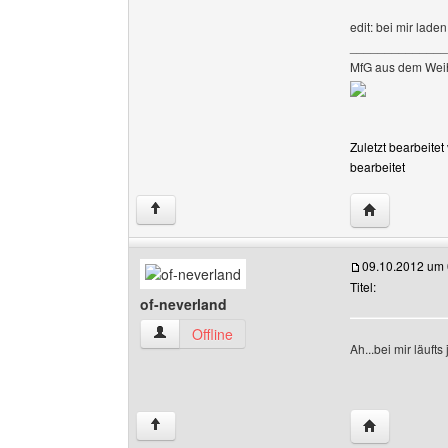
edit: bei mir lade
______________
MfG aus dem Wei
Zuletzt bearbeite
bearbeitet
Website dies
↑
09.10.2012 um 
Titel:
of-neverland
of-neverland Benutzer-Profile anzeigen
Offline
Ah...bei mir läuft
Website dies
↑