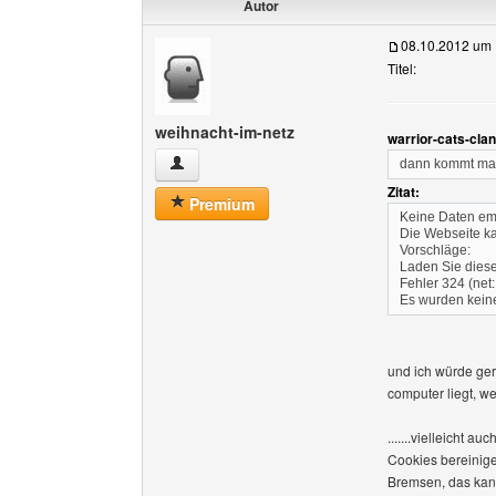
Autor
08.10.2012 um 
Titel:
weihnacht-im-netz
warrior-cats-cla
weihnacht-im-netz Benutzer-Profile anzeigen
dann kommt ma
Zitat:
Premium
Keine Daten e
Die Webseite ka
Vorschläge:
Laden Sie diese
Fehler 324 (ne
Es wurden kein
und ich würde ger
computer liegt, wei
.......vielleicht
Cookies bereinige
Bremsen, das kan