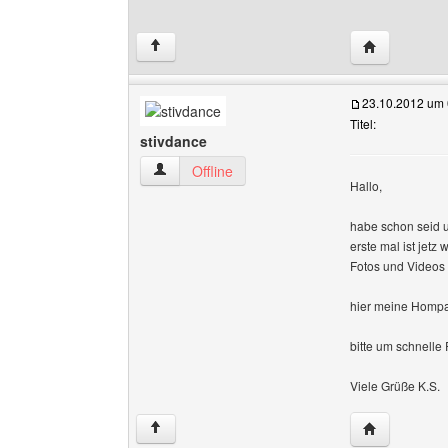
Website dies
↑
23.10.2012 um 
Titel:
stivdance
stivdance Benutzer-Profile anzeigen
Offline
Hallo,
habe schon seid 
erste mal ist jet
Fotos und Videos
hier meine Homp
bitte um schnelle 
Viele Grüße K.S.
Website dies
↑