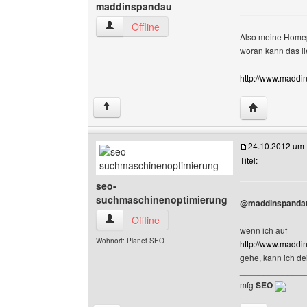
maddinspandau
maddinspandau Benutzer-Profile anzeigen
Offline
Also meine Homepa
woran kann das l
http://www.maddin-
Website dies
↑
24.10.2012 um 
Titel:
seo-
suchmaschinenoptimierung
@maddinspanda
seo-suchmaschinenoptimierung Benutzer-Profi
Offline
wenn ich auf
Wohnort: Planet SEO
http://www.maddin-
gehe, kann ich de
______________
mfg
SEO