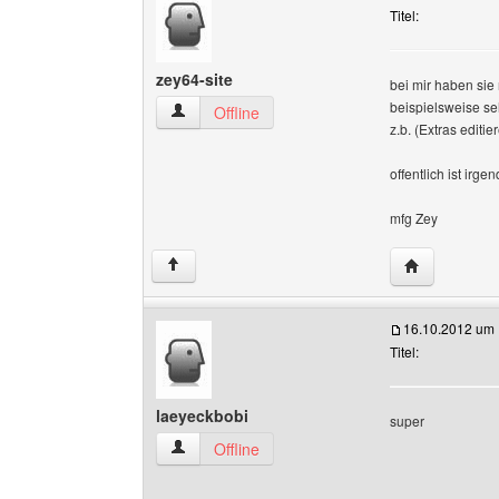
Titel:
zey64-site
bei mir haben sie
beispielsweise seh
zey64-site Benutzer-Profile anzeigen
Offline
z.b. (Extras editi
offentlich ist irg
mfg Zey
Website dies
↑
16.10.2012 um 
Titel:
laeyeckbobi
super
laeyeckbobi Benutzer-Profile anzeigen
Offline