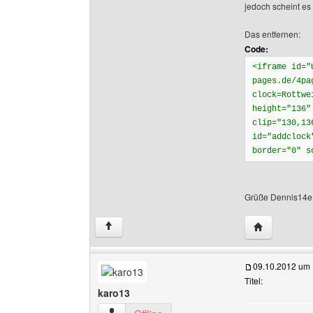
jedoch scheint es 
Das entfernen:
Code:
<iframe id="
pages.de/4pa
clock=Rottwe
height="136"
clip="130,13
id="addclock
border="0" s
Grüße Dennis14e
Website dies
↑
09.10.2012 um 
Titel:
karo13