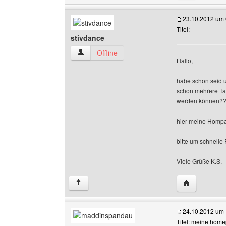
23.10.2012 um 
Titel:
stivdance
stivdance Benutzer-Profile anzeigen
Offline
Hallo,
habe schon seid u
schon mehrere Ta
werden können??
hier meine Homp
bitte um schnelle 
Viele Grüße K.S.
Website dies
↑
24.10.2012 um 
Titel: meine home