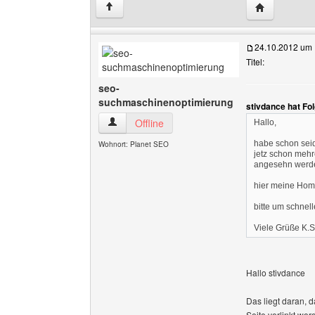
Website dies
↑
24.10.2012 um 
Titel:
seo-
suchmaschinenoptimierung
stivdance hat Fo
seo-suchmaschinenoptimierung Benutzer-Profi
Offline
Hallo,
habe schon seid
Wohnort: Planet SEO
jetz schon meh
angesehn werd
hier meine Ho
bitte um schnell
Viele Grüße K.S
Hallo stivdance
Das liegt daran, d
Seite verlinkt wo