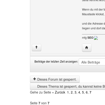
Wenn du mit der M
Maustaste klickst,
und die Adresse di
liegen und dort d
______________
mfg
SEO
Website dies
↑
Beiträge der letzten Zeit anzeigen:
Beiträge
Order
der
by
letzten
Dieses Forum ist gesperrt.
Zeit
Dieses Thema ist gesperrt, du kannst keine B
anzeigen
Gehe zu Seite
« Zurück
1
,
2
,
3
,
4
,
5
,
6
,
7
Seite
7
von
7