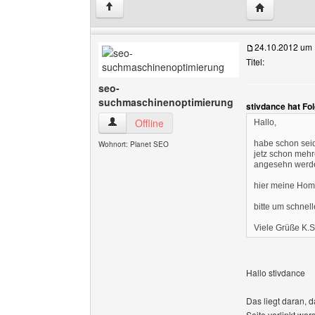
Website dies
↑
24.10.2012 um 
Titel:
seo-
suchmaschinenoptimierung
stivdance hat Fo
seo-suchmaschinenoptimierung Benutzer-Profi
Offline
Hallo,
habe schon seid
Wohnort: Planet SEO
jetz schon meh
angesehn werd
hier meine Ho
bitte um schnell
Viele Grüße K.S
Hallo stivdance
Das liegt daran, d
Seite verlinkt wo