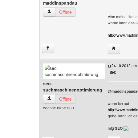
maddinspandau
maddinspandau Benutzer-Profile anzeigen
Offline
Also meine Homepa
woran kann das l
http://www.maddin-
Website dies
↑
24.10.2012 um 
Titel:
seo-
suchmaschinenoptimierung
@maddinspanda
seo-suchmaschinenoptimierung Benutzer-Profi
Offline
wenn ich auf
Wohnort: Planet SEO
http://www.maddin-
gehe, kann ich de
______________
mfg
SEO