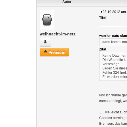
Autor
08.10.2012 um 
Titel:
weihnacht-im-netz
warrior-cats-cla
weihnacht-im-netz Benutzer-Profile anzeigen
dann kommt ma
Zitat:
Premium
Keine Daten e
Die Webseite ka
Vorschläge:
Laden Sie diese
Fehler 324 (ne
Es wurden kein
und ich würde ger
computer liegt, wei
.......vielleicht
Cookies bereinige
Bremsen, das kan