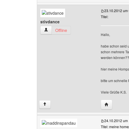
23.10.2012 um 
Titel:
stivdance
stivdance Benutzer-Profile anzeigen
Offline
Hallo,
habe schon seid u
schon mehrere Ta
werden können??
hier meine Homp
bitte um schnelle 
Viele Grüße K.S.
Website dies
↑
24.10.2012 um 
Titel: meine home