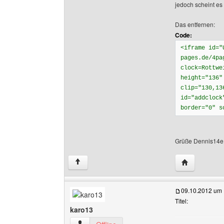
jedoch scheint es 
Das entfernen:
Code:
<iframe id="
pages.de/4pa
clock=Rottwe
height="136"
clip="130,13
id="addclock
border="0" s
Grüße Dennis14e
Website dies
↑
09.10.2012 um 
Titel:
karo13