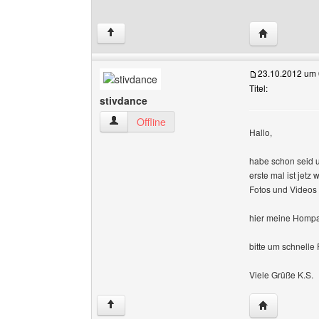
Website dies
↑
23.10.2012 um 
Titel:
stivdance
stivdance Benutzer-Profile anzeigen
Offline
Hallo,
habe schon seid 
erste mal ist jet
Fotos und Videos
hier meine Homp
bitte um schnelle 
Viele Grüße K.S.
Website dies
↑