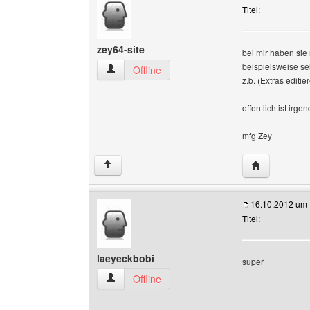
Titel:
zey64-site
bei mir haben sie
beispielsweise seh
zey64-site Benutzer-Profile anzeigen
Offline
z.b. (Extras editi
offentlich ist irg
mfg Zey
Website dies
↑
16.10.2012 um 
Titel:
laeyeckbobi
super
laeyeckbobi Benutzer-Profile anzeigen
Offline