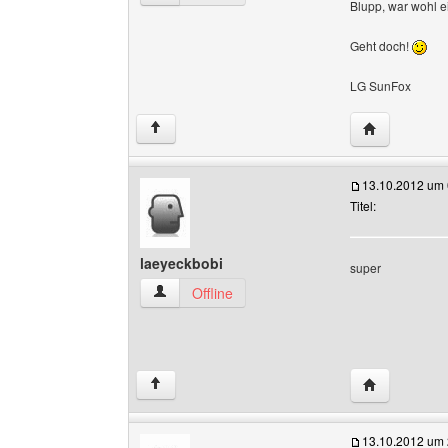
Blupp, war wohl ei
Geht doch!
LG SunFox
Website diese
↑
13.10.2012 um 
Titel:
laeyeckbobi
super
laeyeckbobi Benutzer-Profile anzeigen
Offline
Website dies
↑
13.10.2012 um 