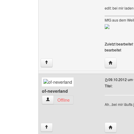
edit: bei mir lade
______________
MfG aus dem Wei
Zuletzt bearbeite
bearbeitet
Website dies
↑
09.10.2012 um 
Titel:
of-neverland
of-neverland Benutzer-Profile anzeigen
Offline
Ah...bei mir läuft
Website dies
↑