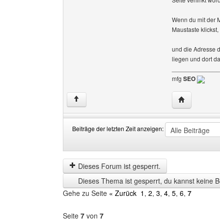
Wenn du mit der M
Maustaste klickst,
und die Adresse di
liegen und dort d
______________
mfg
SEO
Website dies
↑
Beiträge der letzten Zeit anzeigen:
Beiträge
Order
der
by
letzten
Dieses Forum ist gesperrt.
Zeit
Dieses Thema ist gesperrt, du kannst keine B
anzeigen
Gehe zu Seite
« Zurück
1
,
2
,
3
,
4
,
5
,
6
,
7
Seite
7
von
7