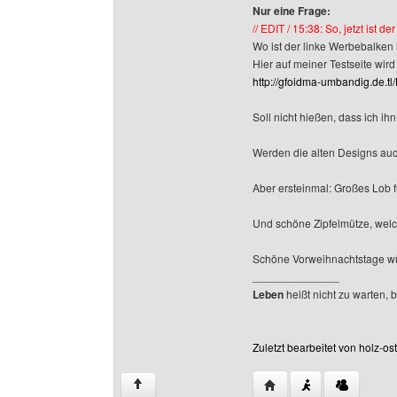
Nur eine Frage:
// EDIT / 15:38: So, jetzt ist 
Wo ist der linke Werbebalke
Hier auf meiner Testseite wird
http://gfoidma-umbandig.de.t
Soll nicht hießen, dass ich ih
Werden die alten Designs auc
Aber ersteinmal: Großes Lob fü
Und schöne Zipfelmütze, welc
Schöne Vorweihnachtstage wü
______________
Leben
heißt nicht zu warten, 
Zuletzt bearbeitet von holz-o
Website dieses Benutze
↑