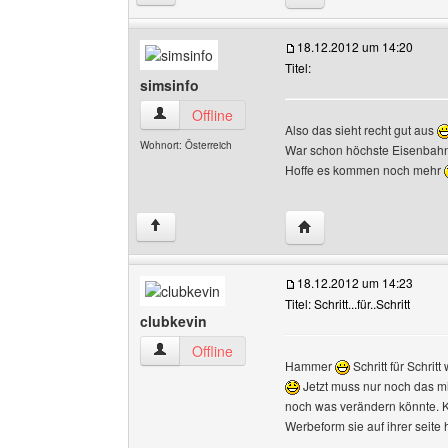
18.12.2012 um 14:20
Titel:
simsinfo
simsinfo Benutzer-Profile anzeigen
Offline
Also das sieht recht gut aus
Wohnort: Österreich
War schon höchste Eisenbahn
Hoffe es kommen noch mehr
Website dieses Benutze
↑
18.12.2012 um 14:23
Titel: Schritt...für..Schritt
clubkevin
clubkevin Benutzer-Profile anzeigen
Offline
Hammer
Schritt für Schri
Jetzt muss nur noch das mi
noch was verändern könnte. K
Werbeform sie auf ihrer seite