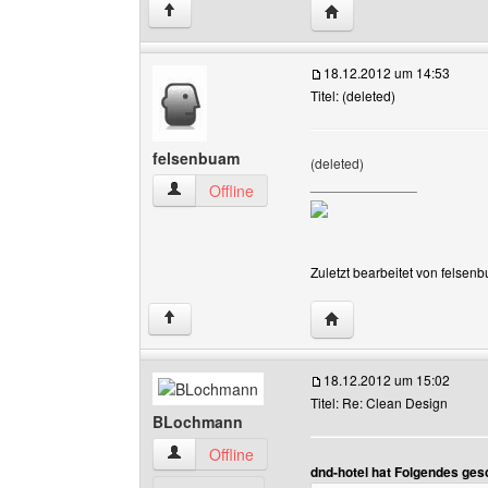
Website dieses Benutze
↑
18.12.2012 um 14:53
Titel: (deleted)
felsenbuam
(deleted)
______________
felsenbuam Benutzer-Profile anzeigen
Offline
Zuletzt bearbeitet von felsen
Website dieses Benutz
↑
18.12.2012 um 15:02
Titel: Re: Clean Design
BLochmann
BLochmann Benutzer-Profile anzeigen
Offline
dnd-hotel hat Folgendes ges