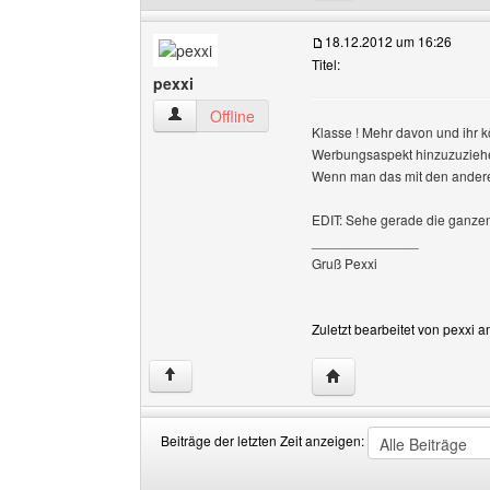
18.12.2012 um 16:26
Titel:
pexxi
pexxi Benutzer-Profile anzeigen
Offline
Klasse ! Mehr davon und ihr 
Werbungsaspekt hinzuzuzieh
Wenn man das mit den anderen
EDIT: Sehe gerade die ganzen 
______________
Gruß Pexxi
Zuletzt bearbeitet von pexxi 
Website dieses Benutze
↑
Beiträge der letzten Zeit anzeigen:
Beiträge
Order