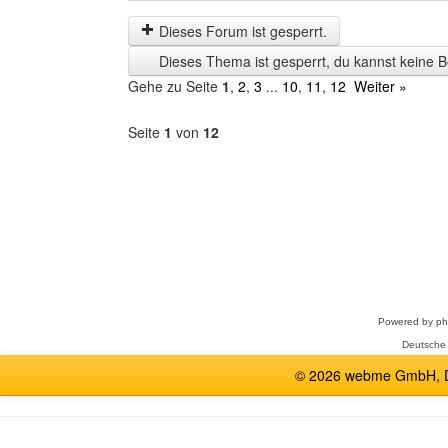
der
by
letzten
Dieses Forum ist gesperrt.
Zeit
Dieses Thema ist gesperrt, du kannst keine B
anzeigen
Gehe zu Seite
1
,
2
,
3
...
10
,
11
,
12
Weiter »
Seite
1
von
12
Forum
auswählen
Powered by
p
Deutsche
© 2026 webme GmbH, De