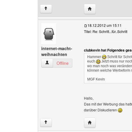
Website dieses Benutze
↑
18.12.2012 um 15:11
Titel: Re: Schritt...für..Schritt
internet-macht-
clubkevin hat Folgendes ges
weihnachten
Hammer
Schritt für Sch
euch
Jetzt muss nur noch
internet-macht-weihnachten Benutzer-Profile 
Offline
wo man noch was verändern 
können welche Werbeform si
MGF Kevin
Hallo,
Das mit der Werbung das hatten
darüber Diskudieren
Website dieses Benutze
↑