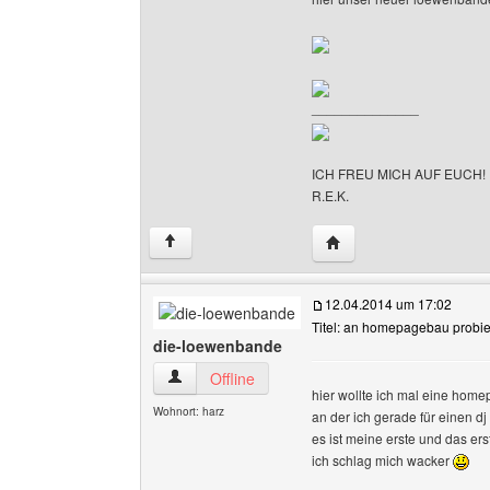
______________
ICH FREU MICH AUF EUCH!
R.E.K.
Website dieses Benutz
↑
12.04.2014 um 17:02
Titel: an homepagebau probie
die-loewenbande
die-loewenbande Benutzer-Profile anzeigen
Offline
hier wollte ich mal eine home
Wohnort: harz
an der ich gerade für einen dj
es ist meine erste und das er
ich schlag mich wacker