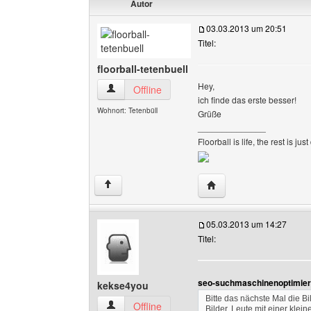
Autor
03.03.2013 um 20:51
Titel:
floorball-tetenbuell
Hey,
floorball-tetenbuell Benutzer-Profile anzeigen
Offline
ich finde das erste besser!
Wohnort: Tetenbüll
Grüße
______________
Floorball is life, the rest is just
Website dieses Benutzer
↑
05.03.2013 um 14:27
Titel:
seo-suchmaschinenoptimier
kekse4you
Bitte das nächste Mal die B
kekse4you Benutzer-Profile anzeigen
Offline
Bilder. Leute mit einer kle