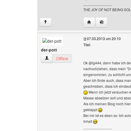
______________
THE JOY OF NOT BEING SO
Website dieses Benutze
↑
07.03.2013 um 20:10
Titel:
der-pott
der-pott Benutzer-Profile anzeigen
Offline
Ok @ig444, dann habe ich dein
nachvollziehen, dass mein "De
eingenommen, zu schlicht und
Aber ich finde auch, dass man
geschrieben, dass ich eindeu
Wenn ich jetzt versuchen w
Masse absetzen soll und absolut
Als ich meinen Blog noch hier
geklappt
Bei mir ist es eben so: Ich sc
Inhalt
______________