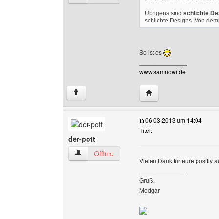
Übrigens sind
schlichte De
schlichte Designs. Von dem
So ist es
______________
www.samnowi.de
Website dieses Benutz
↑
06.03.2013 um 14:04
Titel:
der-pott
der-pott Benutzer-Profile anzeigen
Offline
Vielen Dank für eure positiv a
______________
Gruß,
Modgar