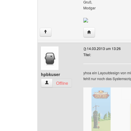
Gruß,
Modgar
Website dieses Benutze
↑
14.03.2013 um 13:26
Titel:
yhoa ein Layoutdesign von mir
hpbkuser
fehlt nur noch das Systemscrip
hpbkuser Benutzer-Profile anzeigen
Offline