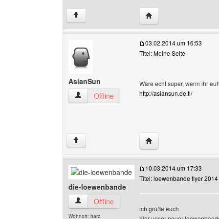
Website dieses Benutz
↑
03.02.2014 um 16:53
Titel: Meine Seite
AsianSun
Wäre echt super, wenn ihr euhc
http://asiansun.de.tl/
AsianSun Benutzer-Profile anzeigen
Offline
Website dieses Benutz
↑
10.03.2014 um 17:33
Titel: loewenbande flyer 2014
die-loewenbande
die-loewenbande Benutzer-Profile anzeigen
Offline
ich grüße euch
Wohnort: harz
hier unser neuer loewenband