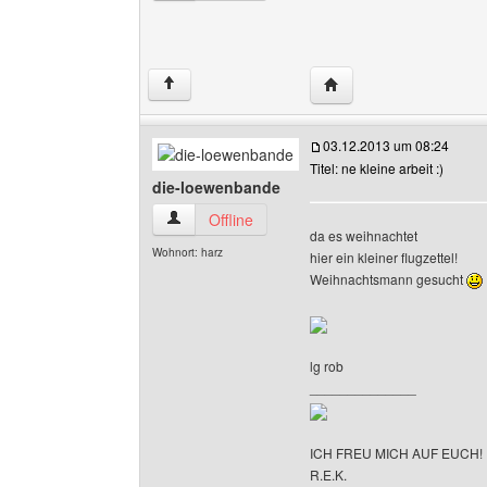
Website dieses Benutze
↑
03.12.2013 um 08:24
Titel: ne kleine arbeit :)
die-loewenbande
die-loewenbande Benutzer-Profile anzeigen
Offline
da es weihnachtet
Wohnort: harz
hier ein kleiner flugzettel!
Weihnachtsmann gesucht
lg rob
______________
ICH FREU MICH AUF EUCH!
R.E.K.