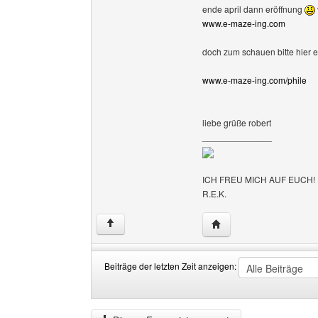
ende april dann eröffnung
www.e-maze-ing.com
doch zum schauen bitte hier 
www.e-maze-ing.com/phile
liebe grüße robert
______________
ICH FREU MICH AUF EUCH!
R.E.K.
Website dieses Benutz
↑
Beiträge der letzten Zeit anzeigen:
Beiträge
Order
der
by
letzten