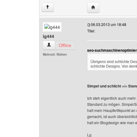
Website dieses Benutze
↑
06.03.2013 um 18:48
Titel:
ig444
ig444 Benutzer-Profile anzeigen
Offline
seo-suchmaschinenoptimier
Wohnort: Rüthen
Übrigens sind schlichte De
schlichte Designs. Von dem
Simpel und schlicht =/= Stan
Ich steh eigentlich auch mehr
Standard zu mögen. Simpel/Schl
halt mein Hauptkritikpunkt an 
gemacht, ist auch übersichtlich
halt ein Blogdesign wie man e
Lg