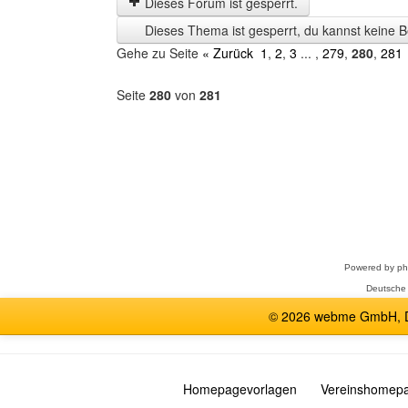
Dieses Forum ist gesperrt.
Zeit
Dieses Thema ist gesperrt, du kannst keine B
anzeigen
Gehe zu Seite
« Zurück
1
,
2
,
3
... ,
279
,
280
,
281
Seite
280
von
281
Forum
auswählen
Powered by
p
Deutsche
© 2026 webme GmbH, De
Homepagevorlagen
Vereinshomep