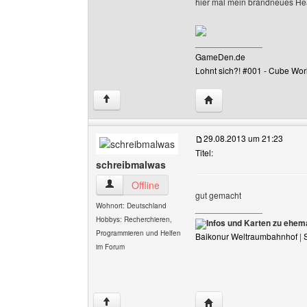
hier mal mein brandneues He
______________
GameDen.de
Lohnt sich?! #001 - Cube Wor
Website dieses Benutz
↑
29.08.2013 um 21:23
Titel:
schreibmalwas
schreibmalwas Benutzer-Profile anzeigen
Offline
gut gemacht
Wohnort: Deutschland
______________
Hobbys: Recherchieren,
Infos und Karten zu ehem
Programmieren und Helfen
Baikonur Weltraumbahnhof
|
im Forum
Website dieses Benutz
↑