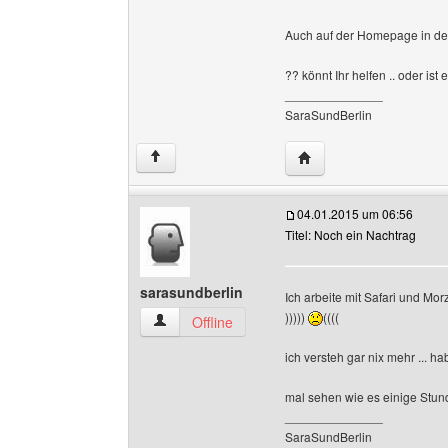
Auch auf der Homepage in de
?? könnt Ihr helfen .. oder ist
______________
SaraSundBerlin
Website dieses Benutze
↑
04.01.2015 um 06:56
Titel: Noch ein Nachtrag
sarasundberlin
Ich arbeite mit Safari und Mor
)))))
((((
sarasundberlin Benutzer-Profile anzeigen
Offline
ich versteh gar nix mehr ... 
mal sehen wie es einige Stun
______________
SaraSundBerlin