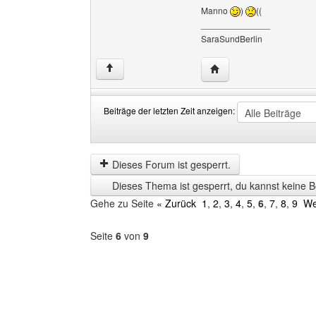
Manno
)
((
______________
SaraSundBerlin
Website dieses Benutze
↑
Beiträge der letzten Zeit anzeigen:
Beiträge
Order
der
by
letzten
Dieses Forum ist gesperrt.
Zeit
Dieses Thema ist gesperrt, du kannst keine B
anzeigen
Gehe zu Seite
« Zurück
1
,
2
,
3
,
4
,
5
,
6
,
7
,
8
,
9
We
Seite
6
von
9