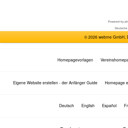
Forum
auswählen
Powered by
p
Deutsche
© 2026 webme GmbH, De
Homepagevorlagen
Vereinshomep
Eigene Website erstellen - der Anfänger Guide
Homepage er
Deutsch
English
Español
Fr