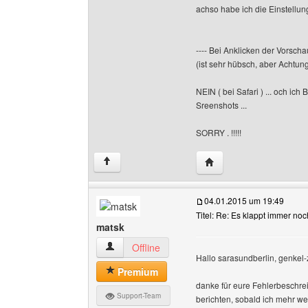
achso habe ich die Einstellun
---- Bei Anklicken der Vorsch
(ist sehr hübsch, aber Achtun
NEIN ( bei Safari ) ... och ich 
Sreenshots ...
SORRY . !!!!!
Website dieses Benutze
↑
04.01.2015 um 19:49
Titel: Re: Es klappt immer noch
matsk
matsk Benutzer-Profile anzeigen
Offline
Hallo sarasundberlin, genkel
Premium
danke für eure Fehlerbeschre
Support-Team
berichten, sobald ich mehr we