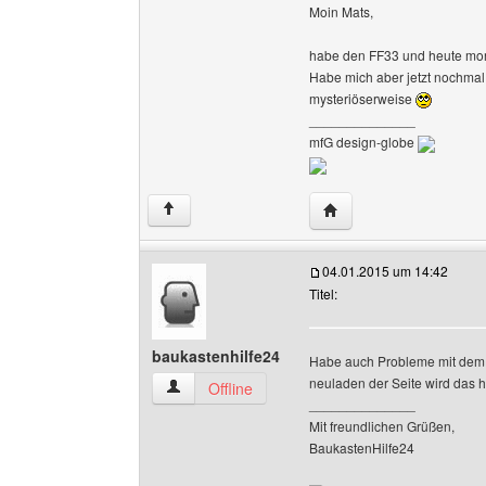
Moin Mats,
habe den FF33 und heute mor
Habe mich aber jetzt nochmal d
mysteriöserweise
______________
mfG design-globe
Website dieses Benutze
↑
04.01.2015 um 14:42
Titel:
baukastenhilfe24
Habe auch Probleme mit dem U
neuladen der Seite wird das h
baukastenhilfe24 Benutzer-Profile anzeigen
Offline
______________
Mit freundlichen Grüßen,
BaukastenHilfe24