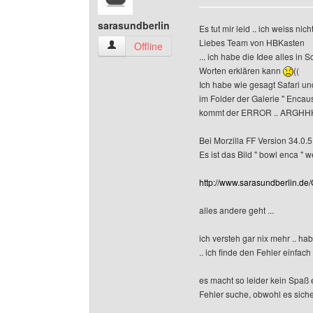
sarasundberlin
Es tut mir leid .. ich weiss nich
Liebes Team von HBKasten
sarasundberlin Benutzer-Profile anzeigen
Offline
... ich habe die Idee alles in
Worten erklären kann
((
Ich habe wie gesagt Safari und
im Folder der Galerie " Encau
kommt der ERROR .. ARGHHH
Bei Morzilla FF Version 34.0.5 
Es ist das Bild " bowl enca 
http://www.sarasundberlin.de/
alles andere geht ...
ich versteh gar nix mehr .. 
.. ich finde den Fehler einfach 
es macht so leider kein Spaß
Fehler suche, obwohl es sicher 