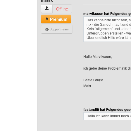
matsk
matsk Benutzer-Profile anzeigen
Offline
marvikcoon hat Folgendes g
Premium
Das kanns bitte nicht sein,
nix - die Sanduhr läuft und 
Kein "allgemein" und keine 
Support-Team
Untergruppen erstellen - was is
Über endlich Hilfe wäre ich
Hallo Marvikcoon,
ich gebe deine Problematik dir
Beste Grüße
Mats
fastandfit hat Folgendes ges
Hallo ich kann immer noch 