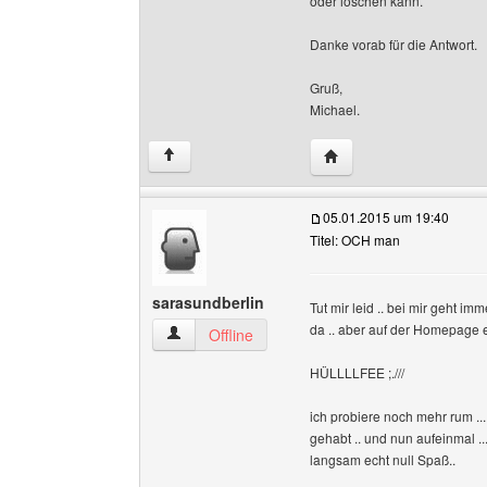
oder löschen kann.
Danke vorab für die Antwort.
Gruß,
Michael.
Website dieses Benutze
↑
05.01.2015 um 19:40
Titel: OCH man
sarasundberlin
Tut mir leid .. bei mir geht im
da .. aber auf der Homepage 
sarasundberlin Benutzer-Profile anzeigen
Offline
HÜLLLLFEE ;.///
ich probiere noch mehr rum ..
gehabt .. und nun aufeinmal .
langsam echt null Spaß..