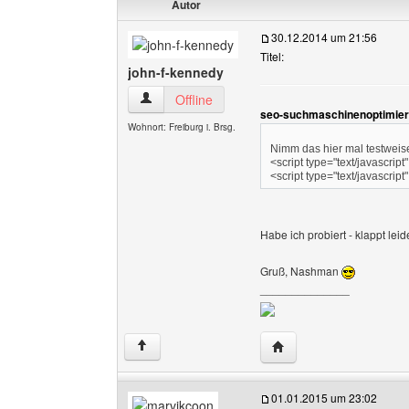
Autor
30.12.2014 um 21:56
Titel:
john-f-kennedy
john-f-kennedy Benutzer-Profile anzeigen
Offline
seo-suchmaschinenoptimier
Wohnort: Freiburg i. Brsg.
Nimm das hier mal testweise
<script type="text/javascrip
<script type="text/javascrip
Habe ich probiert - klappt leide
Gruß, Nashman
______________
Website dieses Benutze
↑
01.01.2015 um 23:02