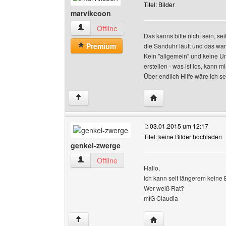
Titel: Bilder
marvikcoon
marvikcoon Benutzer-Profile anzeigen
Offline
Das kanns bitte nicht sein, se
Premium
die Sanduhr läuft und das war
Kein "allgemein" und keine U
erstellen - was ist los, kann mir b
Über endlich Hilfe wäre ich 
Website dieses Benutz
↑
03.01.2015 um 12:17
Titel: keine Bilder hochladen
genkel-zwerge
genkel-zwerge Benutzer-Profile anzeigen
Offline
Hallo,
ich kann seit längerem keine 
Wer weiß Rat?
mfG Claudia
Website dieses Benutz
↑