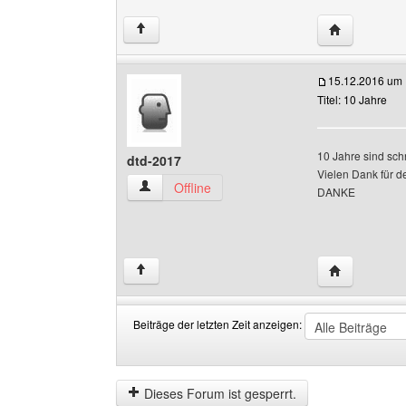
Website dies
↑
15.12.2016 um 
Titel: 10 Jahre
10 Jahre sind sch
dtd-2017
Vielen Dank für d
dtd-2017 Benutzer-Profile anzeigen
Offline
DANKE
Website dies
↑
Beiträge der letzten Zeit anzeigen:
Beiträge
Order
der
by
letzten
Dieses Forum ist gesperrt.