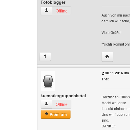
Fotoblogger
Fotoblogger Benutzer-Profile anzeigen
Offline
Auch von mir nacht
dem ich wünsche, 
Viele Grüße!
______________
"Nichts kommt ohn
Website dies
↑
30.11.2016 um 
Titel:
kuenstlergruppebisttal
Herzlichen Glück
Macht weiter so.
kuenstlergruppebisttal Benutzer-Profile anzeig
Offline
Ihr seid einfach 
Premium
Und wir freuen u
sind.
DANKE!!