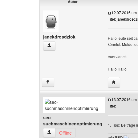
Autor
12.07.2016 um 
Titel: janekdrosdzi
janekdrosdziok
Hallo leute seit 
könntet. Meldet e
janekdrosdziok Benutzer-Profile anzeigen
euer Janek
______________
Hallo Hallo
Website dies
↑
13.07.2016 um 
Titel:
seo-
suchmaschinenoptimierung
1. Tipp: Beiträge
______________
seo-suchmaschinenoptimierung Benutzer-Profi
Offline
mfg
SEO