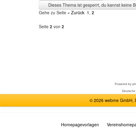
Zeit
Dieses Thema ist gesperrt, du kannst keine B
anzeigen
Gehe zu Seite
« Zurück
1
,
2
Seite
2
von
2
Forum
auswählen
Powered by
p
Deutsche
© 2026 webme GmbH, De
Homepagevorlagen
Vereinshomep