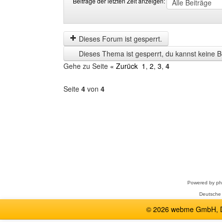
Beiträge der letzten Zeit anzeigen:
Beiträge
Order
der
by
letzten
Dieses Forum ist gesperrt.
Zeit
Dieses Thema ist gesperrt, du kannst keine B
anzeigen
Gehe zu Seite
« Zurück
1
,
2
,
3
,
4
Seite
4
von
4
Forum
auswählen
Powered by
p
Deutsche
© 2026 webme GmbH, De