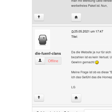
man mit Werbung Geld verdien
werbefreies Paket ist. Nun,
Website dieses Benutz
↑
25.05.2021 um 17:47
Titel:
Da die Website ja nur für sic
die-fuenf-clans
bezahlen ist es kein Verlust. 
die-fuenf-clans Benutzer-Profile anzeigen
Offline
Gewinn gemacht
Meine Frage ist ob es diese 
ich das Gefühl das die Homep
LG
Website dieses Benutze
↑