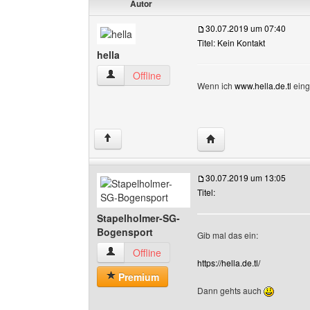
Autor
30.07.2019 um 07:40
Titel: Kein Kontakt
hella
hella Benutzer-Profile anzeigen
Offline
Wenn ich
www.hella.de.tl
eing
Website dieses Benutze
↑
30.07.2019 um 13:05
Titel:
Stapelholmer-SG-
Bogensport
Gib mal das ein:
Stapelholmer-SG-Bogensport Benutzer-Profile
Offline
https://hella.de.tl/
Premium
Dann gehts auch