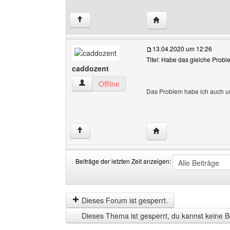
Website dieses Benutz
↑
13.04.2020 um 12:26
Titel: Habe das gleiche Probl
caddozent
caddozent Benutzer-Profile anzeigen
Offline
Das Problem habe ich auch un
Website dieses Benutz
↑
Beiträge der letzten Zeit anzeigen:
Beiträge
Order
der
by
letzten
Dieses Forum ist gesperrt.
Zeit
Dieses Thema ist gesperrt, du kannst keine B
anzeigen