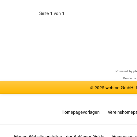
Seite
1
von
1
Forum
auswählen
Powered by
p
Deutsche
© 2026 webme GmbH, De
Homepagevorlagen
Vereinshomep
Eigene Website erstellen - der Anfänger Guide
Homepage er