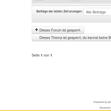
Beiträge der letzten Zeit anzeigen:
Beiträge
Order
der
by
letzten
Dieses Forum ist gesperrt.
Zeit
Dieses Thema ist gesperrt, du kannst keine B
anzeigen
Seite
1
von
1
Forum
auswählen
Powered by
p
Deutsche