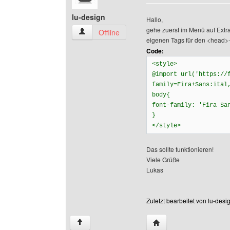
lu-design
Hallo,
gehe zuerst im Menü auf Extra
lu-design Benutzer-Profile anzeigen
Offline
eigenen Tags für den <head>-
Code:
<style>
@import url('https://
family=Fira+Sans:ital
body{
font-family: 'Fira Sa
}
</style>
Das sollte funktionieren!
Viele Grüße
Lukas
Zuletzt bearbeitet von lu-des
Website dieses Benutze
↑