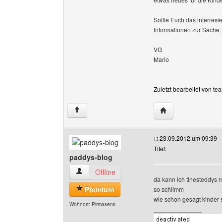
Sollte Euch das interresi
Informationen zur Sache.
VG
Mario
Zuletzt bearbeitet von t
Website dieses Ben
↑
23.09.2012 um 09:39
Titel:
paddys-blog
paddys-blog Benutzer-Profile anzeigen
Offline
da kann ich tinesteddys 
Premium
so schlimm
wie schon gesagt kinder s
Wohnort: Pirmasens
______________