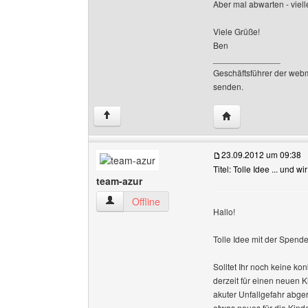
Aber mal abwarten - viel
Viele Grüße!
Ben
______________
Geschäftsführer der web
senden.
Website dieses Be
↑
23.09.2012 um 09:38
Titel: Tolle Idee ... und w
team-azur
team-azur Benutzer-Profile anzeigen
Offline
Hallo!
Tolle Idee mit der Spende
Solltet Ihr noch keine ko
derzeit für einen neuen K
akuter Unfallgefahr abge
etwas neues für die Kind