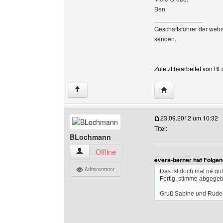
Ben
______________
Geschäftsführer der web
senden.
Zuletzt bearbeitet von B
Website dieses Be
↑
23.09.2012 um 10:32
Titel:
BLochmann
BLochmann Benutzer-Profile anzeigen
Offline
evers-berner hat Folge
Administrator
Das ist doch mal ne gu
Fertig, stimme abgege
Gruß Sabine und Rude