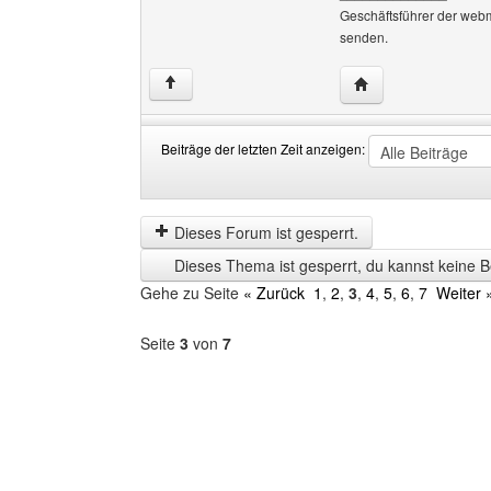
Geschäftsführer der web
senden.
Website dieses Be
↑
Beiträge der letzten Zeit anzeigen:
Beiträge
Order
der
by
letzten
Dieses Forum ist gesperrt.
Zeit
Dieses Thema ist gesperrt, du kannst keine B
anzeigen
Gehe zu Seite
« Zurück
1
,
2
,
3
,
4
,
5
,
6
,
7
Weiter 
Seite
3
von
7
Forum