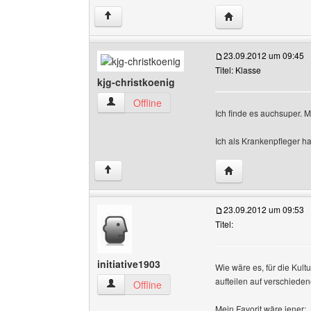
Website dieses Be
↑
23.09.2012 um 09:45
Titel: Klasse
kjg-christkoenig
kjg-christkoenig Benutzer-Profile anzeigen
Offline
Ich finde es auchsuper. M
Ich als Krankenpfleger h
Website dieses Benu
↑
23.09.2012 um 09:53
Titel:
initiative1903
Wie wäre es, für die Kul
aufteilen auf verschiedene
initiative1903 Benutzer-Profile anzeigen
Offline
Mein Favorit wäre jener: