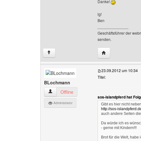
Danke!
lg!
Ben
______________
Geschäftsführer der web
senden.
Website dieses Be
↑
23.09.2012 um 10:34
Titel:
BLochmann
BLochmann Benutzer-Profile anzeigen
Offline
sos-islandpferd hat Fol
Administrator
Gibt es hier nicht nebe
http://sos-islandpferd.de
auch andere Seiten die
Da würde ich es wünsch
- gerne mit Kindern!!!
Brot für die Welt, habe 