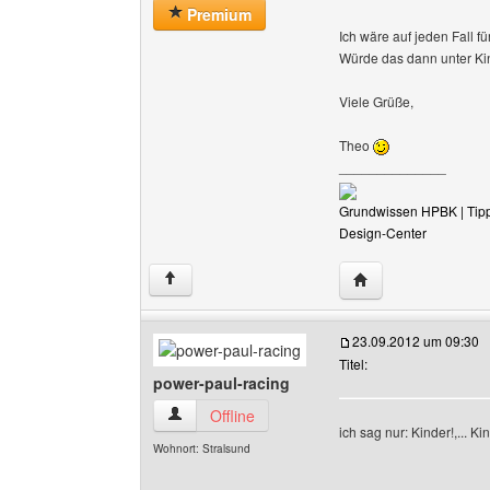
Premium
Ich wäre auf jeden Fall fü
Würde das dann unter Kin
Viele Grüße,
Theo
______________
Grundwissen HPBK
| Tip
Design-Center
Website dieses Ben
↑
23.09.2012 um 09:30
Titel:
power-paul-racing
power-paul-racing Benutzer-Profile anzeigen
Offline
ich sag nur: Kinder!,... Ki
Wohnort: Stralsund