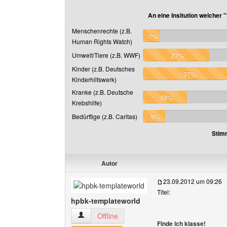
An eine Insitution welcher 
Menschenrechte (z.B.
7%
Human Rights Watch)
Umwelt/Tiere (z.B. WWF)
27%
Kinder (z.B. Deutsches
37%
Kinderhilfswerk)
Kranke (z.B. Deutsche
18%
Krebshilfe)
Bedürftige (z.B. Caritas)
9%
Stim
Autor
23.09.2012 um 09:26
Titel:
hpbk-templateworld
hpbk-templateworld Benutzer-Profile anzeigen
Offline
Finde ich klasse!