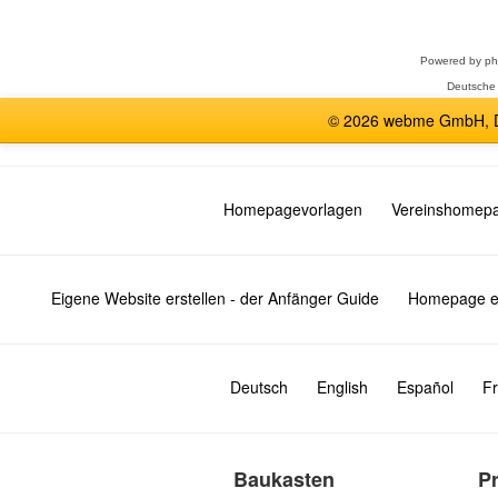
auswählen
Powered by
p
Deutsche
© 2026 webme GmbH, De
Homepagevorlagen
Vereinshomep
Eigene Website erstellen - der Anfänger Guide
Homepage er
Deutsch
English
Español
Fr
Baukasten
P