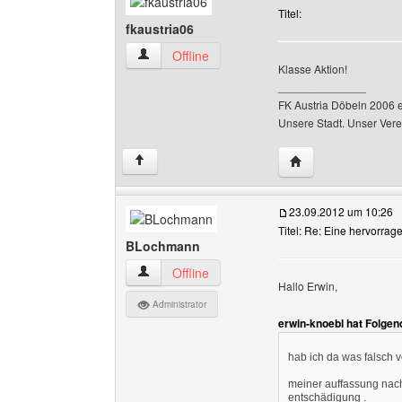
Titel:
fkaustria06
fkaustria06 Benutzer-Profile anzeigen
Offline
Klasse Aktion!
______________
FK Austria Döbeln 2006 e
Unsere Stadt. Unser Vere
Website dieses Ben
↑
23.09.2012 um 10:26
Titel: Re: Eine hervorrag
BLochmann
BLochmann Benutzer-Profile anzeigen
Offline
Hallo Erwin,
Administrator
erwin-knoebl hat Folgen
hab ich da was falsch 
meiner auffassung nac
entschädigung .