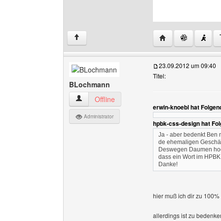
Website dieses Ben
↑
23.09.2012 um 09:40
Titel:
BLochmann
BLochmann Benutzer-Profile anzeigen
Offline
erwin-knoebl hat Folgen
Administrator
hpbk-css-design hat Fo
Ja - aber bedenkt Ben 
de ehemaligen Geschäf
Deswegen Daumen hoch d
dass ein Wort im HPBK w
Danke!
hier muß ich dir zu 100%
allerdings ist zu bedenke