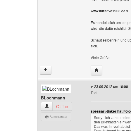
www.initiative1903.de.tl
Es handelt sich um ein pr
wird, die dafür reichlich 
Schaut selber rein und ü
sich.
Viele Grüße
Website dieses Benu
↑
23.09.2012 um 10:00
Titel:
BLochmann
BLochmann Benutzer-Profile anzeigen
Offline
spessart-tinker hat Fol
Administrator
Sorry - ich zahle mein
den Briefkasten einwer
Das was Ihr vorhabt ist