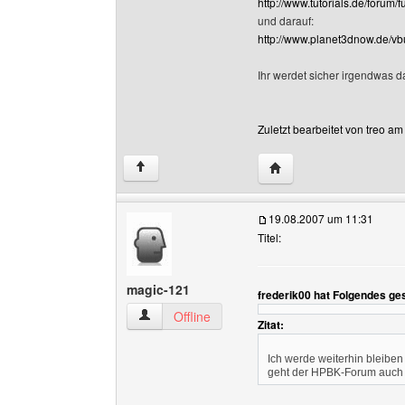
http://www.tutorials.de/forum
und darauf:
http://www.planet3dnow.de/vbu
Ihr werdet sicher irgendwas d
Zuletzt bearbeitet von treo a
Website dieses Benutze
↑
19.08.2007 um 11:31
Titel:
magic-121
frederik00 hat Folgendes ge
magic-121 Benutzer-Profile anzeigen
Offline
Zitat:
Ich werde weiterhin bleiben 
geht der HPBK-Forum auch n