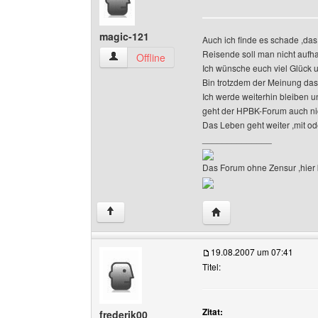
magic-121
Auch ich finde es schade ,da
Reisende soll man nicht aufha
magic-121 Benutzer-Profile anzeigen
Offline
Ich wünsche euch viel Glück un
Bin trotzdem der Meinung das 
Ich werde weiterhin bleiben un
geht der HPBK-Forum auch nic
Das Leben geht weiter ,mit o
______________
Das Forum ohne Zensur ,hier k
Website dieses Benutz
↑
19.08.2007 um 07:41
Titel:
Zitat:
frederik00