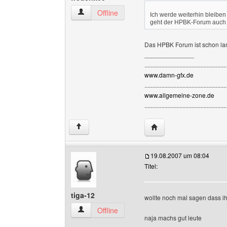
frederik00 Benutzer-Profile anzeigen
Offline
Ich werde weiterhin bleiben 
geht der HPBK-Forum auch n
Das HPBK Forum ist schon la
______________
......................................................
www.damn-gfx.de
......................................................
www.allgemeine-zone.de
......................................................
Website dieses Benutze
↑
19.08.2007 um 08:04
Titel:
tiga-12
wollte noch mal sagen dass ihr 
tiga-12 Benutzer-Profile anzeigen
Offline
naja machs gut leute