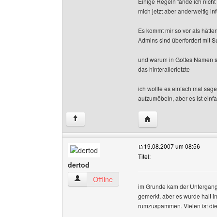
Einige Regeln fände ich nicht
mich jetzt aber anderweitig in
Es kommt mir so vor als hätt
Admins sind überfordert mit S
und warum in Gottes Namen so
das hinterallerletzte
ich wollte es einfach mal sa
aufzumöbeln, aber es ist einf
Website dieses Benutze
↑
19.08.2007 um 08:56
Titel:
dertod
dertod Benutzer-Profile anzeigen
Offline
im Grunde kam der Untergang 
gemerkt, aber es wurde halt i
rumzuspammen. Vielen ist die
______________