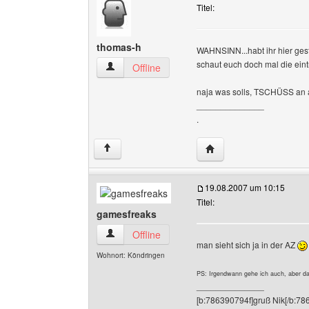
Titel:
thomas-h
WAHNSINN...habt ihr hier gest
schaut euch doch mal die eint
thomas-h Benutzer-Profile anzeigen
Offline
naja was solls, TSCHÜSS an a
______________
.
Website dieses Benutz
↑
19.08.2007 um 10:15
Titel:
gamesfreaks
gamesfreaks Benutzer-Profile anzeigen
Offline
man sieht sich ja in der AZ
Wohnort: Köndringen
PS: Irgendwann gehe ich auch, aber d
______________
[b:786390794f]gruß Nik[/b:78