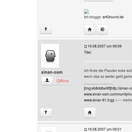
Ich blogge:
artGround.de
Website dieses Benutze
↑
19.08.2007 um 09:09
Titel:
ich finde die Plauder ecke sol
sinan-osm
wenn das so weiter geht gehe
sinan-osm Benutzer-Profile anzeigen
Offline
______________
[img:eb8ddbe9ff]http://sinan-o
www.sinan-osm.communityhos
www.sinan-61.tr.gg
<---- meine
Website dieses Benutz
↑
19.08.2007 um 09:21