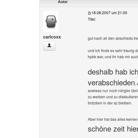
Autor
18.08.2007 um 21:05
Titel:
carlcoxx
gut nach all den abschieds tr
carlcoxx Benutzer-Profile anzeigen
und ich finde es sehr traurig d
hpbk war, und ihr hab mir auch
deshalb hab ic
verabschieden
,
sowieso nur noch nörgler übri
zu werben und zu disskutieren
trotzdem in der az bleiben.
Aber hier hat das alles keine
schöne zeit hier