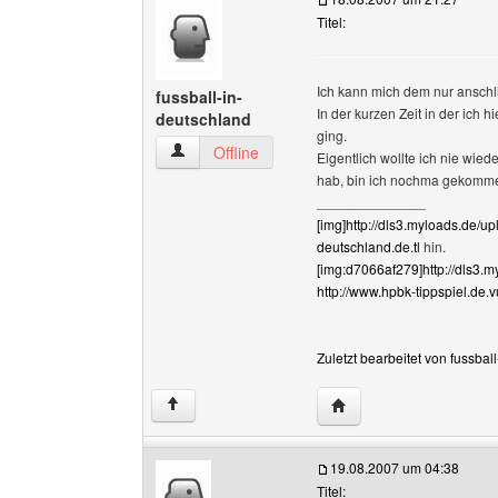
Titel:
Ich kann mich dem nur anschl
fussball-in-
In der kurzen Zeit in der ich h
deutschland
ging.
fussball-in-deutschland Benutzer-Profile anzei
Offline
Eigentlich wollte ich nie wie
hab, bin ich nochma gekomm
______________
[img]http://dls3.myloads.de/u
deutschland.de.tl
hin.
[img:d7066af279]http://dls3.
http://www.hpbk-tippspiel.de.v
Zuletzt bearbeitet von fussba
Website dieses Benutze
↑
19.08.2007 um 04:38
Titel: