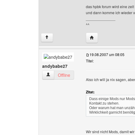
das hpbk forum wird eine zeit
und dann komme ich wieder 
______________
^^
Website dieses Benutze
↑
19.08.2007 um 08:05
Titel:
andybabe27
andybabe27 Benutzer-Profile anzeigen
Offline
Also ich will ja nix sagen, ab
Zitat:
Dass einige Mods nur Mods 
Kontakt zu stehen.
Oder warum hat man unzähli
Wirklichkeit garnicht benöti
Wir sind nicht Mods, damit wi