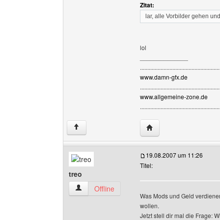
Zitat:
lar, alle Vorbilder gehen un
lol
______________
......................................................
www.damn-gfx.de
......................................................
www.allgemeine-zone.de
......................................................
Website dieses Benutze
↑
19.08.2007 um 11:26
Titel:
treo
treo Benutzer-Profile anzeigen
Offline
Was Mods und Geld verdienen 
wollen.
Jetzt stell dir mal die Frage