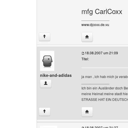
mfg CarlCoxx
______________
www.djcoxx.de.vu
Website dieses Benutze
↑
18.08.2007 um 21:09
Titel:
nike-and-adidas
ja man , ich hab mich ja verab
______________
nike-and-adidas Benutzer-Profile anzeigen
Ich bin ein Ausländer doch Be
meine Heimat meine stadt hi
STRASSE HAT EIN DEUTSC
Website dieses Benutze
↑
18.08.2007 um 21:27