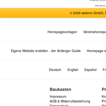
Powered by
p
Deutsche
© 2026 webme GmbH, De
Homepagevorlagen
Vereinshomep
Eigene Website erstellen - der Anfänger Guide
Homepage er
Deutsch
English
Español
Fr
Baukasten
P
Impressum
Ko
AGB & Widerrufsbelehrung
Pri
Datenschutz
St