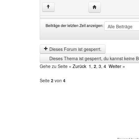
Website dieses Benutz
↑
Beiträge der letzten Zeit anzeigen:
Beiträge
Order
der
by
letzten
Dieses Forum ist gesperrt.
Zeit
Dieses Thema ist gesperrt, du kannst keine B
anzeigen
Gehe zu Seite
« Zurück
1
,
2
,
3
,
4
Weiter »
Seite
2
von
4
Forum
auswählen