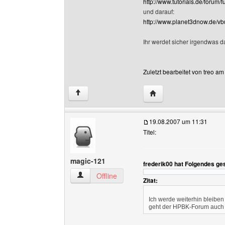
http://www.tutorials.de/forum
und darauf:
http://www.planet3dnow.de/vbu
Ihr werdet sicher irgendwas d
Zuletzt bearbeitet von treo a
Website dieses Benutze
↑
19.08.2007 um 11:31
Titel:
magic-121
frederik00 hat Folgendes ge
magic-121 Benutzer-Profile anzeigen
Offline
Zitat:
Ich werde weiterhin bleiben 
geht der HPBK-Forum auch n