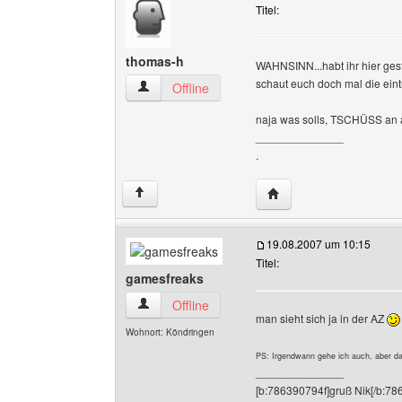
Titel:
thomas-h
WAHNSINN...habt ihr hier gest
schaut euch doch mal die eint
thomas-h Benutzer-Profile anzeigen
Offline
naja was solls, TSCHÜSS an a
______________
.
Website dieses Benutz
↑
19.08.2007 um 10:15
Titel:
gamesfreaks
gamesfreaks Benutzer-Profile anzeigen
Offline
man sieht sich ja in der AZ
Wohnort: Köndringen
PS: Irgendwann gehe ich auch, aber d
______________
[b:786390794f]gruß Nik[/b:78