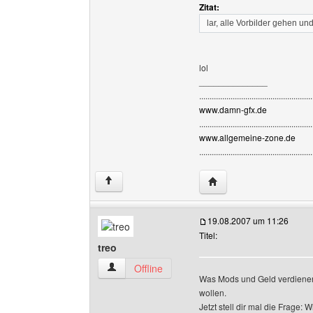
Zitat:
lar, alle Vorbilder gehen un
lol
______________
......................................................
www.damn-gfx.de
......................................................
www.allgemeine-zone.de
......................................................
Website dieses Benutze
↑
19.08.2007 um 11:26
Titel:
treo
treo Benutzer-Profile anzeigen
Offline
Was Mods und Geld verdienen 
wollen.
Jetzt stell dir mal die Frage