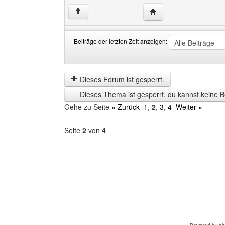
Website dieses Benutz
↑
Beiträge der letzten Zeit anzeigen:
Beiträge
Order
der
by
letzten
Dieses Forum ist gesperrt.
Zeit
Dieses Thema ist gesperrt, du kannst keine B
anzeigen
Gehe zu Seite
« Zurück
1
,
2
,
3
,
4
Weiter »
Seite
2
von
4
Forum
auswählen