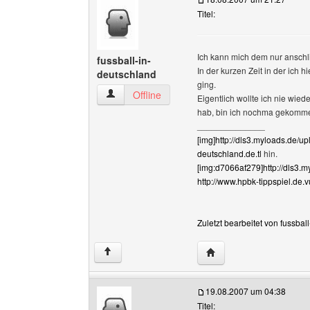
Titel:
Ich kann mich dem nur anschl
fussball-in-
In der kurzen Zeit in der ich h
deutschland
ging.
fussball-in-deutschland Benutzer-Profile anzei
Offline
Eigentlich wollte ich nie wie
hab, bin ich nochma gekomm
______________
[img]http://dls3.myloads.de/u
deutschland.de.tl
hin.
[img:d7066af279]http://dls3.
http://www.hpbk-tippspiel.de.v
Zuletzt bearbeitet von fussba
Website dieses Benutze
↑
19.08.2007 um 04:38
Titel: