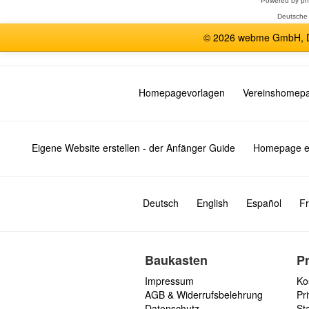
Powered by
p
Deutsche
© 2026 webme GmbH, De
Homepagevorlagen
Vereinshomep
Eigene Website erstellen - der Anfänger Guide
Homepage er
Deutsch
English
Español
Fr
Baukasten
P
Impressum
Ko
AGB & Widerrufsbelehrung
Pri
Datenschutz
St