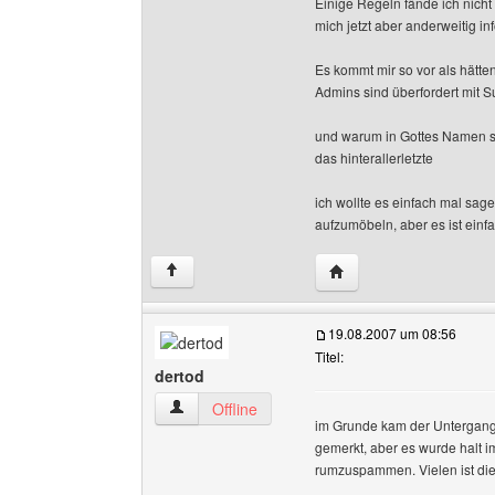
Einige Regeln fände ich nicht
mich jetzt aber anderweitig in
Es kommt mir so vor als hätt
Admins sind überfordert mit S
und warum in Gottes Namen so
das hinterallerletzte
ich wollte es einfach mal sa
aufzumöbeln, aber es ist einf
Website dieses Benutze
↑
19.08.2007 um 08:56
Titel:
dertod
dertod Benutzer-Profile anzeigen
Offline
im Grunde kam der Untergang 
gemerkt, aber es wurde halt i
rumzuspammen. Vielen ist die
______________