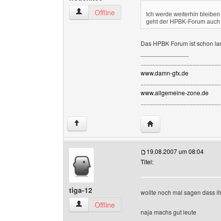
frederik00 Benutzer-Profile anzeigen
Offline
Ich werde weiterhin bleiben 
geht der HPBK-Forum auch n
Das HPBK Forum ist schon la
______________
......................................................
www.damn-gfx.de
......................................................
www.allgemeine-zone.de
......................................................
Website dieses Benutze
↑
19.08.2007 um 08:04
Titel:
tiga-12
wollte noch mal sagen dass ihr 
tiga-12 Benutzer-Profile anzeigen
Offline
naja machs gut leute