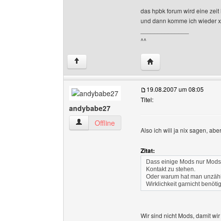
das hpbk forum wird eine zeit
und dann komme ich wieder 
______________
^^
Website dieses Benutze
↑
19.08.2007 um 08:05
Titel:
andybabe27
andybabe27 Benutzer-Profile anzeigen
Offline
Also ich will ja nix sagen, ab
Zitat:
Dass einige Mods nur Mods 
Kontakt zu stehen.
Oder warum hat man unzähli
Wirklichkeit garnicht benöti
Wir sind nicht Mods, damit wi