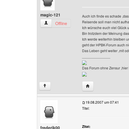
magic-121
Auch ich finde es schade ,da
Reisende soll man nicht aufha
magic-121 Benutzer-Profile anzeigen
Offline
Ich wünsche euch viel Glück un
Bin trotzdem der Meinung das 
Ich werde weiterhin bleiben un
geht der HPBK-Forum auch nic
Das Leben geht weiter ,mit o
______________
Das Forum ohne Zensur ,hier k
Website dieses Benutz
↑
19.08.2007 um 07:41
Titel:
Zitat:
frederik00