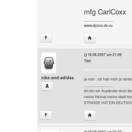
mfg CarlCoxx
______________
www.djcoxx.de.vu
Website dieses Benutze
↑
18.08.2007 um 21:09
Titel:
nike-and-adidas
ja man , ich hab mich ja verab
______________
nike-and-adidas Benutzer-Profile anzeigen
Ich bin ein Ausländer doch Be
meine Heimat meine stadt hi
STRASSE HAT EIN DEUTSC
Website dieses Benutze
↑
18.08.2007 um 21:27