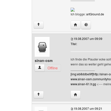
Ich blogge:
artGround.de
Website dieses Benutze
↑
19.08.2007 um 09:09
Titel:
ich finde die Plauder ecke sol
sinan-osm
wenn das so weiter geht gehe
sinan-osm Benutzer-Profile anzeigen
Offline
______________
[img:eb8ddbe9ff]http://sinan-o
www.sinan-osm.communityhos
www.sinan-61.tr.gg
<---- meine
Website dieses Benutz
↑
19.08.2007 um 09:21