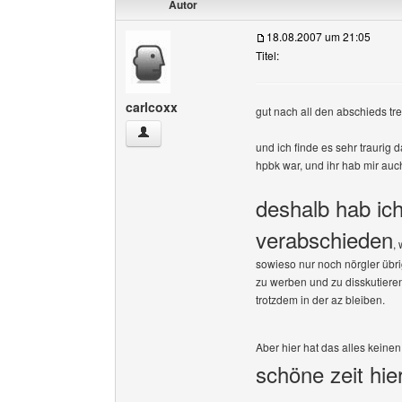
Autor
18.08.2007 um 21:05
Titel:
carlcoxx
gut nach all den abschieds tr
carlcoxx Benutzer-Profile anzeigen
und ich finde es sehr traurig d
hpbk war, und ihr hab mir auch
deshalb hab ic
verabschieden
,
sowieso nur noch nörgler übri
zu werben und zu disskutieren
trotzdem in der az bleiben.
Aber hier hat das alles keine
schöne zeit hier