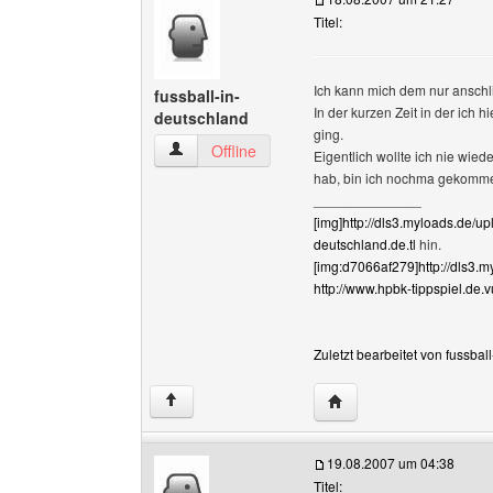
Titel:
Ich kann mich dem nur anschl
fussball-in-
In der kurzen Zeit in der ich h
deutschland
ging.
fussball-in-deutschland Benutzer-Profile anzei
Offline
Eigentlich wollte ich nie wie
hab, bin ich nochma gekomm
______________
[img]http://dls3.myloads.de/u
deutschland.de.tl
hin.
[img:d7066af279]http://dls3.
http://www.hpbk-tippspiel.de.v
Zuletzt bearbeitet von fussba
Website dieses Benutze
↑
19.08.2007 um 04:38
Titel: