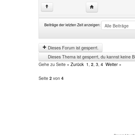
Website dieses Benutz
↑
Beiträge der letzten Zeit anzeigen:
Beiträge
Order
der
by
letzten
Dieses Forum ist gesperrt.
Zeit
Dieses Thema ist gesperrt, du kannst keine B
anzeigen
Gehe zu Seite
« Zurück
1
,
2
,
3
,
4
Weiter »
Seite
2
von
4
Forum
auswählen