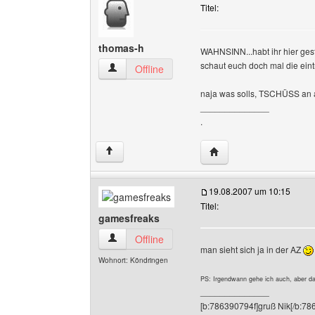
Titel:
thomas-h
WAHNSINN...habt ihr hier gest
schaut euch doch mal die eint
thomas-h Benutzer-Profile anzeigen
Offline
naja was solls, TSCHÜSS an a
______________
.
Website dieses Benutz
↑
19.08.2007 um 10:15
Titel:
gamesfreaks
gamesfreaks Benutzer-Profile anzeigen
Offline
man sieht sich ja in der AZ
Wohnort: Köndringen
PS: Irgendwann gehe ich auch, aber d
______________
[b:786390794f]gruß Nik[/b:78