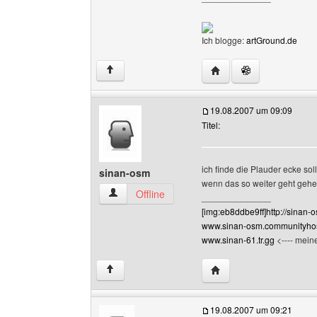
Ich blogge:
artGround.de
Website dieses Benutze
↑
19.08.2007 um 09:09
Titel:
ich finde die Plauder ecke sol
sinan-osm
wenn das so weiter geht gehe
sinan-osm Benutzer-Profile anzeigen
Offline
______________
[img:eb8ddbe9ff]http://sinan-o
www.sinan-osm.communityhos
www.sinan-61.tr.gg
<---- meine
Website dieses Benutz
↑
19.08.2007 um 09:21