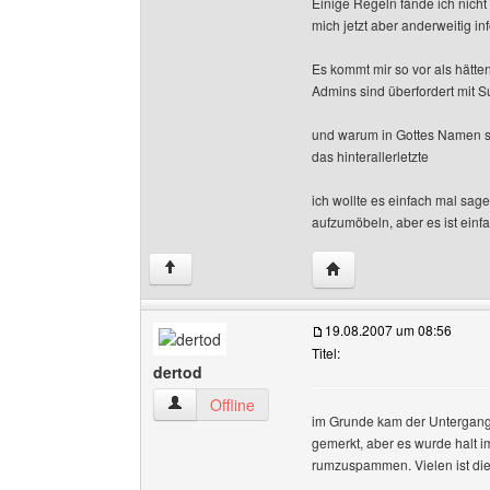
Einige Regeln fände ich nicht
mich jetzt aber anderweitig in
Es kommt mir so vor als hätt
Admins sind überfordert mit S
und warum in Gottes Namen so
das hinterallerletzte
ich wollte es einfach mal sa
aufzumöbeln, aber es ist einf
Website dieses Benutze
↑
19.08.2007 um 08:56
Titel:
dertod
dertod Benutzer-Profile anzeigen
Offline
im Grunde kam der Untergang 
gemerkt, aber es wurde halt i
rumzuspammen. Vielen ist die
______________