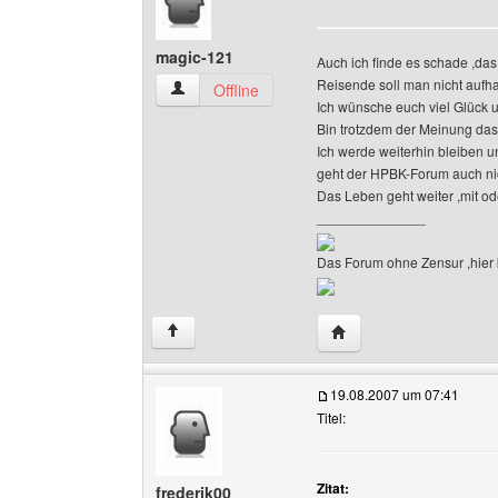
magic-121
Auch ich finde es schade ,da
Reisende soll man nicht aufha
magic-121 Benutzer-Profile anzeigen
Offline
Ich wünsche euch viel Glück un
Bin trotzdem der Meinung das 
Ich werde weiterhin bleiben un
geht der HPBK-Forum auch nic
Das Leben geht weiter ,mit o
______________
Das Forum ohne Zensur ,hier k
Website dieses Benutz
↑
19.08.2007 um 07:41
Titel:
Zitat:
frederik00