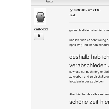
Autor
18.08.2007 um 21:05
Titel:
carlcoxx
gut nach all den abschieds tr
carlcoxx Benutzer-Profile anzeigen
und ich finde es sehr traurig d
hpbk war, und ihr hab mir auch
deshalb hab ic
verabschieden
,
sowieso nur noch nörgler übri
zu werben und zu disskutieren
trotzdem in der az bleiben.
Aber hier hat das alles keine
schöne zeit hier