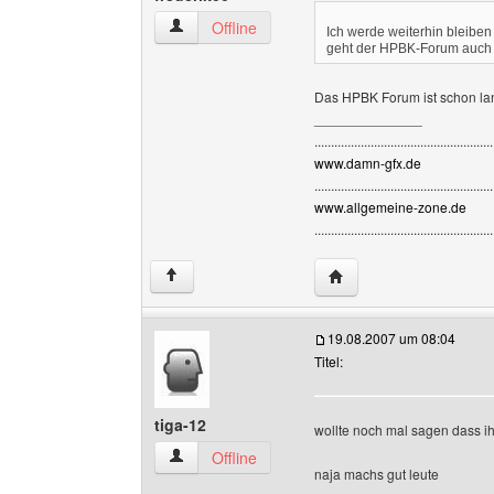
frederik00 Benutzer-Profile anzeigen
Offline
Ich werde weiterhin bleiben 
geht der HPBK-Forum auch n
Das HPBK Forum ist schon la
______________
......................................................
www.damn-gfx.de
......................................................
www.allgemeine-zone.de
......................................................
Website dieses Benutze
↑
19.08.2007 um 08:04
Titel:
tiga-12
wollte noch mal sagen dass ihr 
tiga-12 Benutzer-Profile anzeigen
Offline
naja machs gut leute