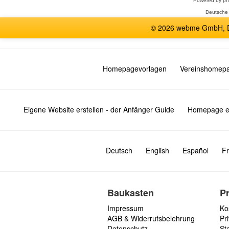
Powered by
p
Deutsche
© 2026 webme GmbH, De
Homepagevorlagen
Vereinshomep
Eigene Website erstellen - der Anfänger Guide
Homepage er
Deutsch
English
Español
Fr
Baukasten
P
Impressum
Ko
AGB & Widerrufsbelehrung
Pri
Datenschutz
St