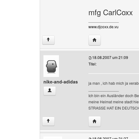
mfg CarlCoxx
______________
www.djcoxx.de.vu
Website dieses Benutze
↑
18.08.2007 um 21:09
Titel:
nike-and-adidas
ja man , ich hab mich ja verab
______________
nike-and-adidas Benutzer-Profile anzeigen
Ich bin ein Ausländer doch Be
meine Heimat meine stadt hi
STRASSE HAT EIN DEUTSC
Website dieses Benutze
↑
18.08.2007 um 21:27