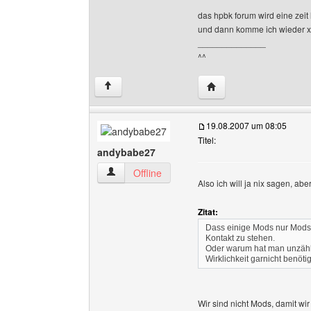
das hpbk forum wird eine zeit
und dann komme ich wieder 
______________
^^
Website dieses Benutze
↑
19.08.2007 um 08:05
Titel:
andybabe27
andybabe27 Benutzer-Profile anzeigen
Offline
Also ich will ja nix sagen, ab
Zitat:
Dass einige Mods nur Mods 
Kontakt zu stehen.
Oder warum hat man unzähli
Wirklichkeit garnicht benöti
Wir sind nicht Mods, damit wi