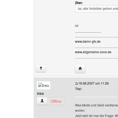
Zitat:
lar, alle Vorbilder gehen un
lol
______________
......................................................
www.damn-gfx.de
......................................................
www.allgemeine-zone.de
......................................................
Website dieses Benutze
↑
19.08.2007 um 11:26
Titel:
treo
treo Benutzer-Profile anzeigen
Offline
Was Mods und Geld verdienen 
wollen.
Jetzt stell dir mal die Frage