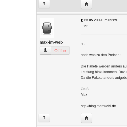
Website dieses Benutze
↑
23.05.2009 um 09:29
Titel:
max-im-web
hi,
max-im-web Benutzer-Profile anzeigen
Offline
noch was zu den Preisen:
Die Pakete werden anders auf
Leistung hinzukommen. Dazu b
Da die Pakete anders aufgebau
Gruß,
Max
______________
http://blog.mamuehi.de
Website dieses Benutz
↑