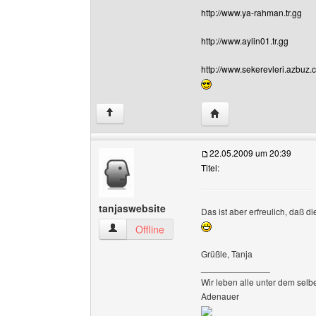
http://www.ya-rahman.tr.gg
http://www.aylin01.tr.gg
http://www.sekerevleri.azbuz
Website dieses Benutz
↑
22.05.2009 um 20:39
Titel:
tanjaswebsite
Das ist aber erfreulich, daß d
tanjaswebsite Benutzer-Profile anzeigen
Offline
Grüßle, Tanja
______________
Wir leben alle unter dem selb
Adenauer