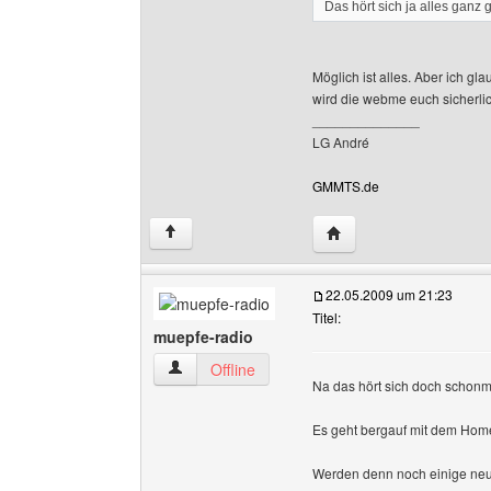
Das hört sich ja alles ganz
Möglich ist alles. Aber ich gla
wird die webme euch sicherli
______________
LG André
GMMTS.de
Website dieses Benutz
↑
22.05.2009 um 21:23
Titel:
muepfe-radio
muepfe-radio Benutzer-Profile anzeigen
Offline
Na das hört sich doch schonm
Es geht bergauf mit dem Ho
Werden denn noch einige ne