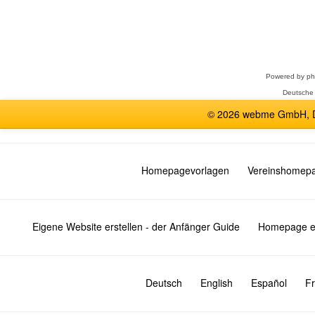
Forum
auswählen
Powered by
p
Deutsche
© 2026 webme GmbH, De
Homepagevorlagen
Vereinshomep
Eigene Website erstellen - der Anfänger Guide
Homepage er
Deutsch
English
Español
Fr