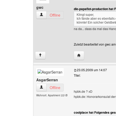
gwc
die-papafiot-production hat
gwc Benutzer-Profile anzeigen
Offline
Klingt super,
Ich fände aber es ebenfall
könnte! Ein solcher Geldbet
na da... dass da mal das Hand
Zuletzt bearbeitet von gwc am
Website dieses Benutz
↑
23.05.2009 um 14:07
Titel:
AsgarSerran
AsgarSerran Benutzer-Profile anzeigen
Offline
hpbk.de ? xD
Wohnort: Apartment 221B
hpbk.de: Honorarkonsulat der
coolplace hat Folgendes ges