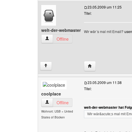
23.05.2009 um 11:25
Titel:
welt-der-webmaster
Wir wär´s mal mit Email?
use
welt-der-webmaster Benutzer-Profile anzeigen
Offline
Website dieses Benutze
↑
23.05.2009 um 11:38
Titel:
coolplace
coolplace Benutzer-Profile anzeigen
Offline
welt-der-webmaster hat Fol
Wohnort: USB = United
Wir wär&acute;s mal mit Em
States of Bücken