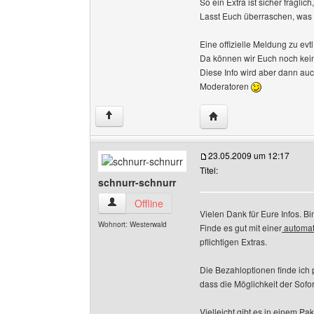
So ein Extra ist sicher fraglic
Lasst Euch überraschen, was
Eine offizielle Meldung zu evt
Da können wir Euch noch kein
Diese Info wird aber dann auc
Moderatoren
Website dieses Benutze
↑
23.05.2009 um 12:17
Titel:
schnurr-schnurr
schnurr-schnurr Benutzer-Profile anzeigen
Offline
Vielen Dank für Eure Infos. B
Wohnort: Westerwald
Finde es gut mit einer
automat
pflichtigen Extras.
Die Bezahloptionen finde ich 
dass die Möglichkeit der Sofo
Vielleicht gibt es in einem P