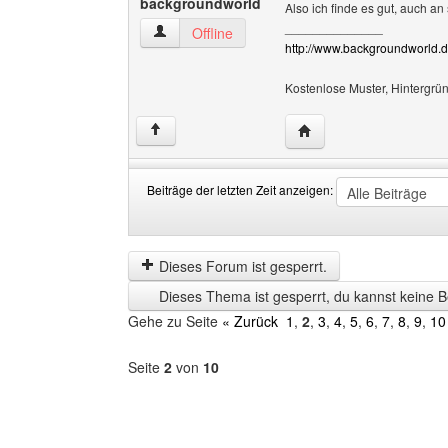
backgroundworld
Also ich finde es gut, auch a
______________
backgroundworld Benutzer-Profile anzeigen
Offline
http://www.backgroundworld.de
Kostenlose Muster, Hintergrün
Website dieses Benutz
↑
Beiträge der letzten Zeit anzeigen:
Beiträge
Order
der
by
letzten
Dieses Forum ist gesperrt.
Zeit
Dieses Thema ist gesperrt, du kannst keine B
anzeigen
Gehe zu Seite
« Zurück
1
,
2
,
3
,
4
,
5
,
6
,
7
,
8
,
9
,
10
Seite
2
von
10