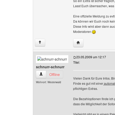
So ein Extra ist sicher fraglic
Lasst Euch überraschen, was
Eine offizielle Meldung zu evt
Da können wir Euch noch kein
Diese Info wird aber dann auc
Moderatoren
Website dieses Benutze
↑
23.05.2009 um 12:17
Titel:
schnurr-schnurr
schnurr-schnurr Benutzer-Profile anzeigen
Offline
Vielen Dank für Eure Infos. B
Wohnort: Westerwald
Finde es gut mit einer
automat
pflichtigen Extras.
Die Bezahloptionen finde ich 
dass die Möglichkeit der Sofo
Vielleicht gibt es in einem P