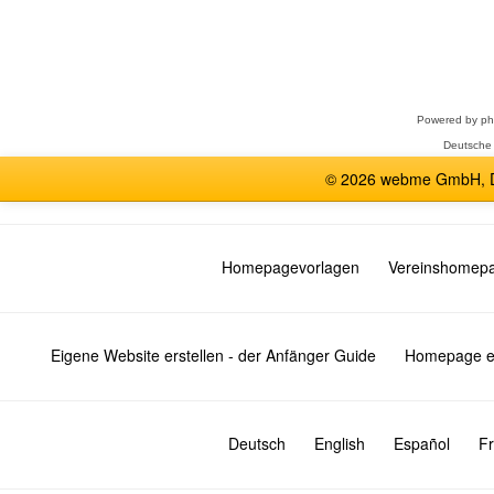
Forum
auswählen
Powered by
p
Deutsche
© 2026 webme GmbH, De
Homepagevorlagen
Vereinshomep
Eigene Website erstellen - der Anfänger Guide
Homepage er
Deutsch
English
Español
Fr