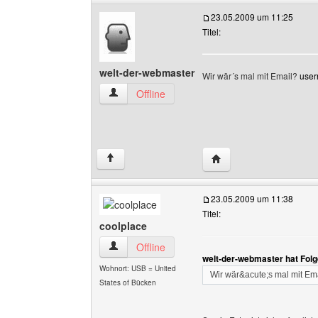
23.05.2009 um 11:25
Titel:
welt-der-webmaster
Wir wär´s mal mit Email?
use
welt-der-webmaster Benutzer-Profile anzeigen
Offline
Website dieses Benutze
↑
23.05.2009 um 11:38
Titel:
coolplace
coolplace Benutzer-Profile anzeigen
Offline
welt-der-webmaster hat Fol
Wohnort: USB = United
Wir wär&acute;s mal mit Em
States of Bücken