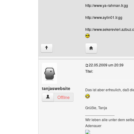
http://www.ya-rahman.tr.gg
http://www.aylin01.tr.gg
http://www.sekerevleri.azbuz
Website dieses Benutz
↑
22.05.2009 um 20:39
Titel:
tanjaswebsite
Das ist aber erfreulich, daß d
tanjaswebsite Benutzer-Profile anzeigen
Offline
Grüßle, Tanja
______________
Wir leben alle unter dem selb
Adenauer