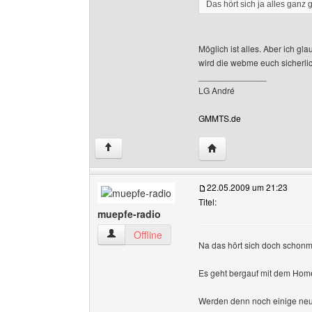
Das hört sich ja alles ganz
Möglich ist alles. Aber ich gla
wird die webme euch sicherli
______________
LG André
GMMTS.de
Website dieses Benutz
↑
22.05.2009 um 21:23
Titel:
muepfe-radio
muepfe-radio Benutzer-Profile anzeigen
Offline
Na das hört sich doch schonm
Es geht bergauf mit dem Ho
Werden denn noch einige ne