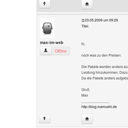
Website dieses Benutze
↑
23.05.2009 um 09:29
Titel:
max-im-web
hi,
max-im-web Benutzer-Profile anzeigen
Offline
noch was zu den Preisen:
Die Pakete werden anders auf
Leistung hinzukommen. Dazu b
Da die Pakete anders aufgebau
Gruß,
Max
______________
http://blog.mamuehi.de
Website dieses Benutz
↑