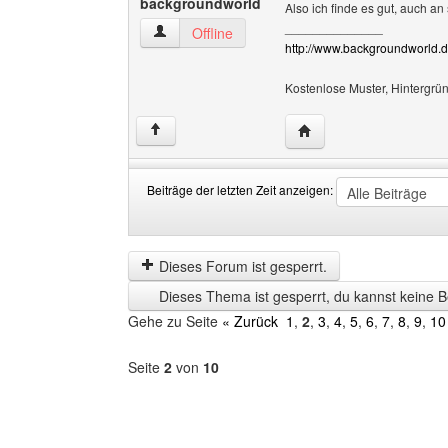
backgroundworld
Also ich finde es gut, auch a
______________
backgroundworld Benutzer-Profile anzeigen
Offline
http://www.backgroundworld.de
Kostenlose Muster, Hintergrün
Website dieses Benutz
↑
Beiträge der letzten Zeit anzeigen:
Beiträge
Order
der
by
letzten
Dieses Forum ist gesperrt.
Zeit
Dieses Thema ist gesperrt, du kannst keine B
anzeigen
Gehe zu Seite
« Zurück
1
,
2
,
3
,
4
,
5
,
6
,
7
,
8
,
9
,
10
Seite
2
von
10