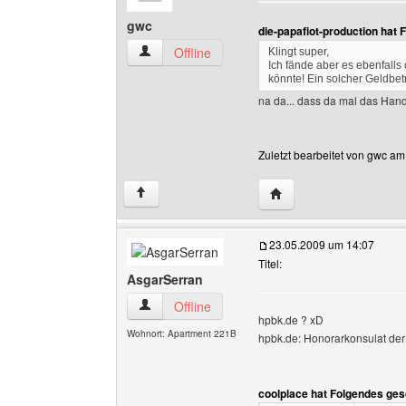
gwc
die-papafiot-production hat
gwc Benutzer-Profile anzeigen
Offline
Klingt super,
Ich fände aber es ebenfall
könnte! Ein solcher Geldbet
na da... dass da mal das Hand
Zuletzt bearbeitet von gwc am
Website dieses Benutz
↑
23.05.2009 um 14:07
Titel:
AsgarSerran
AsgarSerran Benutzer-Profile anzeigen
Offline
hpbk.de ? xD
Wohnort: Apartment 221B
hpbk.de: Honorarkonsulat der
coolplace hat Folgendes ges