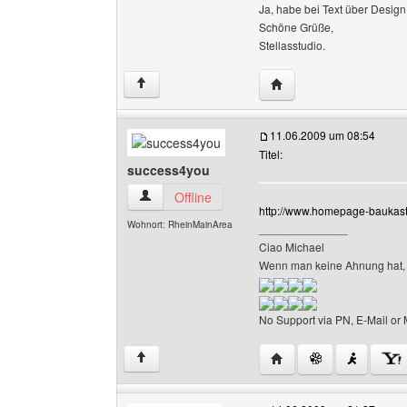
Ja, habe bei Text über Design
Schöne Grüße,
Stellasstudio.
Website dieses Benutze
↑
11.06.2009 um 08:54
Titel:
success4you
success4you Benutzer-Profile anzeigen
Offline
http://www.homepage-baukast
Wohnort: RheinMainArea
______________
Ciao Michael
Wenn man keine Ahnung hat, 
No Support via PN, E-Mail or 
Website dieses Benutz
↑