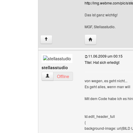
http://img.webme.com/pic/s/ste
Das ist ganz wichtig!
MGF, Stellasstudio.
Website dieses Benutze
↑
11.06.2009 um 00:15
Titel: Hat sich erledigt
stellasstudio
stellasstudio Benutzer-Profile anzeigen
Offline
von wegen, es geht nicht...
Es geht alles, wenn man will
Mit dem Code habe ich es h
td.edit_header_full
{
background-image: url(BILD 