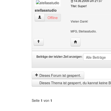
14.06.2009 um 21:37
Titel: Super!
stellasstudio
stellasstudio Benutzer-Profile anzeigen
Offline
Vielen Dank!
MFG, Stellasstudio.
Website dieses Benutze
↑
Beiträge der letzten Zeit anzeigen:
Beiträge
Order
der
by
letzten
Dieses Forum ist gesperrt.
Zeit
Dieses Thema ist gesperrt, du kannst keine B
anzeigen
Seite
1
von
1