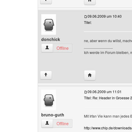
09.06.2009 um 10:40
Titel:
donchick
ne, aber wenn du willst, mach
______________
donchick Benutzer-Profile anzeigen
Offline
Ich werde im Forum bleiben, 
Website dieses Benutze
↑
09.06.2009 um 11:01
Titel: Re: Header in Groesse 
bruno-guth
Mit Irfan Vie kann man jedes
bruno-guth Benutzer-Profile anzeigen
Offline
http://www.chip.de/download