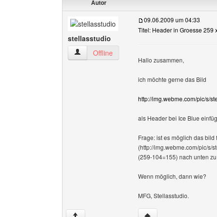
Autor
09.06.2009 um 04:33
Titel: Header in Groesse 259 
stellasstudio
stellasstudio Benutzer-Profile anzeigen
Offline
Hallo zusammen,
ich möchte gerne das Bild
http://img.webme.com/pic/s/ste
als Header bei Ice Blue einfüg
Frage: ist es möglich das bild
(http://img.webme.com/pic/s/s
(259-104=155) nach unten zu
Wenn möglich, dann wie?
MFG, Stellasstudio.
Website dieses Benutze
↑