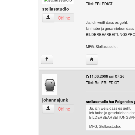
Titel: ERLEDIGT
stellasstudio
stellasstudio Benutzer-Profile anzeigen
Offline
Ja, ich weiß dass es geht.
Ich habe ja geschrieben das
BILDERBEARBEITUNGSPROGRAM
MFG, Stellasstudio.
Website dieses Benutze
↑
11.06.2009 um 07:26
Titel: Re: ERLEDIGT
johannajunk
stellasstudio hat Folgendes
johannajunk Benutzer-Profile anzeigen
Offline
Ja, ich weiß dass es geht.
Ich habe ja geschrieben d
BILDERBEARBEITUNGSPROGR
MFG, Stellasstudio.