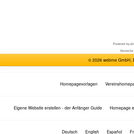
Forum
auswählen
Powered by
p
Deutsche
© 2026 webme GmbH, De
Homepagevorlagen
Vereinshomep
Eigene Website erstellen - der Anfänger Guide
Homepage er
Deutsch
English
Español
Fr