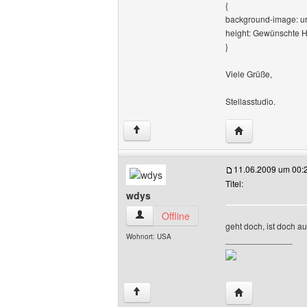
{
background-image: ur
height: Gewünschte H
}
Viele Grüße,
Stellasstudio.
Website dieses B
↑
11.06.2009 um 00:
Titel:
wdys
wdys Benutzer-Profile anzeigen
Offline
geht doch, ist doch au
Wohnort: USA
______________
Website dieses 
↑