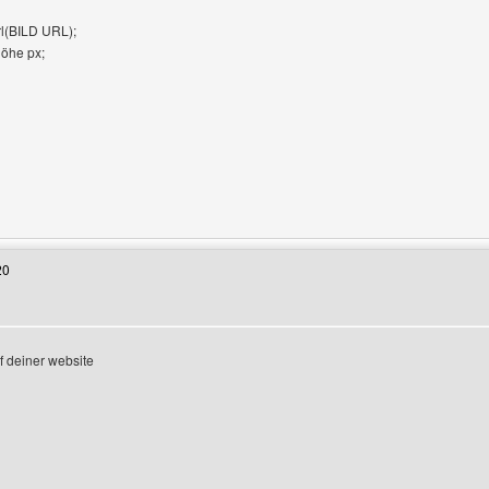
l(BILD URL);
öhe px;
enutzers besuchen: stellasstudio
20
f deiner website
Benutzers besuchen: wdys