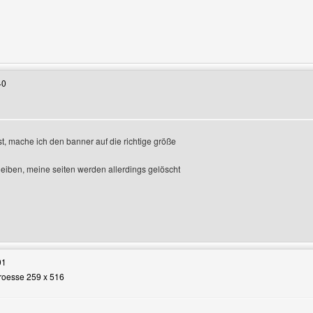
enutzers besuchen: stellasstudio
40
st, mache ich den banner auf die richtige größe
eiben, meine seiten werden allerdings gelöscht
Benutzers besuchen: donchick
01
Groesse 259 x 516