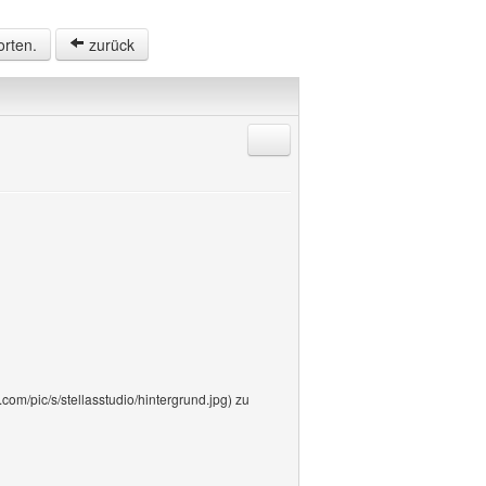
orten.
zurück
Antworten mit Zitat
.com/pic/s/stellasstudio/hintergrund.jpg) zu