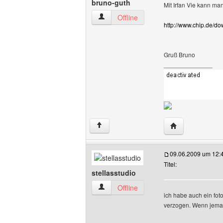
bruno-guth
Mit Irfan Vie kann ma
bruno-guth Benutzer-Profile anzeigen
Offline
http://www.chip.de/d
Gruß Bruno
______________
Website dieses 
↑
09.06.2009 um 12:
Titel:
stellasstudio
stellasstudio Benutzer-Profile anzeigen
Offline
ich habe auch ein fo
verzogen. Wenn jema