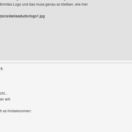
stimmtes Logo und das muss genau so bleiben, wie hier
pic/s/stellasstudio/logo1.jpg
enutzers besuchen: stellasstudio
15
ht...
an will
ch es hinbekommen: