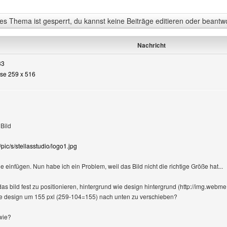
s Thema ist gesperrt, du kannst keine Beiträge editieren oder beantw
Nachricht
33
sse 259 x 516
Bild
pic/s/stellasstudio/logo1.jpg
e einfügen. Nun habe ich ein Problem, weil das Bild nicht die richtige Größe hat...
das bild fest zu positionieren, hintergrund wie design hintergrund (http://img.webme
 design um 155 pxl (259-104=155) nach unten zu verschieben?
wie?