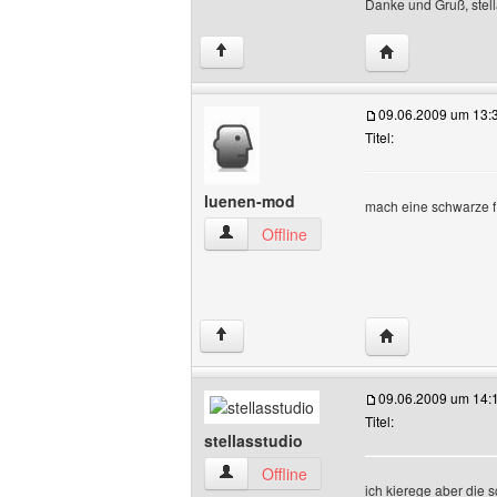
Danke und Gruß, stell
Website dieses B
↑
09.06.2009 um 13:
Titel:
luenen-mod
mach eine schwarze f
luenen-mod Benutzer-Profile anzeigen
Offline
Website dieses 
↑
09.06.2009 um 14:
Titel:
stellasstudio
stellasstudio Benutzer-Profile anzeigen
Offline
ich kierege aber die s