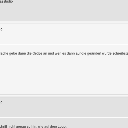
asstudio
enutzers besuchen: stellasstudio
30
lache gebe dann die Größe an und wen es dann auf die geändert wurde schreibste 
Benutzers besuchen: luenen-mod
10
chrift nicht genau so hin, wie auf dem Logo.