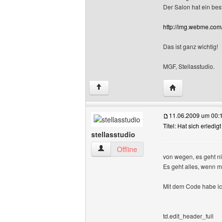
Der Salon hat ein be
http://img.webme.com/
Das ist ganz wichtig!
MGF, Stellasstudio.
Website dieses B
↑
11.06.2009 um 00:
Titel: Hat sich erledigt
stellasstudio
stellasstudio Benutzer-Profile anzeigen
Offline
von wegen, es geht nic
Es geht alles, wenn m
Mit dem Code habe i
td.edit_header_full