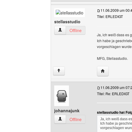
11.06.2009 um 00:
Titel: ERLEDIGT
stellasstudio
stellasstudio Benutzer-Profile anzeigen
Offline
Ja, ich weiß dass es g
Ich habe ja geschri
vorgeschlagen wurde.
MFG, Stellasstudio.
Website dieses B
↑
11.06.2009 um 07:
Titel: Re: ERLEDIGT
johannajunk
stellasstudio hat Fo
johannajunk Benutzer-Profile anzeigen
Offline
Ja, ich weiß dass es
Ich habe ja gesch
vorgeschlagen wurd