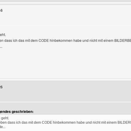
46
eht.
eben dass ich das mit dem CODE hinbekommen habe und nicht mit einem BILD
..
enutzers besuchen: stellasstudio
26
lgendes geschrieben:
 geht.
rieben dass ich das mit dem CODE hinbekommen habe und nicht mit einem BI
e...