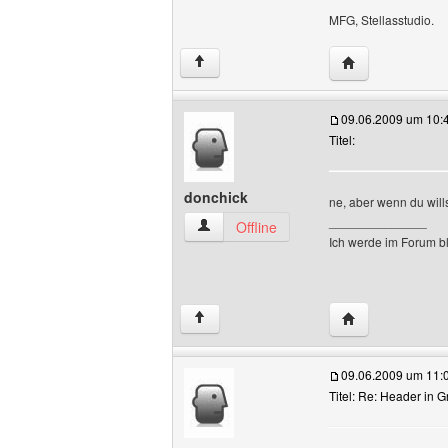
MFG, Stellasstudio.
Website dieses B
↑
09.06.2009 um 10:
Titel:
donchick
ne, aber wenn du will
______________
donchick Benutzer-Profile anzeigen
Offline
Ich werde im Forum bl
Website dieses 
↑
09.06.2009 um 11:
Titel: Re: Header in 