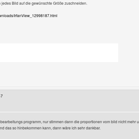
n jedes Bild auf die gewünschte Größe zuschneiden.
ownloads/IrfanView_12998187.html
Benutzers besuchen: bruno-guth
47
tobearbeitungs programm, nur stimmen dann die proportionen vom bild nicht mehr
nd das so hinbekommen kann, dann wäre ich sehr dankbar.