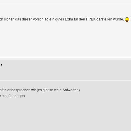
ich sicher, das dieser Vorschlag ein gutes Extra für den HPBK darstellen würde.
Benutzers besuchen: muepfe-radio
55
ft hier besprochen wir (es gibt so viele Antworten)
e mal überlegen
enutzers besuchen: bixx-tv