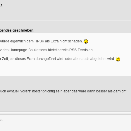
28
lgendes geschrieben:
würde eigentlich dem HPBK als Extra nicht schaden.
z des Homepage-Baukastens bietet bereits RSS-Feeds an.
r Zeit, bis dieses Extra durchgeführt wird, oder aber auch abgelehnt wird.
uch evntuell vorerst kostenpflichtig sein aber das wäre dann besser als garnicht
enutzers besuchen: bixx-tv
48