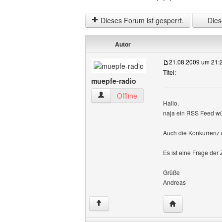
Dieses Forum ist gesperrt.
Diese
Autor
21.08.2009 um 21:
Titel:
muepfe-radio
muepfe-radio Benutzer-Profile anzeigen
Offline
Hallo,
naja ein RSS Feed wü
Auch die Konkurrenz 
Es ist eine Frage der 
Grüße
Andreas
Website dieses 
↑