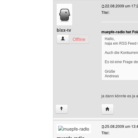
22.08.2009 um 17:
Titel:
bixx-tv
muepfe-radio hat Fo
bixx-tv Benutzer-Profile anzeigen
Offline
Hallo,
naja ein RSS Feed 
Auch die Konkurren
Es ist eine Frage de
Grüße
Andreas
ja dann könnte es ja a
Website dieses B
↑
25.08.2009 um 13:
Titel: