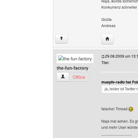
Naja, würde sicherlich
Konkurrenz schneller 
Grüße
Andreas
Website dieses 
↑
29.08.2009 um 13:
Titel:
the-fun-factory
the-fun-factory Benutzer-Profile anzeig
Offline
muepfe-radio hat Fo
ja, leider ist Twitte
falscher Thread
Naja mal sehen. Es gi
und mehr User würde 
______________