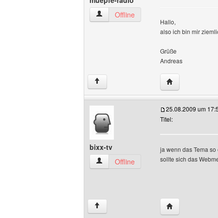
muepfe-radio
muepfe-radio Benutzer-Profile anzeigen
Offline
Hallo,
also ich bin mir zieml
Grüße
Andreas
Website dieses 
↑
25.08.2009 um 17:
Titel:
bixx-tv
ja wenn das Tema so o
sollte sich das Webm
bixx-tv Benutzer-Profile anzeigen
Offline
Website dieses B
↑