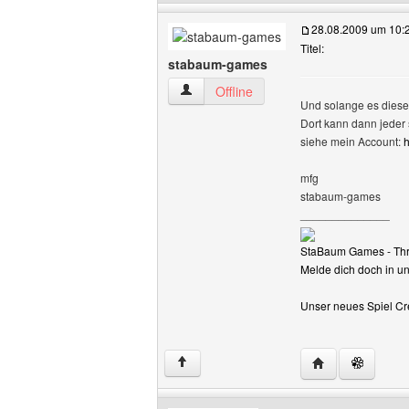
28.08.2009 um 10:
Titel:
stabaum-games
stabaum-games Benutzer-Profile anzei
Offline
Und solange es dieses
Dort kann dann jeder
siehe mein Account:
h
mfg
stabaum-games
______________
StaBaum Games - Th
Melde dich doch in uns
Unser neues Spiel Cre
Website dieses 
↑