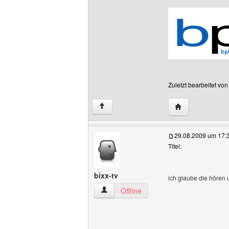
Zuletzt bearbeitet vo
Website dieses B
↑
29.08.2009 um 17:
Titel:
bixx-tv
ich glaube die hören u
bixx-tv Benutzer-Profile anzeigen
Offline