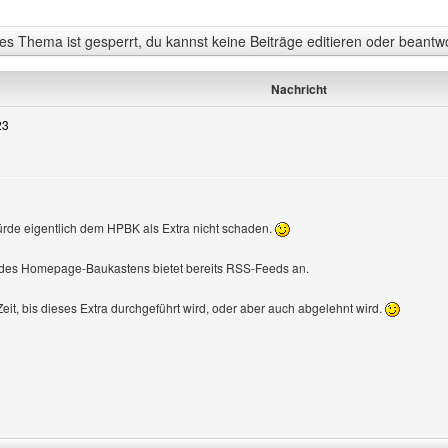
s Thema ist gesperrt, du kannst keine Beiträge editieren oder beantw
Nachricht
23
rde eigentlich dem HPBK als Extra nicht schaden.
des Homepage-Baukastens bietet bereits RSS-Feeds an.
Zeit, bis dieses Extra durchgeführt wird, oder aber auch abgelehnt wird.
Benutzers besuchen: muepfe-radio