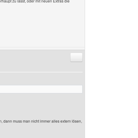
erhaupt zu lässt, oder mit neuen Extras die
Antworten mit Zitat
n, dann muss man nicht immer alles extern lösen,