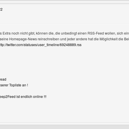
22
gen
 Extra noch nicht gibt, können die, die unbedingt einen RSS-Feed wollen, sich ein
 seine Homepage-News reinschreiben und jeder andere hat die Möglichkeit die Be
ttp://twitter.com/statuses/user_timeline/69248889.rss
read
erer Topliste an !
ep2Feed ist endlich online !!!
Benutzers besuchen: stabaum-games