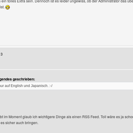
 ein tolles Extra sein. Dennoch ist es leider ungewiss, ob der Administrator das üb
ist.
Benutzers besuchen: muepfe-radio
13
en
lgendes geschrieben:
r nur auf English und Japanisch. :-/
bt im Moment glaub ich wichtigere Dinge als einen RSS Feed. Toll wäre es ja scho
es sicher auch bringen.