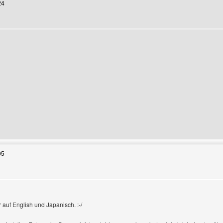
24
enutzers besuchen: tennis-infos
05
nur auf English und Japanisch. :-/