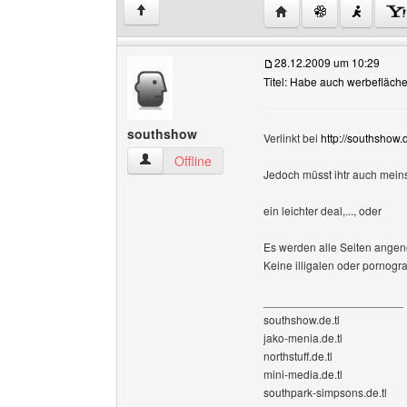
Website dieses Benutz
↑
28.12.2009 um 10:29
Titel: Habe auch werbefläch
southshow
Verlinkt bei
http://southshow.d
southshow Benutzer-Profile anzeigen
Offline
Jedoch müsst ihtr auch meins
ein leichter deal,..., oder
Es werden alle Seiten angen
Keine illigalen oder pornogra
______________________
southshow.de.tl
jako-menia.de.tl
northstuff.de.tl
mini-media.de.tl
southpark-simpsons.de.tl