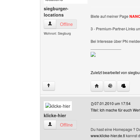
siegburger-
locations
Biete auf meiner Page
NANO
siegburger-locations Benutzer-Profile anzeigen
Offline
3 - Premium-Partner-Links un
Wohnort: Siegburg
Bei Interesse über PN melde
______________
Zuletzt bearbeitet von siegb
Website dieses Benutz
↑
07.01.2010 um 17:54
Titel: Ich mache für euch We
klicke-hier
klicke-hier Benutzer-Profile anzeigen
Offline
Du hast eine Homepage ? Du
www.klicke-hier.de.tl
kannst d