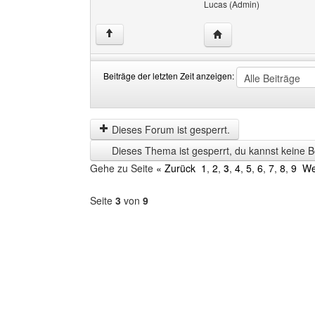
Lucas (Admin)
Website dieses Benutz
↑
Beiträge der letzten Zeit anzeigen:
Beiträge
Order
der
by
letzten
Dieses Forum ist gesperrt.
Zeit
Dieses Thema ist gesperrt, du kannst keine B
anzeigen
Gehe zu Seite
« Zurück
1
,
2
,
3
,
4
,
5
,
6
,
7
,
8
,
9
We
Seite
3
von
9
Forum
auswählen