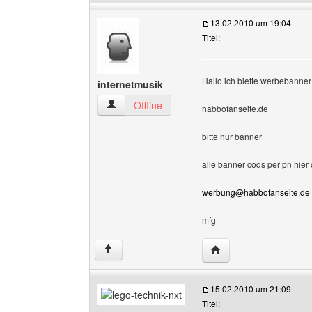
13.02.2010 um 19:04
Titel:
Hallo ich biette werbebanne
internetmusik
internetmusik Benutzer-Profile anzeigen
Offline
habbofanseite.de
bitte nur banner
alle banner cods per pn hier 
werbung@habbofanseite.de
mfg
Website dieses Benutz
↑
15.02.2010 um 21:09
Titel: