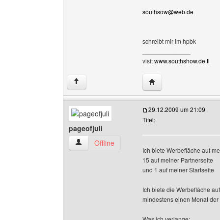
southsow@web.de
schreibt mir im hpbk
______________
visit
www.southshow.de.tl
Website dieses Benut
↑
29.12.2009 um 21:09
Titel:
pageofjuli
pageofjuli Benutzer-Profile anzeigen
Offline
Ich biete Werbefläche auf me
15 auf meiner Partnerseite
und 1 auf meiner Startseite
Ich biete die Werbefläche auf
mindestens einen Monat der 
Was ich verlange: