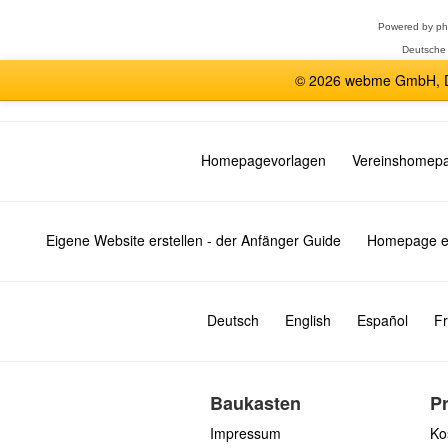
Powered by
p
Deutsche
© 2026 webme GmbH, De
Homepagevorlagen
Vereinshomep
Eigene Website erstellen - der Anfänger Guide
Homepage er
Deutsch
English
Español
Fr
Baukasten
P
Impressum
Ko