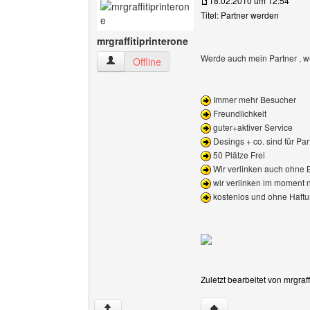
18.02.2010 um 12:54
Titel: Partner werden
mrgraffitiprinterone
Werde auch mein Partner , we
mrgraffitiprinterone Benutzer-Profile anzeigen
Offline
Immer mehr Besucher
Freundlichkeit
guter+aktiver Service
Desings + co. sind für Part
50 Plätze Frei
Wir verlinken auch ohne 
wir verlinken im moment n
kostenlos und ohne Haft
Zuletzt bearbeitet von mrgraf
Website dieses Benutze
↑