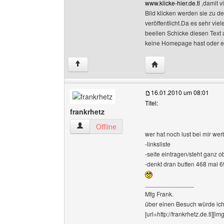
www.klicke-hier.de.tl
,damit v
Bild klicken werden sie zu d
veröffentlicht.Da es sehr vie
beeilen Schicke diesen Text 
keine Homepage hast oder es
Website dieses Benutze
↑
16.01.2010 um 08:01
Titel:
frankrhetz
frankrhetz Benutzer-Profile anzeigen
Offline
wer hat noch lust bei mir we
-linksliste
-seite eintragen/steht ganz o
-denkt dran butten 468 mal 6
______________
Mfg Frank.
über einen Besuch würde ich
[url=http://frankrhetz.de.tl][i