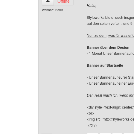
styleworks Benutzer-Profile anzeigen
Offline
Hallo,
Wohnort: Berlin
Styleworks bietet euch insge
auf den seiten verteilt, und 
Nun zu dem, was für was erfor
Banner über dem Design
- 1 Monat Unser Banner auf d
Banner auf Startseite
- Unser Banner auf eurer Star
- Unser Banner auf einer Eur
Den Rest mach ich, wenn ihr 
______________
<div style="text-align: center
<br>
<img src="http://styleworks.de
</div>