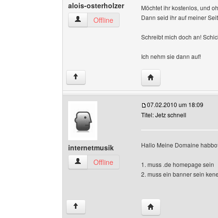
alois-osterholzer
Möchtet ihr kostenlos, und
Dann seid ihr auf meiner Seit
alois-osterholzer Benutzer-Profile anzeigen
Offline
Schreibt mich doch an! Schi
Ich nehm sie dann auf!
Website dieses Benutze
↑
07.02.2010 um 18:09
Titel: Jetz schnell
Hallo Meine Domaine habbof
internetmusik
internetmusik Benutzer-Profile anzeigen
Offline
1. muss .de homepage sein
2. muss ein banner sein kene
Website dieses Benutz
↑