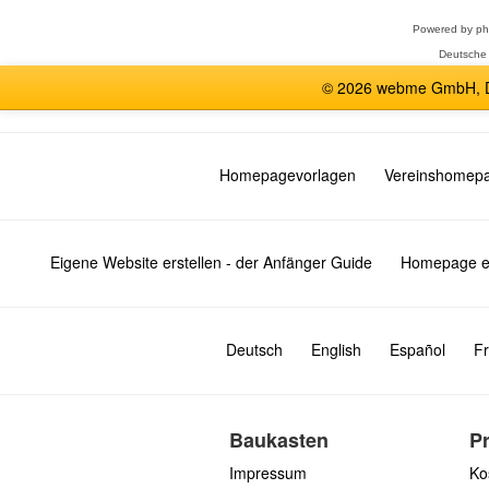
Powered by
p
Deutsche
© 2026 webme GmbH, De
Homepagevorlagen
Vereinshomep
Eigene Website erstellen - der Anfänger Guide
Homepage er
Deutsch
English
Español
Fr
Baukasten
P
Impressum
Ko