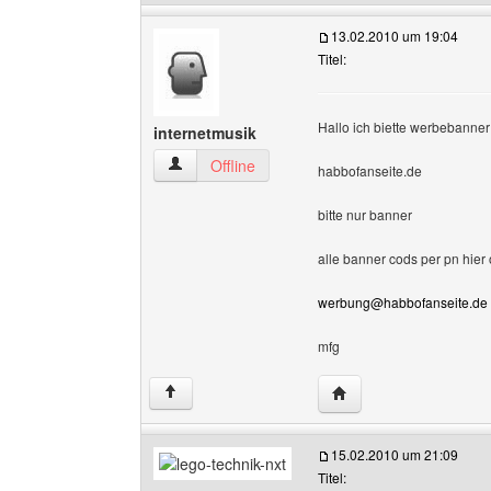
13.02.2010 um 19:04
Titel:
Hallo ich biette werbebanne
internetmusik
internetmusik Benutzer-Profile anzeigen
Offline
habbofanseite.de
bitte nur banner
alle banner cods per pn hier 
werbung@habbofanseite.de
mfg
Website dieses Benutz
↑
15.02.2010 um 21:09
Titel: