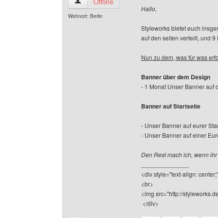
styleworks Benutzer-Profile anzeigen
Offline
Hallo,
Wohnort: Berlin
Styleworks bietet euch insge
auf den seiten verteilt, und 
Nun zu dem, was für was erfor
Banner über dem Design
- 1 Monat Unser Banner auf d
Banner auf Startseite
- Unser Banner auf eurer Star
- Unser Banner auf einer Eur
Den Rest mach ich, wenn ihr 
______________
<div style="text-align: center
<br>
<img src="http://styleworks.de
</div>