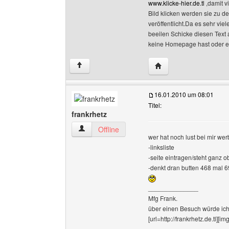
www.klicke-hier.de.tl
,damit v
Bild klicken werden sie zu d
veröffentlicht.Da es sehr vie
beeilen Schicke diesen Text 
keine Homepage hast oder es
Website dieses Benutze
↑
16.01.2010 um 08:01
Titel:
frankrhetz
frankrhetz Benutzer-Profile anzeigen
Offline
wer hat noch lust bei mir we
-linksliste
-seite eintragen/steht ganz o
-denkt dran butten 468 mal 6
______________
Mfg Frank.
über einen Besuch würde ich
[url=http://frankrhetz.de.tl][i