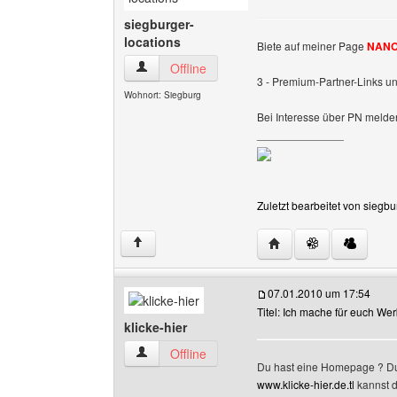
siegburger-
locations
Biete auf meiner Page
NANO
siegburger-locations Benutzer-Profile anzeigen
Offline
3 - Premium-Partner-Links un
Wohnort: Siegburg
Bei Interesse über PN melde
______________
Zuletzt bearbeitet von siegb
Website dieses Benutz
↑
07.01.2010 um 17:54
Titel: Ich mache für euch We
klicke-hier
klicke-hier Benutzer-Profile anzeigen
Offline
Du hast eine Homepage ? Du
www.klicke-hier.de.tl
kannst d