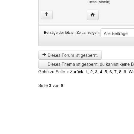
Lucas (Admin)
Website dieses Benutz
↑
Beiträge der letzten Zeit anzeigen:
Beiträge
Order
der
by
letzten
Dieses Forum ist gesperrt.
Zeit
Dieses Thema ist gesperrt, du kannst keine B
anzeigen
Gehe zu Seite
« Zurück
1
,
2
,
3
,
4
,
5
,
6
,
7
,
8
,
9
We
Seite
3
von
9
Forum
auswählen