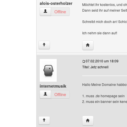
alois-osterholzer
Möchtet ihr kostenlos, und
Dann seid ihr auf meiner Seit
alois-osterholzer Benutzer-Profile anzeigen
Offline
Schreibt mich doch an! Schi
Ich nehm sie dann auf!
Website dieses Benutze
↑
07.02.2010 um 18:09
Titel: Jetz schnell
Hallo Meine Domaine habbof
internetmusik
internetmusik Benutzer-Profile anzeigen
Offline
1. muss .de homepage sein
2. muss ein banner sein kene
Website dieses Benutz
↑