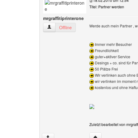
18.02.2010 um 12:54
Titel: Partner werden
mrgraffitiprinterone
Werde auch mein Partner , we
mrgraffitiprinterone Benutzer-Profile anzeigen
Offline
Immer mehr Besucher
Freundlichkeit
guter+aktiver Service
Desings + co. sind für Part
50 Plätze Frei
Wir verlinken auch ohne 
wir verlinken im moment n
kostenlos und ohne Haft
Zuletzt bearbeitet von mrgraf
Website dieses Benutze
↑