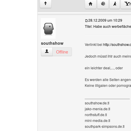
Website dieses Benutz
↑
28.12.2009 um 10:29
Titel: Habe auch werbefläch
southshow
Verlinkt bei
http://southshow.d
southshow Benutzer-Profile anzeigen
Offline
Jedoch müsst ihtr auch meins
ein leichter deal,..., oder
Es werden alle Seiten angen
Keine illigalen oder pornogra
______________________
southshow.de.tl
jako-menia.de.tl
northstuff.de.tl
mini-media.de.tl
southpark-simpsons.de.tl