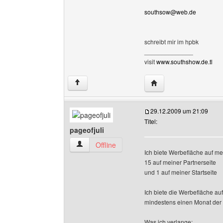
southsow@web.de
schreibt mir im hpbk
______________
visit
www.southshow.de.tl
Website dieses Benut
↑
29.12.2009 um 21:09
Titel:
pageofjuli
pageofjuli Benutzer-Profile anzeigen
Offline
Ich biete Werbefläche auf me
15 auf meiner Partnerseite
und 1 auf meiner Startseite
Ich biete die Werbefläche auf
mindestens einen Monat der 
Was ich verlange: